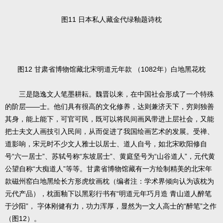
图11 日本私人藏金代绿釉题诗枕
图12 甘肃省博物馆藏北宋明道元年款 （1082年）白地黑花枕
三是隐逸文人笔墨耕耘。魏晋以来，在中国社会形成了一个特殊
的阶层——士。他们具有很高的文化修养，达则兼济天下，穷则独善
其身，能上能下，可官可民，既可以将民间画风带进上层社会，又能
把士夫文人画技引入民间，从而促进了我国绘画艺术的发展。受禅、
道影响，宋元时不少文人雅士以居士、道人自号，如北宋欧阳修自
号“六一居士”、苏轼号称“东坡居士”、黄庭坚号为“山谷道人”，元代黄
公望自称“大痴道人”等等。甘肃省博物馆藏有一方绘制精美的北宋年
款磁州窑白地黑绘长方形虎纹画枕（编者注：学术界倾向认为该枕为
元代产品），枕面釉下以黑彩行书有“明道元年巧月造 青山道人醉笔
于沙阳”， 字体刚健有力，功力浑厚，显然为一文人高士的“醉笔”之作
（图12）。