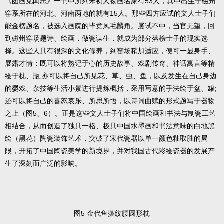
《图画见闻志》一书中所列宋初人物画名家有53人，其中出生于磁州
窑系所在的河北、河南两地的就有15人。那些四方应试的文人士子们
能金榜题名，被选入画院的毕竟凤毛麟角。屡试不中，当官无望，回
到磁州窑场题诗、绘画，做瓷谋生，就成为部分落榜士子的现实选
择。这些人具有很深的文化修养，到窑场稍加适应，便可一显身手、
展露才情：既可以将熟记于心的历史故事、戏剧传奇、神话寓言等精
绘于枕、瓶;亦可以将自己所见花、草、虫、鱼，以及发生在自己身边
的婴戏、杂技等生活小景进行提炼概括，采用写意的手法绘于盆、罐;
还可以将自己的喜怒哀乐、所思所悟，以诗词曲赋的形式题写于器物
之上（图5、6）。正是这些文人士子们将中国绘画和书法与制瓷工艺
相结合，从而创造了独具一格、极具中国水墨画和书法意味的白地黑
绘（黑花）陶瓷装饰艺术，突破了宋代瓷器以单一颜色釉取胜的局
限，开拓了中国陶瓷美学的新境界，并对我国古代彩绘瓷器的发展产
生了深刻而广泛的影响。
图5 金代鱼藻纹腰圆形枕