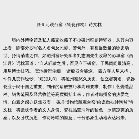
图6 元观台窑《绘瓷作枕》诗文枕
境内外博物馆及私人藏家收藏了不少磁州窑题诗瓷器，从其内容
上看，除部分抄写名人名句及民谚、警句外，有相当数量的咏史劝
世、抒情消遣之作。如磁州窑研究学者刘志国先生收藏的彭城窑《西
江月》词枕写道：“自从轩辕之后，百灵立下磁窑。于民闾阎最清高，
用尽博士技巧。 宽池拆澄尘细， 诸般器盒能烧。 四方客人尽来掏，
件件儿变作经钞。”短短几句，将磁州窑悠久历史、创立者英名、瓷器
瓷业于民于国之重要、制作的诸般技巧和高难要求、制作工艺烧造品
种、销售范围及经营收益等高度概括出来，作者对磁州窑的热爱之
情、自豪之感亦跃然器表！ 磁县博物馆藏观台窑“绘瓷做枕妙陶然”诗
文枕，将瓷枕作者的文人身份、瓷枕晶莹润泽的釉色、冰清凉爽的质
感，以及卧枕沉思、作诗吟唱的惬意，十分形象生动地表达出来。