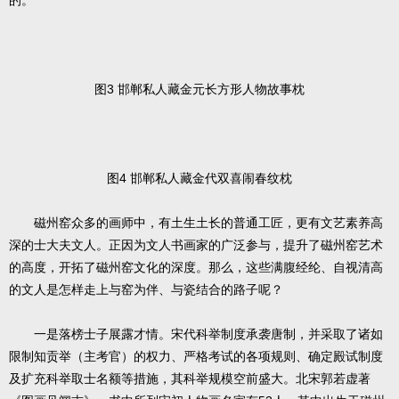
的。
图3 邯郸私人藏金元长方形人物故事枕
图4 邯郸私人藏金代双喜闹春纹枕
磁州窑众多的画师中，有土生土长的普通工匠，更有文艺素养高
深的士大夫文人。正因为文人书画家的广泛参与，提升了磁州窑艺术
的高度，开拓了磁州窑文化的深度。那么，这些满腹经纶、自视清高
的文人是怎样走上与窑为伴、与瓷结合的路子呢？
一是落榜士子展露才情。宋代科举制度承袭唐制，并采取了诸如
限制知贡举（主考官）的权力、严格考试的各项规则、确定殿试制度
及扩充科举取士名额等措施，其科举规模空前盛大。北宋郭若虚著