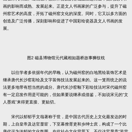
画的影响而成熟、发展起来。正是文人书画家的广泛参与，提升了磁
州窑艺术的高度，开拓了磁州窑文化的深度。同时，它又以多方面的
创造及广泛传播，深刻影响和促进了中国彩绘瓷器及文人书画的发
展。
图2 磁县博物馆元代藏相如题桥故事狮纹枕
以往学者多依据年代的早晚，认为磁州窑的白地黑绘装饰艺术是
继承唐代长沙窑彩绘及文字装饰技法发展起来的。这一笼而统之的说
法更多地带有想当然的成分。唐代长沙窑釉下彩绘技法对宋代磁州窑
有一定启发作用是可能的，但如果要说继承或借鉴，不如说宋元的“文
人墨戏”来得更直接、更贴切。
宋代以郁郁乎文哉著称于世，是中国古代历史上文化最发达的时
期，上自皇帝及达官显宦，下至幕僚胥吏和乡绅士庶，构成了一个比
唐代远为浓郁的文化氛围。在此社会文化背景下，不仅达官显贵“装堂