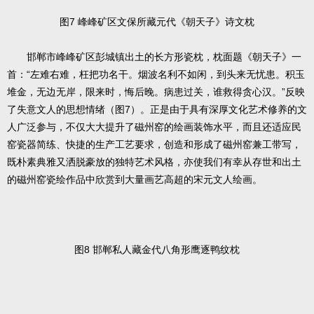
图7 峰峰矿区文保所藏元代《朝天子》诗文枕
邯郸市峰峰矿区彭城镇出土的长方形瓷枕，枕面题《朝天子》一
首：“左难右难，枉把功名干。烟波名利不如闲，到头来无忧患。积玉
堆金，无边无岸，限来时，悔后晚。病患过关，谁救得贪心汉。”反映
了失意文人的思想情绪（图7）。正是由于具有深厚文化艺术修养的文
人广泛参与，不仅大大提升了磁州窑的绘画装饰水平，而且还适应民
窑瓷器简练、快捷的生产工艺要求，创造和形成了磁州窑兼工带写，
既朴素典雅又洒脱豪放的独特艺术风格，亦使我们有幸从存世和出土
的磁州窑瓷绘作品中欣赏到大量画艺高超的宋元文人绘画。
图8 邯郸私人藏金代八角形鹰逐鸭纹枕