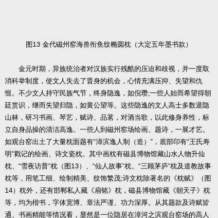
图13 金代磁州窑海兽衔鱼纹椭圆枕（大定五年墨书款）
金元时期，异族统治者对汉族实行残酷的压迫和歧视，并一度取
消科举制度，使文人失去了晋身的机会，心情充满压抑、失望和仇
恨。不少文人持守民族气节，终身隐逸，如倪瓒;一些人始而希望得朝
廷赏识，继而失望归隐，如黄公望等。这些隐逸的文人高士多数退隐
山林，研习书画、琴艺，赋诗、品茗，对酒当歌，以此修身养性，标
立自身品操的清洁高逸。一些人到磁州窑场绘画、题诗，一展才艺。
如观台窑出土了大量枕面题有“漳滨逸人制（造）”，底部印有“王氏寿
明”戳记的绘画、诗文瓷枕。其中画枕有磁县博物馆藏山水人物升仙
枕、“雪夜访普”枕（图13）、“仙人故事”枕、“三顾茅庐”枕及道教故事
枕等，用笔工细、绘制精美、纹饰繁茂;诗文枕除著名的《枕赋》（图
14）枕外，还有邯郸私人藏《扇铭》枕，磁县博物馆藏《朝天子》枕
等，均为楷书，字体宽博、章法严谨、功力深厚。从其题款及诗赋皆
通、书画精能等情况看，显然是一位隐居在漳河之滨观台窑场的高人