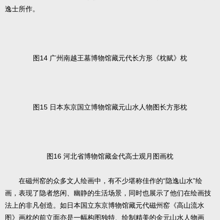
逸士所作。
图14 广州南越王墓博物馆藏元代长方形《枕赋》枕
图15 日本东京国立博物馆藏元山水人物图长方形枕
图16 河北省博物馆藏金代高士观月图画枕
在磁州窑的众多文人绘画中，有不少堪称佳作的“隐逸山水”绘
画，表现了隐者悠闲、幽静的生活场景，同时也展示了他们在绘画技
法上的非凡创造。如日本国立东京博物馆藏元代磁州窑《高山流水
图》画枕的前立面亦是一幅构图独特、绘制精美的金元山水人物画