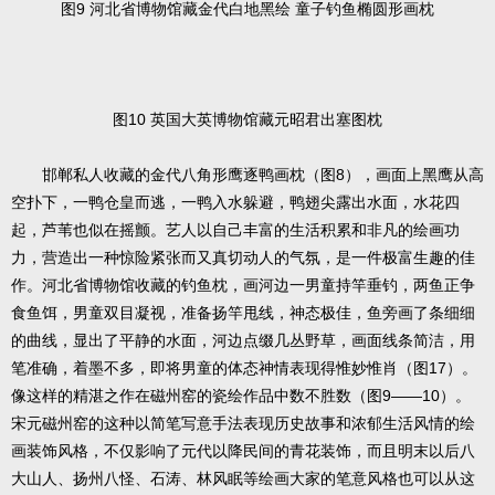
图9 河北省博物馆藏金代白地黑绘 童子钓鱼椭圆形画枕
图10 英国大英博物馆藏元昭君出塞图枕
邯郸私人收藏的金代八角形鹰逐鸭画枕（图8），画面上黑鹰从高
空扑下，一鸭仓皇而逃，一鸭入水躲避，鸭翅尖露出水面，水花四
起，芦苇也似在摇颤。艺人以自己丰富的生活积累和非凡的绘画功
力，营造出一种惊险紧张而又真切动人的气氛，是一件极富生趣的佳
作。河北省博物馆收藏的钓鱼枕，画河边一男童持竿垂钓，两鱼正争
食鱼饵，男童双目凝视，准备扬竿甩线，神态极佳，鱼旁画了条细细
的曲线，显出了平静的水面，河边点缀几丛野草，画面线条简洁，用
笔准确，着墨不多，即将男童的体态神情表现得惟妙惟肖（图17）。
像这样的精湛之作在磁州窑的瓷绘作品中数不胜数（图9——10）。
宋元磁州窑的这种以简笔写意手法表现历史故事和浓郁生活风情的绘
画装饰风格，不仅影响了元代以降民间的青花装饰，而且明末以后八
大山人、扬州八怪、石涛、林风眠等绘画大家的笔意风格也可以从这