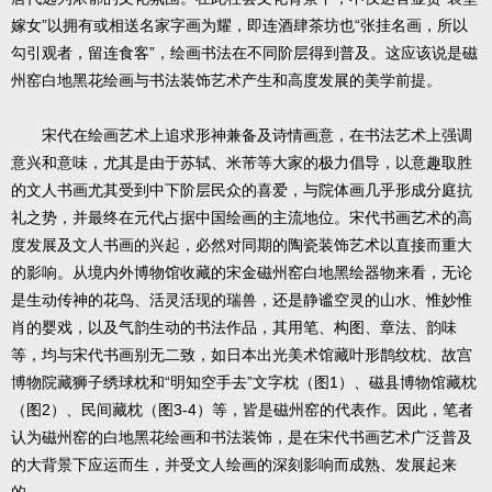
嫁女”以拥有或相送名家字画为耀，即连酒肆茶坊也“张挂名画，所以
勾引观者，留连食客”，绘画书法在不同阶层得到普及。这应该说是磁
州窑白地黑花绘画与书法装饰艺术产生和高度发展的美学前提。
宋代在绘画艺术上追求形神兼备及诗情画意，在书法艺术上强调
意兴和意味，尤其是由于苏轼、米芾等大家的极力倡导，以意趣取胜
的文人书画尤其受到中下阶层民众的喜爱，与院体画几乎形成分庭抗
礼之势，并最终在元代占据中国绘画的主流地位。宋代书画艺术的高
度发展及文人书画的兴起，必然对同期的陶瓷装饰艺术以直接而重大
的影响。从境内外博物馆收藏的宋金磁州窑白地黑绘器物来看，无论
是生动传神的花鸟、活灵活现的瑞兽，还是静谧空灵的山水、惟妙惟
肖的婴戏，以及气韵生动的书法作品，其用笔、构图、章法、韵味
等，均与宋代书画别无二致，如日本出光美术馆藏叶形鹊纹枕、故宫
博物院藏狮子绣球枕和“明知空手去”文字枕（图1）、磁县博物馆藏枕
（图2）、民间藏枕（图3-4）等，皆是磁州窑的代表作。因此，笔者
认为磁州窑的白地黑花绘画和书法装饰，是在宋代书画艺术广泛普及
的大背景下应运而生，并受文人绘画的深刻影响而成熟、发展起来