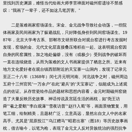
里找到历史渊源，难怪当代绘画大师李苦禅面对磁州窑遗珍不禁感
叹：“我画了一辈子，还不如这几笔厉害。”
二是落难画家窑场谋生。宋金、金元战争导致社会动荡，一些院
体画家及民间画家为了躲避战乱，只好降低身价到民间窑场谋生。19
87年，北京大学考古系、邯郸市文研所联合对观台窑进行考古发掘时
发现，窑场的金、元代文化层直接叠压堆积在一起。这表明观台窑因
自身的民窑属性，加之地处偏僻，没有（或极少）受到战争的破坏而
一直在连续烧造，从而为落难的文人书画家提供了栖息之所。近来有
地方文化爱好者在观台镇西部附近的天宝寨一山洞内，发现了记录元
至正二十八年（1368年）闰七月元明河南、河北战争之时，磁州周边
五府十三州官民“一万余户”在此“避兵”的“天宝寨记”，似能成为上述观
点的佐证。从存世瓷绘作品的题材和思想内容看，金元时期磁州窑烧
造了大量反映历史故事、神话传说及宫廷生活的画枕，如“尧王访
舜”“羲之爱鹅”“李白观瀑”“雪夜访普”“赵抃入蜀”等，画面景物繁复，用
笔工细，绘制精美，且题材广泛，立意高远，显然出自文人中的名家
高手。尤其是“屈原投江”“乌江赠马”“昭君出塞”（图18）等历史故事画
枕，借古喻今，以笔为枪，表现了金元文人反对异族统治的强烈抗争