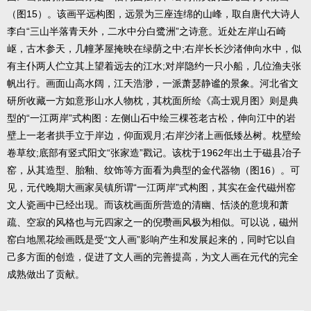
（图15）。该画平远构图，远景为三座连绵的山峰，取自唐代大诗人
李白“三山半落青天外，二水中分白鹭洲”之诗意。近处左岸山石崎
岖，古木参天，几幢茅屋掩映在绿荫之中;右岸长长沙渚伸向水中，似
有主仆两人伫立其上望着远去的江水;对岸隐约一只小船，几位渔夫张
帆出行。画面山高水阔，江天浩渺，一派萧瑟静谧的景象。河北省文
研所收藏一方如意形山水人物枕，其枕面所绘《高士观月图》则是典
型的“一江两岸”式构图：左侧山石中绘三棵苍老古松，伸向江中的岩
壁上一老者拱手立于岸边，仰面观月;右岸沙渚上画低矮丛树。枕壁绘
卷草纹;底部有竖式阳文“张家造”戳记。该枕于1962年出土于磁县冶子
窑，从其造型、胎釉、纹饰等方面看为典型的金代器物（图16）。可
见，元代晚期大画家吴镇所谓“一江两岸”式构图，其实在金代磁州窑
文人瓷画中已经出现。而该枕画面所营造的清幽、恬淡的意境和萧
疏、空寂的风格也与元四家之一的倪瓒画风极为相似。可以说，磁州
窑白地黑花绘画既是受“文人画”影响产生和发展起来的，同时它以自
己多方面的创造，促进了文人画的完善提高，为文人画在元代的完全
成熟做出了贡献。