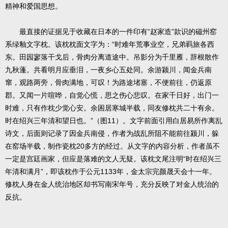
精神和爱国思想。
最直接的证据见于收藏在日本的一件印有“赵家造”款识的磁州窑
系绿釉文字枕。该枕枕面文字为：“时难年荒事业空，兄弟羁旅各西
东。田园寥落干戈后，骨肉分离道途中。吊影分为千里雁，辞根散作
九秋蓬。共看明月应垂泪，一夜乡心五处同。余游颍川，闻金兵南
窜，观路两旁，骨肉满地，可叹！为路途堵塞，不便前往，仍返原
郡。又闻一片喧哗，自觉心慌，思之伤心悲叹。在家千日好，出门一
时难，只有作枕少觉心安。余困居寒城半载，同友修枕共二十有余。
时在绍兴三年清和望日也。”（图11）。文字前面引用白居易所作离乱
诗文，后面则记录了因金兵南侵，作者为战乱所阻不能前往颍川，躲
在窑场半载，制作瓷枕20多方的经过。从文字的内容分析，作者虽不
一定是宫廷画家，但应是落难的文人无疑。该枕文尾注明“时在绍兴三
年清和满月”，即该枕作于公元1133年，金太宗完颜晟天会十一年。
修枕人身在金人统治地区却书写南宋年号，充分反映了对金人统治的
反抗。