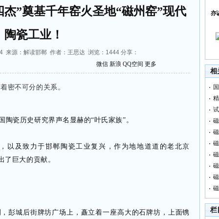
四杰”奠基千年窑火圣地“磁州窑”现代
亦
陶瓷工业！
:43:44 来源：解读邯郸 作者：王思达 浏览：
1444
分享：
微信
新浪
QQ空间
更多
相
有着密不可分的关系。
国
精
试
国陶瓷历史研究界声名显赫的“叶氏家族”。
磁
磁
磁
，以及致力于邯郸陶瓷工业复兴，作为地地道道的老北京
磁
做出了巨大的贡献。
磁
磁
磁
栏
侧，彭城后街牌坊广场上，矗立着一座高大的石牌坊，上面镌