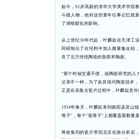
如今，92岁高龄的清华大学美术学院
斗级人物，他对这些童年往事记忆犹
了潜移默化的影响。
从上世纪30年代起，叶麟趾在天津工
同研制出了在坯料中加入微量氯化钴
良了北方传统陶瓷的胎质和釉面。
“那个时候交通不便，搞陶瓷研究的人
父亲不一样，为了改良现代陶瓷技术，
正是在采集古瓷片过程中，叶麟趾意外
1934年春天，叶麟趾来到曲阳县灵山
堆子”，每个“瓷堆子”上都覆盖着数
将收集到的瓷片带回北京化验分析后