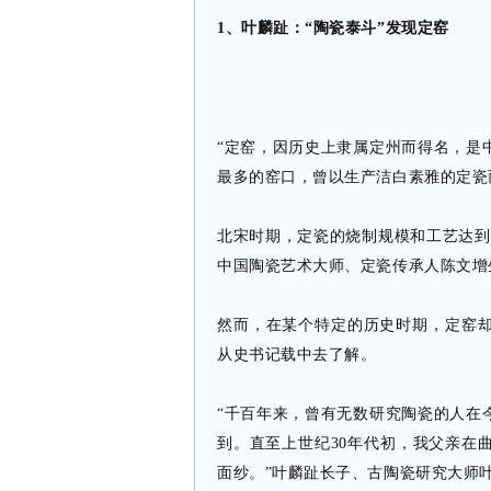
1、叶麟趾：“陶瓷泰斗”发现定窑
“定窑，因历史上隶属定州而得名，是
最多的窑口，曾以生产洁白素雅的定瓷
北宋时期，定瓷的烧制规模和工艺达到
中国陶瓷艺术大师、定瓷传承人陈文增
然而，在某个特定的历史时期，定窑
从史书记载中去了解。
“千百年来，曾有无数研究陶瓷的人在
到。直至上世纪30年代初，我父亲在
面纱。”叶麟趾长子、古陶瓷研究大师