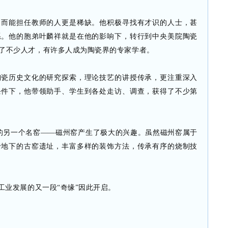
，而能担任教师的人更是稀缺。他积极寻找有才识的人士，甚
系。他的胞弟叶麟祥就是在他的影响下，转行到中央美院陶瓷
了不少人才，有许多人成为陶瓷界的专家学者。
陶瓷历史文化的研究探索，理论技艺的讲授传承，更注重深入
条件下，他带领助手、学生到各处走访、调查，获得了不少第
的另一个名窑——磁州窑产生了极大的兴趣。虽然磁州窑属于
于地下的古窑遗址，丰富多样的装饰方法，传承有序的烧制技
工业发展的又一段“奇缘”因此开启。