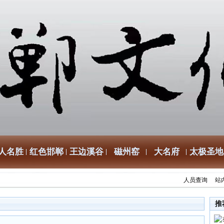
人名胜
红色邯郸
王边溪谷
磁州窑
大名府
太极圣地
人员查询
站
推