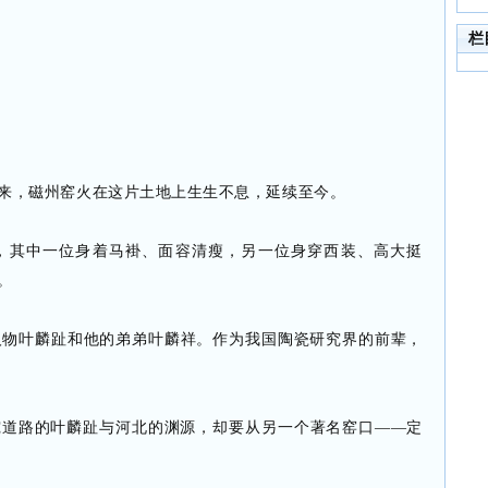
栏
来，磁州窑火在这片土地上生生不息，延续至今。
，其中一位身着马褂、面容清瘦，另一位身穿西装、高大挺
。
人物叶麟趾和他的弟弟叶麟祥。作为我国陶瓷研究界的前辈，
究道路的叶麟趾与河北的渊源，却要从另一个著名窑口——定