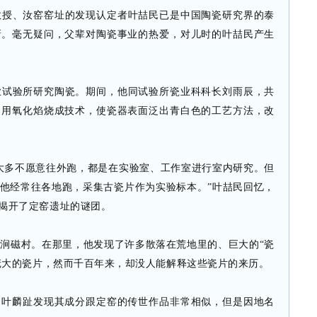
教授、汝窑窑址的发现认定者叶喆民已是中国陶瓷研究界的泰
新。毫无疑问，父辈对陶瓷事业的热爱，对儿时的叶喆民产生
业试验所研究陶瓷。期间，他同试验所瓷业科科长刘雨辰，共
，用氧化焰烧成技术，使瓷器表面泛出青白色的工艺方法，改
大多不愿意往外跑，都是在实验室、工作室进行室内研究。但
他经常往各地跑，采集古瓷片作为实验标本。”叶喆民回忆，
揭开了定窑遗址的谜团。
镇涧磁村。在那里，他发现了许多散落在荒地里的、巨大的“瓷
量庞大的瓷片，然而千百年来，却没人能解释这些瓷片的来历。
，叶麟趾发现其成分跟定窑的传世作品非常相似，但是因地名