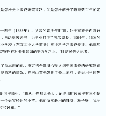
趾是怎样走上陶瓷研究道路，又是怎样解开了隐藏数百年的定
十四年（1888年）。父亲的青少年时期，处于家族走向衰败
自幼刻苦读书，为学业打下了扎实基础。1904年，16岁的
工业学校（东京工业大学前身）窑业科学习陶瓷专业。他非常
望寄托在对专业知识的努力学习上。”叶喆民告诉记者。
接受了新思想的他，决定把全部身心投入到中国陶瓷的研究制造
区陶瓷原料的情况，在房山首先发现了瓷土原料，并采用当时先
。
胡同里降生。“我从小在那儿长大，记得那时候家里有三个院
的一个做实验用的小窑。他们做实验用的釉呀、板子呀，我至
拉拉风箱。”