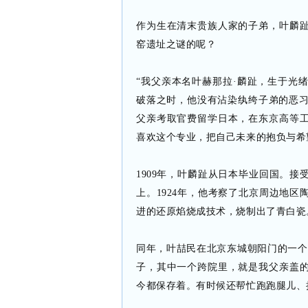
作为生在清末贵族人家的子弟，叶麟
窑遗址之谜的呢？
“我父亲本名叶赫那拉·麟趾，生于光绪
破落之时，他没有沾染纨绔子弟的恶习，
父亲考取官费留学日本，在东京高等
喜欢这个专业，把自己未来的抱负与希
1909年，叶麟趾从日本毕业回国。
上。1924年，他考察了北京周边地
进的还原焰烧成技术，烧制出了青白瓷
同年，叶喆民在北京东城朝阳门的一个
子，其中一个跨院里，就是我父亲盖
今都保存着。有时候还帮忙跑跑腿儿、