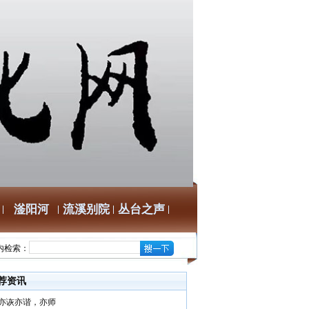
滏阳河
流溪别院
丛台之声
内检索：
荐资讯