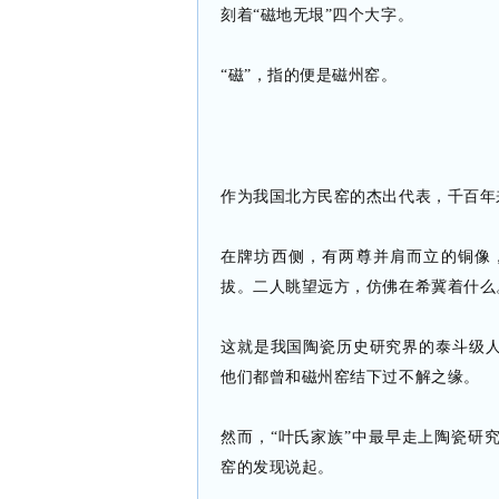
刻着“磁地无垠”四个大字。
“磁”，指的便是磁州窑。
作为我国北方民窑的杰出代表，千百年
在牌坊西侧，有两尊并肩而立的铜像
拔。二人眺望远方，仿佛在希冀着什么
这就是我国陶瓷历史研究界的泰斗级
他们都曾和磁州窑结下过不解之缘。
然而，“叶氏家族”中最早走上陶瓷研
窑的发现说起。