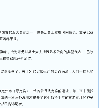
中国古代五大名窑之一，也是历史上贡御时间最长、文献记载
而著称于世。
巅峰，成为宋元时期士大夫清雅艺术取向的典型代表。”已故
生前曾如此评价定窑。
却突然没落了。关于宋代定窑生产的点点滴滴，人们一度只能
今定州市（原定县）一带苦苦寻找定窑的遗址，却一直未能找
曲阳的一次意外发现才揭开了这个隐秘千年的古老窑址的神秘
叶喆民告诉记者。