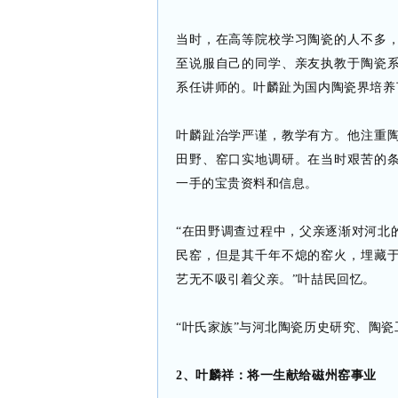
当时，在高等院校学习陶瓷的人不多
至说服自己的同学、亲友执教于陶瓷
系任讲师的。叶麟趾为国内陶瓷界培养
叶麟趾治学严谨，教学有方。他注重
田野、窑口实地调研。在当时艰苦的
一手的宝贵资料和信息。
“在田野调查过程中，父亲逐渐对河北
民窑，但是其千年不熄的窑火，埋藏
艺无不吸引着父亲。”叶喆民回忆。
“叶氏家族”与河北陶瓷历史研究、陶瓷
2、叶麟祥：将一生献给磁州窑事业