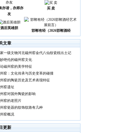
诙亦谐，亦师亦
买 卖
友
酒后英雄胆
邯郸有经（2026邯郸酒经
关文章
家一级文物河北磁州窑金代八仙纹瓷枕出土记
妙绝伦的磁州窑文化
论磁州窑的美学特征
州窑：文化传承与历史变革的碰撞
州窑的陶瓷历史及艺术表现特征
州窑遗址
州窑对国外陶瓷的影响
州窑的老照片
州窑瓷器的纹饰纹路有几种
州窑概况
目更新