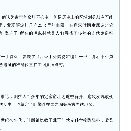
，他认为古窑的窑址不会变，但是历史上的区域划分却有可能
理，发现距定州只有25公里的曲阳，在唐宋时期隶属定州管
为‘瓷堆子’所在的涧磁村就是人们寻找了多年的古代定窑窑
的第一手资料，发表了《古今中外陶瓷汇编》一书，并在书中第
窑遗址的准确位置在曲阳县涧磁村。
的推论，困扰人们多年的定窑窑址之谜被解开。这次发现改变
的历史，也奠定了叶麟趾在国内陶瓷考古界的地位。
世纪40年代，叶麟趾执教于北平艺术专科学校陶瓷科，后又
。