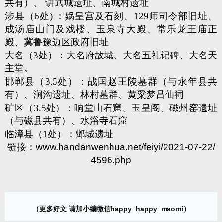
共有）、 讲武城遗址、南城村遗址
涉县（6处) ：娲皇宫及石刻、129师司令部旧址、
成汤庙山门及戏楼、玉泉寺大殿、常乐龙王庙正
殿、冀鲁豫边区政府旧址
大名（3处）：大名府故城、大名五礼记碑、大名天
主堂。
邯郸县（3.5处）：战国赵王陵墓群（与永年县共
有）、涧沟遗址、林村墓群、黄粱梦吕仙祠
矿区（3.5处）：响堂山石窟、玉皇阁、磁州窑遗址
（与磁县共有）、水浴寺石窟
临漳县（1处）：邺城遗址
链接：
www.handanwenhua.net/feiyi/2021-07-22/
4596.php
（更多好文 请加小编微信happy_happy_maomi）