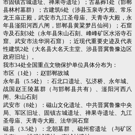
市固镇古城遗址、禅果寺遗址）；古墓葬1处（邯郸
县林村墓群）；古建筑6处（涉县玉泉寺大殿、常乐
龙王庙正殿，武安市九江圣母庙、天青寺大殿，永
年县滏阳河西八闸，邯郸县黄粱梦吕仙祠）；石窟
寺及石刻3处（永年县朱山石刻、峰峰矿区水浴寺石
窟、武安市法华洞石窟）；近现代重要史迹及代表
性建筑2处（大名县大名天主堂、涉县晋冀鲁豫边区
政府旧址）。
我市34处全国重点文物保护单位具体分布为：
市区（1处）：赵邯郸故城
永年县（5.5处）：石北口遗址、弘济桥、永年城、
战国赵王陵墓群（与邯郸县共有）、滏阳河西八
闸、朱山石刻
武安市（8处）：磁山文化遗址、中共晋冀鲁豫中央
局、军区旧址、固镇古城遗址、禅果寺遗址、九江
圣母庙、天青寺大殿、法华洞石窟
磁县（3.5处）：北朝墓群 、磁州窑遗址 （与矿区