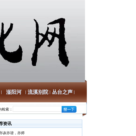
滏阳河
流溪别院
丛台之声
内检索：
荐资讯