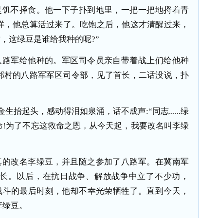
是饥不择食。他一下子扑到地里，一把一把地捋着青
样，他总算活过来了。吃饱之后，他这才清醒过来，
财，这绿豆是谁给我种的呢?”
八路军给他种的。军区司令员亲自带着战上们给他种
邻村的八路军军区司令部，见了首长，二话没说，扑
生抬起头，感动得泪如泉涌，话不成声:“同志......绿
命!为了不忘这救命之恩，从今天起，我要改名叫李绿
真的改名李绿豆，并且随之参加了八路军。在冀南军
排长。以后，在抗日战争、解放战争中立了不少功，
清城战斗的最后时刻，他却不幸光荣牺牲了。直到今天，
李绿豆。