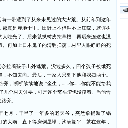
栏
冀南一带遭到了从来未见过的大灾荒。从前年到这年
，那真是赤地千里。田野上不但种不上庄稼，就连树
的人吃光了。后来就扒树皮挖草根，再后来连这也没
饭。再加上日本鬼子的清剿扫荡，村里人眼睁睁的死
无奈拉着孩子出外逃荒。没过多久，四个孩子被饿死
走，不知去向。最后，一家人只剩下他和媳妇两个。
断续续地说:“金生，......你......你能不能给我
连跑了几个村去讨要，可是连个窝头渣也没摸着。当他含
在路旁。
年七月，干旱了一年多的老天爷，突然象捅漏了锅
月的大雨。直下得房倒屋塌，沟满壕平。就在这年，