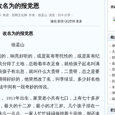
改名为的报党恩
亦
:38:45 来源：邯郸文化网 作者：徐孟山 浏览：
824
分享：
微信
新浪
QQ空间
更多
改名为的报党恩
相
徐孟山
身
大
利的，响亮好听的，或是富有寄托性的，或是富有纪
邯
民分得了土地，总盼着丰衣足食，就给孩子起名叫满
血
历
盼孩子有出息，就叫什么大贵呀，二贵呀，总之是要
西
用得好好的，他突然改了名，叫李绿豆。多少好名他
抗
这中间有一段奇妙的传说。
永
津
， 1911年出生，家里老小共有七口，上有七十多岁
临
，最大的十二岁，最小的才三岁。几个孩子排在一
栏
这么一点点。一家人忙忙碌碌操持着十亩地，倒还凑