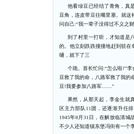
他看绿豆已经结了青角，真
豆角，连皮带豆往嘴里塞。就这
问自己:“我一辈子没得过不义之
到了村里一打听，才知道是
的。他立刻跌跌撞撞地赶到驻在
嗵，就下了三
个跪。首长忙问:“怎么啦?”李金
豆救了我的命，八路军救了我的
豆!我要参加八路军……”
果然，从那天起，李金生就
区主力部队11团，还逐渐升任
1945年8月31日，在解放临
不少人还知道镇东堡冯街有一个