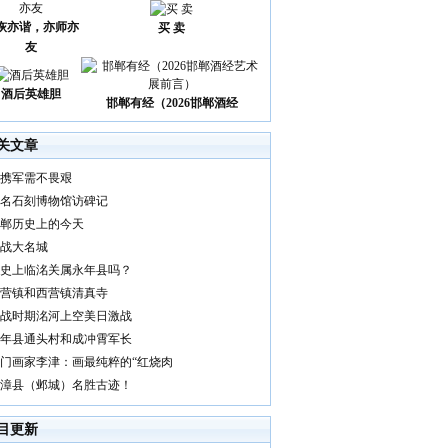
诙亦谐，亦师亦
买 卖
友
酒后英雄胆
邯郸有经（2026邯郸酒经
关文章
携军需不畏艰
名石刻博物馆访碑记
郸历史上的今天
战大名城
史上临洺关属永年县吗？
营镇和西营镇清真寺
战时期洺河上空美日激战
年县通头村和成冲霄军长
门画家李津：画最纯粹的“红烧肉
漳县（邺城）名胜古迹！
目更新