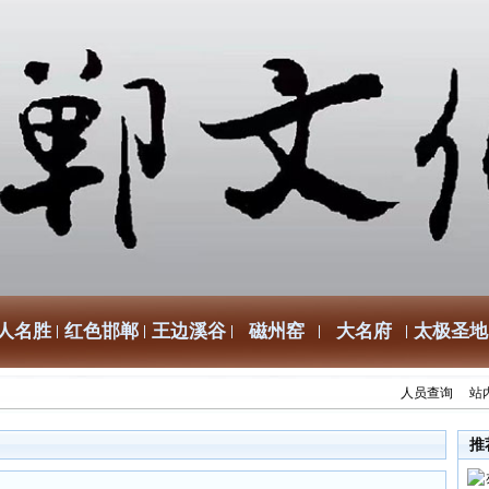
人名胜
红色邯郸
王边溪谷
磁州窑
大名府
太极圣地
人员查询
站
推