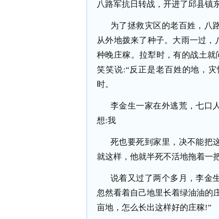
八路军抗日转战，开进了邱县镇
为了拯救灾区的老百姓，八
从外地拨来了种子。大雨一过，
种晚庄稼。拉犁时，有的战土就问
笑笑说:“反正是老百姓的地，
时。
李金生一家在外逃荒，七口
想:我
死也要死到家里，决不能把
就这样，他就半死不活地拖着一
说着又过了两个多月，李金
忽然看着自己地里长着绿油油的庄
亩地，怎么长出这样好的庄稼!”