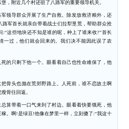
东堡，附近几个村还驻了八路军的重要领导机关。
路军领导群众开展了生产自救。除发放救济粮外，还
八路军首长就亲自带着战士们拉犁垦荒，帮助群众抢
:“这些地块还不知是谁的呢，种上了谁来收?”首长
灾情一过，他们就会回来的。我们决不能因此误了农
人死的只剩下他一个。眼看着自己也性命难保了，他
这把骨头也抛在荒郊野路上。人死前，谁不恋故土啊
把瘦骨往回返。
生总算带着一口气来到了村边。眼看着快要饿死，他
稼。啊!是绿豆!他像在梦里一样，立刻傻了:“我这十