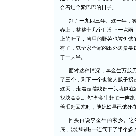
合着过个紧巴巴的日子。
到了一九四三年。这一年，
春上，整整十几个月没下一点雨
上的叶子，沟里的野菜也被饥饿
有了，就全家全家的出外逃荒要
了一大半。
面对这种情况，李金生万般
了三个，剩下一个也被人贩子拐
这天，走着走着媳妇一头栽倒在路旁，断
找块窝窝....吃”李金生赶忙一
着泪赶回来时，他媳妇早已饿死
回头再说李金生的家乡。这
底，沥沥啦啦一连气下了半个多