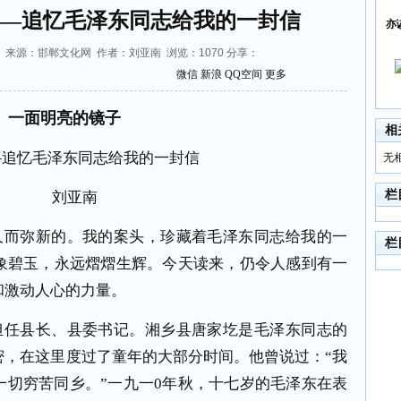
——追忆毛泽东同志给我的一封信
亦
13:55 来源：邯郸文化网 作者：刘亚南 浏览：
1070
分享：
微信
新浪
QQ空间
更多
一面明亮的镜子
相
毛泽东同志给我的一封信
无
栏
刘亚南
久而弥新的。我的案头，珍藏着毛泽东同志给我的一
栏
象碧玉，永远熠熠生辉。今天读来，仍令人感到有一
和激动人心的力量。
担任县长、县委书记。湘乡县唐家圪是毛泽东同志的
密，在这里度过了童年的大部分时间。他曾说过：“我
一切穷苦同乡。”一九一
0
年秋，十七岁的毛泽东在表