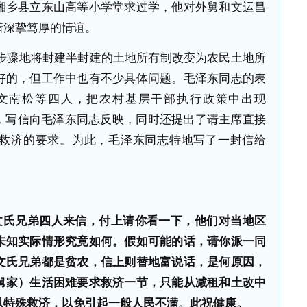
湘乡县立东山高等小学堂求过学，他对外舅和文运昌
着深挚笃厚的情谊。
步骤地将封建半封建的土地所有制改变为农民土地所
好的，但工作中也有不少具体问题。毛泽东同志的表
文南松等四人，把农村基层干部执行政策中出现
象，写信向毛泽东同志反映，同时还提出了请主席直接
救济的要求。为此，毛泽东同志特地写了一封信给
文氏兄弟四人来信，付上请你看一下，他们对当地区
未知实际情形究竟如何。假如可能的话，请你派一同
文氏兄弟都是贫农，信上则替地富说话，是何原因，
舅家）生活困难要求救济一节，只能从减租和土改中
以特殊救济，以免引起一般人民不满。此祝健康。