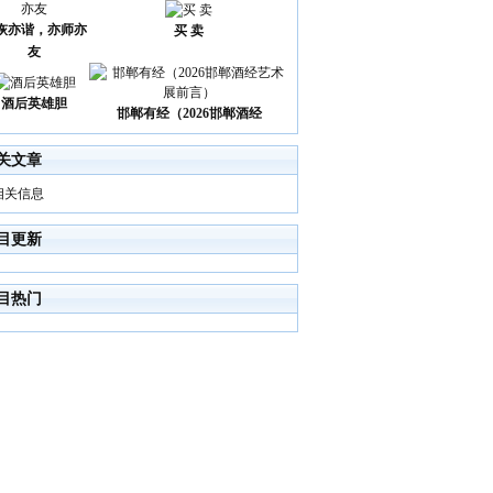
诙亦谐，亦师亦
买 卖
友
酒后英雄胆
邯郸有经（2026邯郸酒经
关文章
相关信息
目更新
目热门