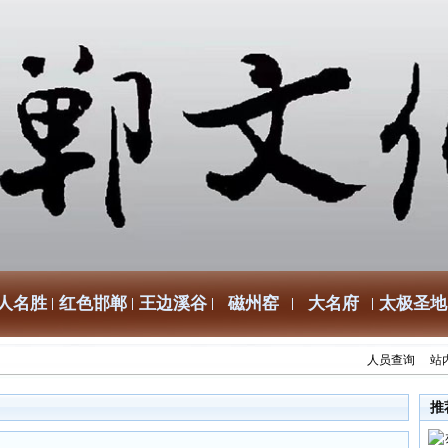
人名胜
红色邯郸
王边溪谷
磁州窑
大名府
太极圣地
人员查询
站
推