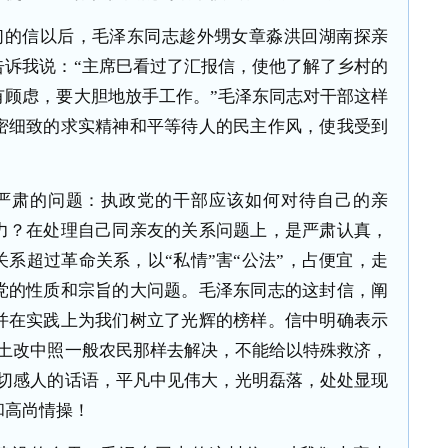
们的信以后，毛泽东同志趁外甥女章淼洪回湖南探亲
告诉我说：“主席巳看过了汇报信，使他了解了乡村的
有顾虑，要大胆地放手工作。”毛泽东同志对干部这样
密细致的求实精神和平等待人的民主作风，使我受到
严肃的问题：执政党的干部应该如何对待自己的亲
力？在处理自己同亲友的关系问题上，是严肃认真，
系超过革命关系，以“私情”害“公法”，占便宜，走
党的性质和宗旨的大问题。毛泽东同志的这封信，阐
并在实践上为我们树立了光辉的榜样。信中明确表示
和土改中照一般农民那样去解决，不能给以特殊救济，
亲切感人的话语，平凡中见伟大，光明磊落，处处显现
和高尚情操！