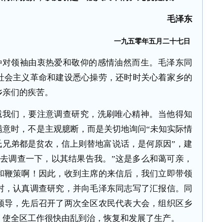
毛泽东
一九五
零
年五月二十七日
种对领袖由衷热爱和敬仰的感情油然而生。毛泽东同
社会主义革命和建设悉心操劳，还时时关心着家乡的
乡亲们的疾苦。
诫我们，要注意调查研究，洗刷唯心精神。当他得知
满意时，不是主观臆断，而是关切地询问“未知实际情
氏兄弟都是贫农，信上则替地富说话，是何原因”，建
志去调查一下，以其结果告我。”这是多么和蔼可亲，
和鞭策啊！因此，收到主席的来信后，我们立即带领
村，认真调查研究，并向毛泽东同志写了汇报信。同
领导，先后召开了两次全区农民代表大会，组织区乡
，使全区工作很快由乱到治，恢复和发展了生产。