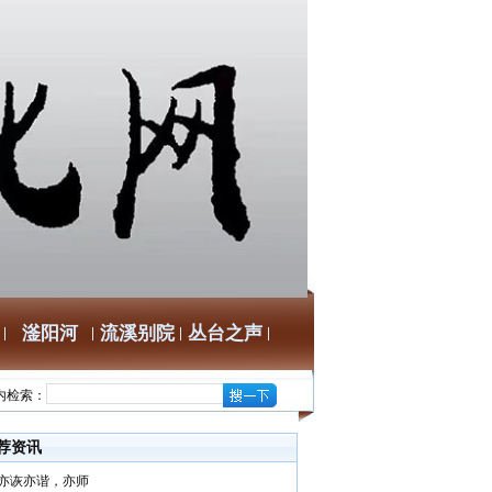
滏阳河
流溪别院
丛台之声
内检索：
荐资讯