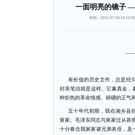
一面明亮的镜子 
时间：2021-07-29 10:
——追忆
有价值的历史文件，总是经
封亲笔信就是这样。它象真金，
种炽热的革命情感、磅礴的正气
五十年代初期，我在湘乡县
舅家。毛泽东同志与舅家过从甚
十分眷念我舅家诸兄弟表侄，及