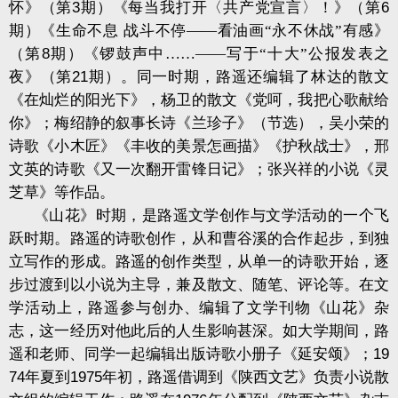
怀》（第
3
期）《每当我打开〈共产党宣言〉！》（第
6
期）《生命不息
战斗不停——看油画“永不休战”有感》
（第
8
期）《锣鼓声中……——写于“十大”公报发表之
夜》（第
21
期）。同一时期，路遥还编辑了林达的散文
《在灿烂的阳光下》，杨卫的散文《党呵，我把心歌献给
你》；梅绍静的叙事长诗《兰珍子》（节选），吴小荣的
诗歌《小木匠》《丰收的美景怎画描》《护秋战士》，邢
文英的诗歌《又一次翻开雷锋日记》；张兴祥的小说《灵
芝草》等作品。
《山花》时期，是路遥文学创作与文学活动的一个飞
跃时期。路遥的诗歌创作，从和曹谷溪的合作起步，到独
立写作的形成。路遥的创作类型，从单一的诗歌开始，逐
步过渡到以小说为主导，兼及散文、随笔、评论等。在文
学活动上，路遥参与创办、编辑了文学刊物《山花》杂
志，这一经历对他此后的人生影响甚深。如大学期间，路
遥和老师、同学一起编辑出版诗歌小册子《延安颂》；
19
74
年夏到
1975
年初，路遥借调到《陕西文艺》负责小说散