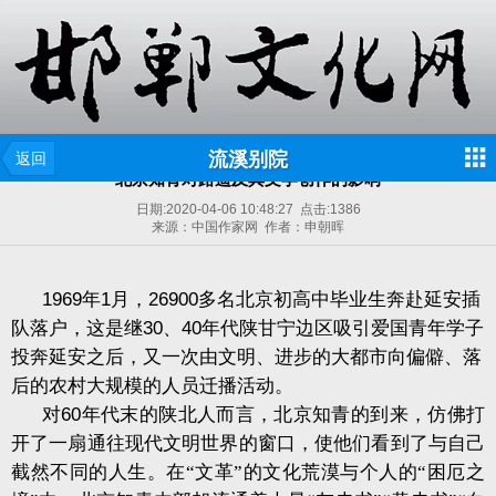
流溪别院
返回
北京知青对路遥及其文学创作的影响
日期:
2020-04-06 10:48:27
点击:
1386
来源：中国作家网 作者：申朝晖
1969
年
1
月，
26900
多名北京初高中毕业生奔赴延安插
队落户，这是继
30
、
40
年代陕甘宁边区吸引爱国青年学子
投奔延安之后，又一次由文明、进步的大都市向偏僻、落
后的农村大规模的人员迁播活动。
对
60
年代末的陕北人而言，北京知青的到来，仿佛打
开了一扇通往现代文明世界的窗口，使他们看到了与自己
截然不同的人生。在“文革”的文化荒漠与个人的“困厄之