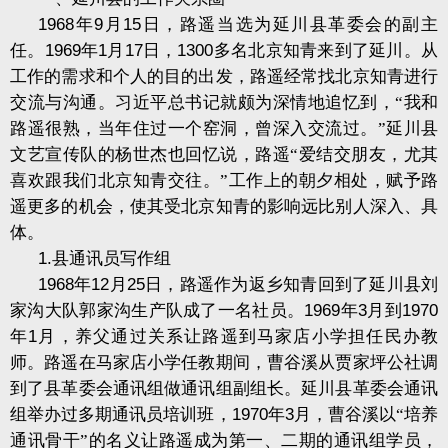
1968
年
9
月
15
日，路遥当选为延川县革委会的副主
任。
1969
年
1
月
17
日，
1300
多名北京知青来到了延川。从
工作的需求和个人的目的出发，路遥经常找北京知青进行
交流与沟通。习近平总书记就颇为深情地追忆到，“我和
路遥很熟，当年住过一个窑洞，曾深入交流过。”延川县
文艺宣传队的杨世杰也回忆说，路遥“爱结交朋友，尤其
喜欢跟我们北京知青交往。”工作上的朝夕相处，赋予路
遥更多的机会，使其受北京知青的影响远比别人深入、具
体。
1.
县通讯员写作组
1968
年
12
月
25
日，路遥作为返乡知青回到了延川县刘
家沟大队郭家沟生产队成了一名社员。
1969
年
3
月到
1970
年
1
月，养父通过关系让路遥到马家店小学担任民办教
师。路遥在马家店小学任教期间，曹谷溪从贾家坪公社调
到了县革委会通讯组做通讯组副组长。延川县革委会通讯
组举办过多期通讯员培训班，
1970
年
3
月，曹谷溪以“培养
通讯骨干”的名义让路遥成为第一、二期的通讯组学员，