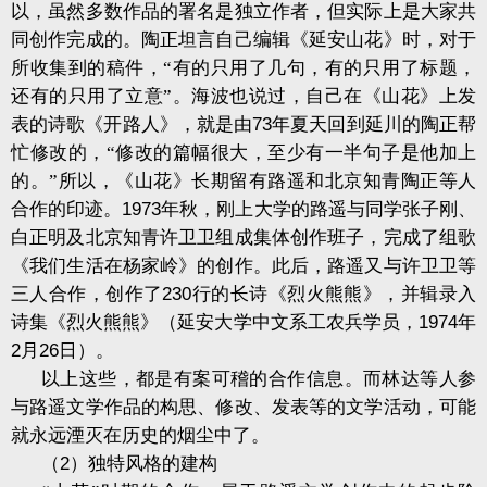
以，虽然多数作品的署名是独立作者，但实际上是大家共
同创作完成的。陶正坦言自己编辑《延安山花》时，对于
所收集到的稿件，“有的只用了几句，有的只用了标题，
还有的只用了立意”。海波也说过，自己在《山花》上发
表的诗歌《开路人》，就是由
73
年夏天回到延川的陶正帮
忙修改的，“修改的篇幅很大，至少有一半句子是他加上
的。”所以，《山花》长期留有路遥和北京知青陶正等人
合作的印迹。
1973
年秋，刚上大学的路遥与同学张子刚、
白正明及北京知青许卫卫组成集体创作班子，完成了组歌
《我们生活在杨家岭》的创作。此后，路遥又与许卫卫等
三人合作，创作了
230
行的长诗《烈火熊熊》，并辑录入
诗集《烈火熊熊》（延安大学中文系工农兵学员，
1974
年
2
月
26
日）。
以上这些，都是有案可稽的合作信息。而林达等人参
与路遥文学作品的构思、修改、发表等的文学活动，可能
就永远湮灭在历史的烟尘中了。
（
2
）独特风格的建构