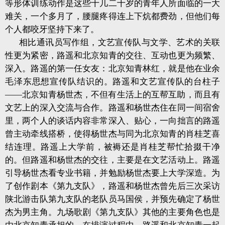
等形体训练动作是这些十几二十岁的青年人所面临的一大
难关，一个多月了，腰腿疼得连上下炕都费劲，但他们每
个人都咬牙坚持下来了。
相比通讯员写作组，文艺宣传队与文学、艺术的关联
性更为紧密，路遥和北京知青的交往、互动也更为频繁、
深入。路遥的第一任女友：北京知青林红，就是他在业余
毛泽东思想宣传队结识的。路遥和文艺宣传队的台柱子
——北京知青杨世杰，不但有生活上的互帮互助，而且有
文艺上的深入交流与合作。路遥和杨世杰住在同一间宿舍
里，两个人的谈话内容非常深入、贴心，一向拙言的路遥
曾主动牵线搭桥，使得杨世杰与同为北京知青的肖桂芝喜
结连理。路遥上大学前，被褥还是肖桂芝帮忙拾掇干净
的。但路遥和杨世杰的交往，主要是在文艺活动上。路遥
引导杨世杰看专业书籍，并勉励杨世杰要上大学深造。为
了创作剧本《第九支队》，路遥和杨世杰曾先后三次采访
陕北游击队第九支队的老队员马国侯，并预先确定了杨世
杰为男主角。九场歌剧《第九支队》其他的主要角色也是