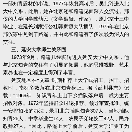
一部知青题材的小说。
1977
年恢复高考后，吴北玲进入北
大中文系，此后，她在北京还和路遥见面深入交流过。邢
仪的大学同学陈幼民（文学编辑、作家），原北京十三中
毕业，在延长刘家河公社郭家塬大队插队，
1975
年在北京
邢仪家中见到了路遥，并由此和路遥有了多次较为深入的
交往。
三、延安大学师生关系圈
1973
年
9
月，路遥几经辗转进入延安大学中文系，他
与北京知青的交往有了明显的拓展，他的思维视野、艺术
素养也在一定程度上得到了丰富。
延安地区在“文革”时期推荐上大学或招工、招干、招
教时，指标多数落在北京知青身上。据《延川县志》记
载：“
1969
年，知识青年上山下乡插队落户后，成为主要
招收对象。
1972
年坚持群众讨论推荐、领导审查批准、统
一安排招收的办法，录用北京插队知青
307
人，当地插队
知青
26
人，中学毕业生
14
人，农民子弟轮换工
42
人，民办
教师
27
人。”因此，路遥上大学前后，延安大学汇集了为