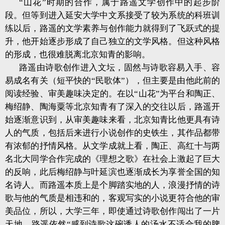
“山花”时期的合作，属于路遥文学创作中的起步阶
段。但等到进入延安大学中文系接受了较为系统的科班训
练以后，路遥的文学素养与创作能力就得到了飞跃式的提
升，他开始逐步形成了自己独立的文学风格。但这种风格
的形成，也很难脱离北京知青的影响。
路遥由诗歌创作进入文坛，固然与诗歌容易入手、容
易成名有关（短平快的“民歌体”），但主要是由他此前的
阅读经验、审美趣味决定的。在以“山花”为平台和陶正、
梅绍静、陶海粟等北京知青有了深入的交往以后，路遥开
始逐渐意识到，从审美趣味来看，北京知青比他更具有诗
人的气质，包括后来进行小说创作的史铁生，其作品都带
有浓郁的抒情风格。从文学成就上看，陶正、高红十与两
名北大同学合作完成的《理想之歌》在社会上激起了巨大
的反响，此后梅绍静与叶延滨也逐渐成长为享誉全国的知
名诗人。而路遥本质上是个脚踏实地的人，浪漫抒情的诗
歌与他的气质是相违和的，客观写实的小说更符合他的审
美品位，所以，大学三年，即使通过诗歌创作闯出了一片
天地，路遥依然“感到诗歌这碗诱人的汤水不适合我的脾