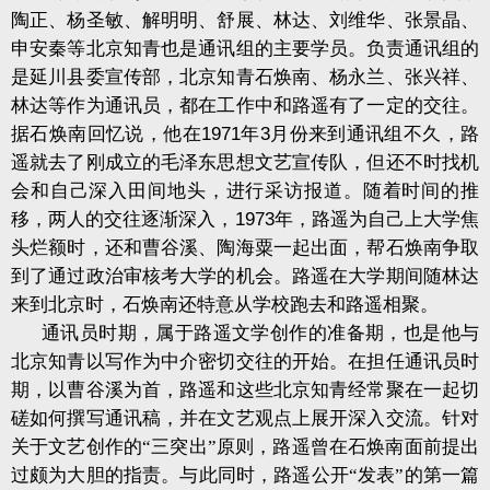
陶正、杨圣敏、解明明、舒展、林达、刘维华、张景晶、
申安秦等北京知青也是通讯组的主要学员。负责通讯组的
是延川县委宣传部，北京知青石焕南、杨永兰、张兴祥、
林达等作为通讯员，都在工作中和路遥有了一定的交往。
据石焕南回忆说，他在
1971
年
3
月份来到通讯组不久，路
遥就去了刚成立的毛泽东思想文艺宣传队，但还不时找机
会和自己深入田间地头，进行采访报道。随着时间的推
移，两人的交往逐渐深入，
1973
年，路遥为自己上大学焦
头烂额时，还和曹谷溪、陶海粟一起出面，帮石焕南争取
到了通过政治审核考大学的机会。路遥在大学期间随林达
来到北京时，石焕南还特意从学校跑去和路遥相聚。
通讯员时期，属于路遥文学创作的准备期，也是他与
北京知青以写作为中介密切交往的开始。在担任通讯员时
期，以曹谷溪为首，路遥和这些北京知青经常聚在一起切
磋如何撰写通讯稿，并在文艺观点上展开深入交流。针对
关于文艺创作的“三突出”原则，路遥曾在石焕南面前提出
过颇为大胆的指责。与此同时，路遥公开“发表”的第一篇