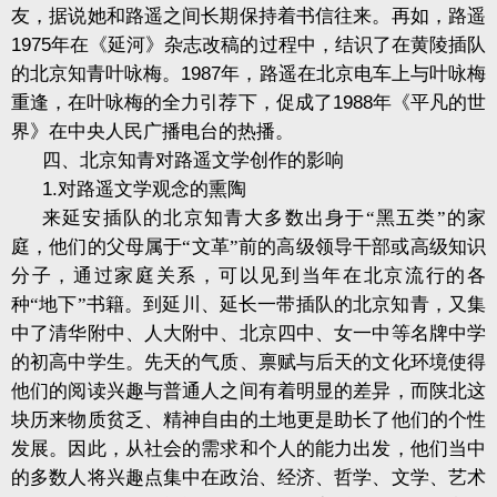
友，据说她和路遥之间长期保持着书信往来。再如，路遥
1975
年在《延河》杂志改稿的过程中，结识了在黄陵插队
的北京知青叶咏梅。
1987
年，路遥在北京电车上与叶咏梅
重逢，在叶咏梅的全力引荐下，促成了
1988
年《平凡的世
界》在中央人民广播电台的热播。
四、北京知青对路遥文学创作的影响
1.
对路遥文学观念的熏陶
来延安插队的北京知青大多数出身于“黑五类”的家
庭，他们的父母属于“文革”前的高级领导干部或高级知识
分子，通过家庭关系，可以见到当年在北京流行的各
种“地下”书籍。到延川、延长一带插队的北京知青，又集
中了清华附中、人大附中、北京四中、女一中等名牌中学
的初高中学生。先天的气质、禀赋与后天的文化环境使得
他们的阅读兴趣与普通人之间有着明显的差异，而陕北这
块历来物质贫乏、精神自由的土地更是助长了他们的个性
发展。因此，从社会的需求和个人的能力出发，他们当中
的多数人将兴趣点集中在政治、经济、哲学、文学、艺术