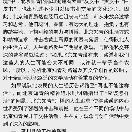
境”中，北京知青内部却流通着大量“灰皮书”“黄皮书”“白
皮书”，也出现过不少用以读书和交流的文化沙龙。因
此，北京知青虽然也经历过沮丧与绝望，却从未放弃过学
习和思考，他们聪明、睿智，有远大的理想、抱负，也有
脚踏实地、坚韧刚毅的努力与拼搏。北京知青的生活方式
和精神追求，冲击着黄土高原的闭塞与落后，使得陕北人
的生活方式、人生道路发生了明显的改观。与路遥私交甚
深的曹谷溪就说过：“如果北京知青没有来，路遥和我们
这些人的人生可能会大不相同，或许就一辈子当个农
民。”所以，分析北京知青对路遥及其文学创作的影响，
对于全面地认识路遥的文学活动有着重要的价值。
如果说陕北农民的人生经历告诉路遥“再也不能这样
活”，而北京知青的精神追求则明确指出了“应该怎样
活”的问题。北京知青“别样的人生追求”使得路遥的内心
世界受到了强烈的冲击和震撼，他在三个不同的场域中与
北京知青展开了交往活动，并在文学观念与创作活动中受
到了深入的影响。
一、延川县的工作关系圈