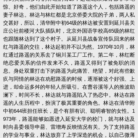
惊、好奇，他们由此开始知道了路遥这个人，包括路遥的
妻子林达。林达与林红都是北京侨委大院的子弟，两人私
交甚好，所以，清华附中初
64
级的林达被安置到延川县关
庄公社前楼河大队插队时，北京外国语学校高
65
级的林红
也跟随林达到了这个村子。从延川县战备宣传队回来的林
红与路遥的交往，林达起初并不以为然。
1970
年
10
月，林
红通过路遥的关系去了铜川某工厂工作。第二年，林红断
绝恋爱关系的信件发来不久，路遥又得到了被免职的消
息。身处双重打击下的路遥为此痛苦、绝望，对此有些歉
疚与同情的林达在劝慰路遥的时候，逐渐被这个好强、上
进，却命运多舛的年轻人所吸引。在曹谷溪等人的推波助
澜下，时间不长，林达就与路遥陷入了热恋中。林达在路
遥的人生历程中，扮演了极其重要的角色。林达在清华附
中初
644
班担任班长，是个有胆有识、聪明睿智的女性。
1
973
年，路遥能够如愿进入延安大学的校门，就与林达及
时向县委领导申昜、雷增寿反映情况有关。为了支持路遥
的学业与事业，林达放弃了上学深造的机会，以自己微薄