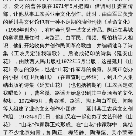
才、爱才的曹谷溪在
1971
年
5
月把陶正借调到县委宣传
部，让他从事工农兵业余文化创作。此时，由白军民负责
的延川县文化馆也有一种不定期的油印刊物《革命文化》
（
1968
年创办），有时会刊登一些文艺作品。陶正在县城
的窑洞里居住时，与路遥、白军民、闻频、曹伯植等人相
识，他们开始收集并创作民间革命歌曲，并编辑油印了诗
集《工农兵定弦我唱歌》。后改成铅印的诗集《延安山
花》，由陕西人民出版社
1972
年
5
月出版，这是延川《山
花》杂志的源头，也是“山花”作家群的前身。从陶正创办
的小报《红卫兵通讯》（在审查时已终结），到几个人集
结出版的诗集《延安山花》（也包括初期的《工农兵定弦
我唱歌》），曹谷溪、路遥开始意识到其中蕴涵着的文化
契机。
1972
年
5
月，曹谷溪、路遥、陶正与白军民、闻频
等人组建了业余文艺创作小团体——延川县工农兵文艺创
作组。
1972
年
9
月
1
日，他们又在一起创办了文艺刊物《山
花》，“山花”作家群正式形成。在“山花”作家群中，集结
了不少北京知青，如陶正、梅绍静、陶海粟、吴小荣等