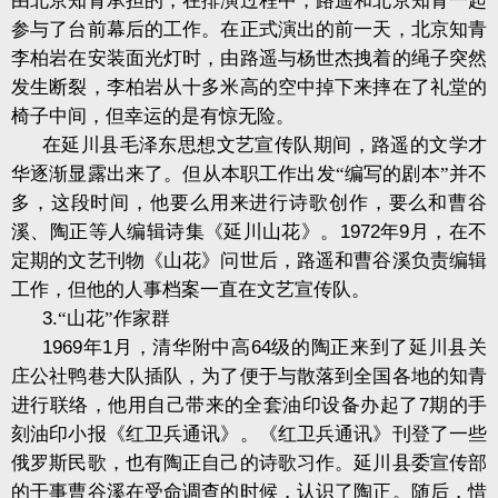
由北京知青承担的，在排演过程中，路遥和北京知青一起
参与了台前幕后的工作。在正式演出的前一天，北京知青
李柏岩在安装面光灯时，由路遥与杨世杰拽着的绳子突然
发生断裂，李柏岩从十多米高的空中掉下来摔在了礼堂的
椅子中间，但幸运的是有惊无险。
在延川县毛泽东思想文艺宣传队期间，路遥的文学才
华逐渐显露出来了。但从本职工作出发“编写的剧本”并不
多，这段时间，他要么用来进行诗歌创作，要么和曹谷
溪、陶正等人编辑诗集《延川山花》。
1972
年
9
月，在不
定期的文艺刊物《山花》问世后，路遥和曹谷溪负责编辑
工作，但他的人事档案一直在文艺宣传队。
3.
“山花”作家群
1969
年
1
月，清华附中高
64
级的陶正来到了延川县关
庄公社鸭巷大队插队，为了便于与散落到全国各地的知青
进行联络，他用自己带来的全套油印设备办起了
7
期的手
刻油印小报《红卫兵通讯》。《红卫兵通讯》刊登了一些
俄罗斯民歌，也有陶正自己的诗歌习作。延川县委宣传部
的干事曹谷溪在受命调查的时候，认识了陶正。随后，惜