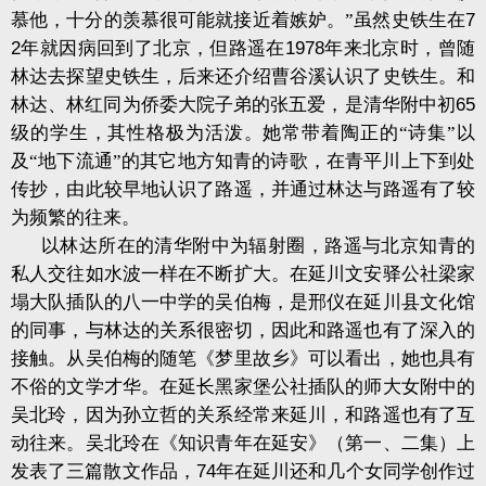
慕他，十分的羡慕很可能就接近着嫉妒。”虽然史铁生在
7
2
年就因病回到了北京，但路遥在
1978
年来北京时，曾随
林达去探望史铁生，后来还介绍曹谷溪认识了史铁生。和
林达、林红同为侨委大院子弟的张五爱，是清华附中初
65
级的学生，其性格极为活泼。她常带着陶正的“诗集”以
及“地下流通”的其它地方知青的诗歌，在青平川上下到处
传抄，由此较早地认识了路遥，并通过林达与路遥有了较
为频繁的往来。
以林达所在的清华附中为辐射圈，路遥与北京知青的
私人交往如水波一样在不断扩大。在延川文安驿公社梁家
塌大队插队的八一中学的吴伯梅，是邢仪在延川县文化馆
的同事，与林达的关系很密切，因此和路遥也有了深入的
接触。从吴伯梅的随笔《梦里故乡》可以看出，她也具有
不俗的文学才华。在延长黑家堡公社插队的师大女附中的
吴北玲，因为孙立哲的关系经常来延川，和路遥也有了互
动往来。吴北玲在《知识青年在延安》（第一、二集）上
发表了三篇散文作品，
74
年在延川还和几个女同学创作过