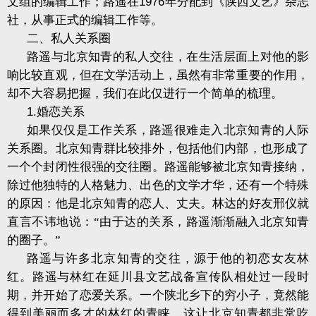
文组的编辑工作；路遥在
1976
年分配到《陕西文艺》杂志
社，从事正式的编辑工作等。
二、私人关系圈
路遥与北京知青的私人交往，在生活层面上对他的影
响比较直观，但在文学活动上，虽然有非常重要的作用，
却不大容易把握，我们在此仅进行一个简单的梳理。
1.
婚恋关系
如果仅仅是工作关系，路遥很难走入北京知青的人际
关系圈。北京知青群比较排外，包括他们内部，也形成了
一个个封闭性很强的交往圈。路遥能够被北京知青接纳，
除过他独特的人格魅力、出色的文学才华，还有一个特殊
的原因：他是北京知青的恋人、丈夫。林达的好友邢仪就
直言不讳地说：“由于达的关系，路遥渐渐融入北京知青
的圈子。”
路遥与许多北京知青的交往，源于他的初恋女友林
红。路遥与林红在延川县文艺战备宣传队相处过一段时
期，并开始了恋爱关系。一个陕北乡下的穷小子，竟然能
得到美丽而多才的林红的青睐，这让北京知青都非常吃