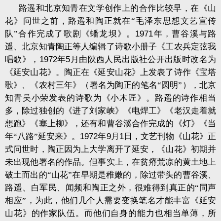
路遥和北京知青在文学创作上的合作比较早，在《山
花》问世之前，路遥和陶正就在“毛泽东思想文艺宣传
队”合作完成了歌剧《蟠龙坝》。
1971
年，曹谷溪与路
遥、北京知青陶正等人编辑了诗歌小册子《工农兵定弦我
唱歌》，
1972
年
5
月由陕西人民出版社公开出版时改名为
《延安山花》。陶正在《延安山花》上发表了诗作《宝塔
歌》、《农村三年》（署名为陶正的笔名“圆明”），北京
知青吴小荣发表的诗歌为《小木匠》。路遥的诗作相当
多，除过独创的《进了刘家峡》《电焊工》《老汉走着就
想跑》《塞上柳》，还有和曹谷溪合作完成的《灯》《当
年“八路”延安来》。
1972
年
9
月
1
日，文艺刊物《山花》正
式问世时，陶正因为上大学离开了延安，《山花》初期并
未出现他署名的作品。但事实上，在贫瘠荒凉的黄土地上
破土而出的“山花”在早期是稚嫩的，除过带头的曹谷溪、
路遥、白军民、闻频和陶正之外，很难得到真正的“同声
相应”，为此，他们几个人需要变换笔名才能丰富《延安
山花》的作家队伍。而他们自身的能力也相当单薄，所