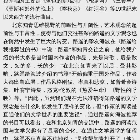
拉弹唱的主要是《蓝色的多瑙河》《梭罗河》《三套车》
《莫斯科郊外的晚上》《喀秋莎》《红河谷》等
19
世纪末
以来西方的流行曲目。
北京知青思维视野的前瞻性与开阔性，艺术观念的超
前性与丰富性，使得与他们交往甚深的路遥的文学观念也
在悄然中发生了巨大的转变。路遥的挚友海波在《路遥给
我推荐过的书》中说：路遥“和知青交往之前，他给我介
绍的书大多是当时国内作者的作品，先是诗歌，后是散
文，短的多，长的少。”在北京知青来了以后，受其影
响，路遥给海波介绍的书籍“开始偏重于国外作品，作者
大都出自底层，作品风格刚猛、率真和悲凉，如普希金诗
集、叶赛宁诗集，杰克•伦敦的《热爱生命》《野性的呼
唤》等。”因此，虽然我们现在无法准确得知路遥的文学
观念是在什么时候发生了怎样的变化，但“作家的阅读是
直通他们的文学世界的重要途径”，通过路遥向海波推荐
的书目可以看出，在和北京知青的交流中，路遥的阅读范
围与文学兴趣有了显著的变化。在通往文学殿堂的征程
中，路遥不但直言不讳地说：“是这帮知青打开了（他）