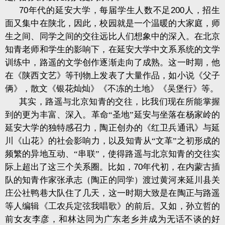
70
年代的延安大学，每届学生人数不足
200
人，招生
面又集中在陕北，因此，校园就是一个温暖的大家庭，师
生之间、同学之间的交往远比人们想象中的深入。在北京
知青老师和学生的影响下，在延安大学中文系系统的文学
训练中，路遥的文学创作逐渐走向了成熟。这一时期，他
在《陕西文艺》等刊物上发表了大量作品，如小说《父子
俩》，散文《银花灿灿》《不冻的土地》《吴堡行》等。
其实，路遥与北京知青的交往，比我们现在所能掌握
到的更为丰富、深入。革命“圣地”延安与坐落在杨家岭的
延安大学的独特感召力，陶正创办的《红卫兵通讯》与延
川《山花》的社会影响力，以及知青从“文革”之初形成的
频繁的异地互动、“串联”，使得路遥与北京知青的交往实
际上超出了这三个关系圈。比如，
70
年代初，在内蒙古插
队的知青作家张承志（陶正的同学）渡过黄河来延川县关
庄公社鸭巷大队住了几天，这一时期大致是在陶正与路遥
等人编辑《工农兵定弦我唱歌》的前后。又如，孙立哲的
前女友李彦，和林达同为广东老乡并成为无话不谈的好