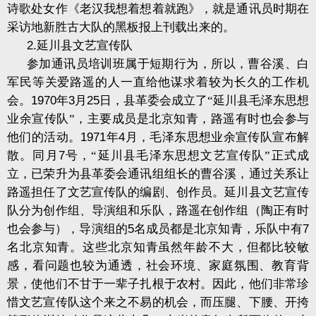
诗歌处女作《老汉我想着想着就跑》，就是通讯员时期在
采访地新胜古大队的黑板报上刊载出来的。
2.
延川县文艺宣传队
参加通讯员培训班属于短期行为，所以，曹谷溪、白
军民等关爱路遥的人一直给他谋求着较为长久的工作机
会。
1970
年
3
月
25
日，县革委会成立了“延川县毛泽东思想
业余宣传队”，主要成员是北京知青，路遥有时也会参与
他们的活动。
1971
年
4
月，毛泽东思想业余宣传队宣布解
散。同月
7
号，“延川县毛泽东思想文艺宣传队”正式成
立，已荣升为县革委会通讯组组长的曹谷溪，通过关系让
路遥担任了文艺宣传队的编剧、创作员。延川县文艺宣传
队分为创作组、导演组和乐队，路遥在创作组（陶正有时
也会参与），导演组的
5
名成员都是北京知青，乐队中有
7
名北京知青。这些北京知青虽然年龄不大，但都比较敏
感，看问题也较为通透，社会环境、家庭氛围、教育背
景，使他们不甘于一辈子扎根于农村。因此，他们非常珍
惜文艺宣传队这个来之不易的机会，而压腿、下腰、开挎