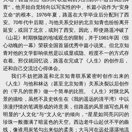
胃”，他开始自觉转向以写实性的中、长篇小说作为“安身
立命”的根本。
1976
年夏，路遥在大学毕业后分配到了西
安。
70
年代中后期，与他关系交好的北京知青也纷纷离开
延安，或回了北京，或到了西安。因此，即使路遥冲破了
《山花》时期狭隘的地域观念的限制，并于
1981
年因《惊
心动魄的一幕》荣获全国首届优秀中篇小说奖。但北京知
青对他的文学影响依然是以或显或隐、程度不一的方式存
在着。邢仪就回忆说，路遥在完成了《人生》的创作后，
还和自己交流过心得体会。
我们不妨把路遥和北京知青联系紧密时创作出来的
《人生》与他和林达（甚至北京知青）关系决裂以后创作
的《平凡的世界》做一个简单的比照。《人生》对陕北风
景的描绘，虽然不及史铁生在《我的遥远的清平湾》中以
浪漫抒情的笔调形成的诗意美，但路遥的风景描写也具有
明显的“人文化”与“文人化”的倾向，“星星如同亮闪闪的
珍珠一般撒满了暗蓝色的天空。西边老牛山起伏不平的曲
线，像谁用炭笔勾出来似的柔美；大马河在远处潺潺地流