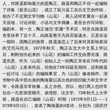
人，对路遥影响最大的是陶正。路遥和陶正不但一起编辑
了诗集《延安山花》，成立了延川县工农兵文艺创作组，
创办了不定期文学刊物《山花》，两人还经常聚在一起谈
天说地，讨论诗歌、小说与文学偶像，甚至合作写诗歌、
编剧本。有一次，陶正做完“肛瘘”手术后，特意在路遥宿
舍里休养了近十天，由路遥整天为其买饭递水。正是在这
一期间，因陶正的推荐，路遥迷恋上了后来对其影响甚深
的艾托马托夫。
1972
年秋天，陶正去北大中文系上学以
后，刚刚创办起来的《山花》的编辑工作交由曹谷溪、路
遥负责。作为《山花》创始人之一的陶正并未在
70
年代的
《山花》上发表作品，但他在
73
年回延安期间，还和路遥
一起讨论《山花》的编辑事宜，为《山花》修改稿件。清
华附中高中部出身的陶海粟以其出色的组织能力和文学才
华，令路遥非常钦佩，反之亦然。所以，他们两人也经常
住在一孔窑洞里聊天、谈理想、论文学。
73
年秋天上大学
前，路遥在自己编辑《山花》时期（
1972
年
9
月
1
日——
1
973
年
9
月
1
日），发表了陶海粟的
4
首诗，分别为《国庆抒