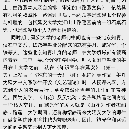
辑。但书籍还在印制中，路遥就离开了人世。到目前为
止，由路遥本人亲自编排、审定的《路遥文集》，依然具
有很强的权威性。路遥过世后，他的后事是陈泽顺全程参
与料理的，包括延安大学文汇山上路遥墓前的一组石桌石
凳，也是陈泽顺个人为老友捐赠的。
同时期，延安大学的老师们中间也有一些北京知青。
仅在中文系，
1975
年毕业分配来的就有姜丹、施光华、李
铁等人。这些北京知青出身的老师，在文学领域都有很高
的素养。其中，吴北玲的中学同学、师大女附中毕业的姜
丹在上大学之前，就在《知识青年在延安》（第一、二
集）上发表了《难忘的一天》《雨润花红》等作品。姜丹
为延大中文系学生开设《文艺理论》时，从授课内容、方
式到个人的衣着言行，至今依然让当年的师生们非常神
往。因为文学、《山花》及吴北玲，姜丹和路遥之间有过
一些私人交往。而施光华的爱人就是《山花》作者梅绍
静，路遥上大学期间，还将梅绍静请来为延安大学的师生
们做文学讲座并将其聘为兼职老师，因此，施光华和路遥
之间的关系要比别人更为亲厚。