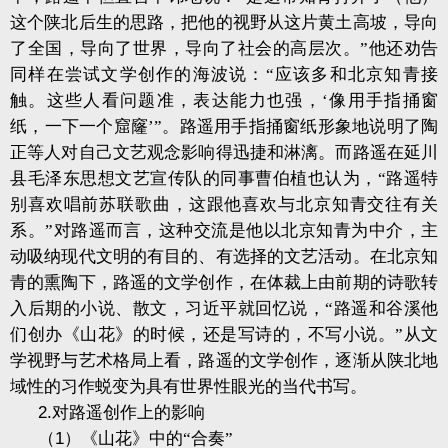
这个陕北后生的思路，把他的视野从这片黄土高坡，导向
了全国，导向了世界，导向了社会的高层次。”他还劝告
同样在尝试文学创作的海波说：“应该多和北京知青接
触。这些人看问题准，表达能力也强，‘像用手指捅窗
纸，一下一个窟窿’”。路遥用手指捅窗纸形象地说明了陶
正等人对自己文艺观念影响得迅捷和淋漓。而路遥在延川
县毛泽东思想文艺宣传队的同事曹伯植也认为，“路遥特
别喜欢唱前苏联歌曲，这跟他喜欢与北京知青交往有关
系。”对路遥而言，这种交流是他以北京知青为中介，主
动吸纳现代文明的有目的、有选择的文艺活动。在北京知
青的熏陶下，路遥的文学创作，在体裁上由前期的诗歌转
入后期的小说、散文，习近平就回忆说，“路遥和谷溪他
们创办《山花》的时候，还是写诗的，不写小说。”从文
学视野与艺术格局上看，路遥的文学创作，逐渐从陕北地
域性的习作蜕变为具有世界性眼光的当代书写。
2.
对路遥创作上的影响
（
1
）《山花》中的“合奏”