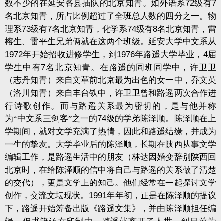
数不少的在延安各县插队的北京知青。如外语系
72
级有
7
名北京知青，所占比例超过了全班总人数的四分之一。物
理系
73
级有
7
名北京知青，化学系
74
级有
8
名北京知青，雷
榕生、雷平生兄弟俩就在这两个班级。延安大学中文系从
1972
年开始招收进修学生，到
1976
年路遥大学毕业，
4
届
学生中有
7
名北京知青。在路遥的同班同学中，许卫卫
（志丹知青）来自文革前北京最为出色的女一中，乔文英
（洛川知青）来自丰台铁中，许卫卫曾和路遥两次合作进
行诗歌创作。而与路遥关系最为密切的，是与他并称
为“中文系三剑客”之一的
74
级的学弟陈泽顺。陈泽顺在上
学期间，就对文学充满了热情，因此和路遥结缘，并成为
一生的挚友。大学毕业后的陈泽顺，长期在陕西从事文学
编辑工作，是路遥生活中的朋友（林达因婚变辞别陕西回
北京时，在给陈泽顺的信中将自己与路遥的关系做了清楚
的交代），更是文学上的知己。他们经常在一起探讨文学
创作，交流文坛现状。
1991
年年初，正是在陈泽顺的提议
下，路遥开始筹备出版《路遥文集》，并由陈泽顺担任编