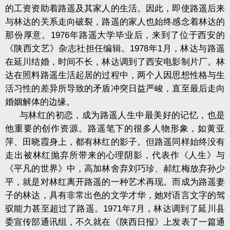
的工资资助着路遥及其家人的生活。因此，即使路遥后来
与林达的关系走向破裂，路遥的家人也始终感念着林达的
那份厚意。
1976
年路遥大学毕业后，来到了位于西安的
《陕西文艺》杂志社担任编辑。
1978
年
1
月，林达与路遥
在延川结婚，时间不长，林达调到了西安电影制片厂。林
达在照料路遥生活起居的过程中，两个人因思想性格与生
活习性的差异所导致的矛盾冲突日益严峻，直至最后走向
婚姻解体的边缘。
与林红的初恋，成为路遥人生中最美好的记忆，也是
他重要的创作资源。路遥笔下的很多人物形象，如黄亚
萍、田晓霞身上，都有林红的影子。但路遥同样始终没有
走出被林红抛弃所带来的心理阴影，代表作《人生》与
《平凡的世界》中，高加林舍弃刘巧珍、郝红梅放弃孙少
平，就是对林红离开路遥的一种艺术再现。而成为路遥妻
子的林达，具有非常出色的文学才华，她对语言文字的驾
驭能力甚至超过了路遥。
1971
年
7
月，林达调到了延川县
委宣传部通讯组，不久就在《陕西日报》上发表了一篇通