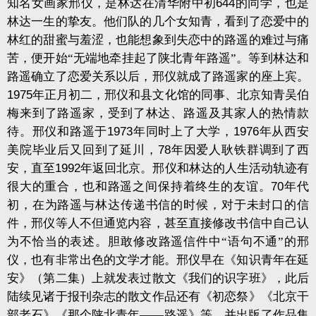
知名女画家邢仪，是林达在清华附中初
644
的同学，也是
林达一生的挚友。他们队的几个女知青，看到了恋爱中的
林红的甜蜜与羞涩，也能想象到失恋中的路遥的难过与痛
苦，便开始“无端地牵挂起了陕北青年路遥”。等到林达和
路遥确立了恋爱关系以后，邢仪就成了路遥家的座上宾。
1975
年正月初二，邢仪和县文化馆的同事、北京知青吴伯
梅来到了路遥家，受到了林达、路遥及其家人的热情款
待。邢仪和路遥于
1973
年同时上了大学，
1976
年从西安
美院毕业后又回到了延川，
78
年因爱人耿铁群调到了西
安，直至
1992
年返回北京。邢仪和林达的人生活动轨迹有
很大的重合，也和路遥之间保持着终生的友谊。
70
年代
初，在为路遥与林达传递书信的时候，对于未封口的信
件，邢仪等人不但通览内容，甚至直接修改书信中自己认
为不恰当的表述。胆敢修改路遥信件中“语句不通”的邢
仪，也有非常出色的文学才能。邢仪早在《知识青年在延
安》（第二集）上就发表过散文《我们的识字班》，此后
陆续见诸于报刊杂志的散文作品还有《初恋祭》《北京干
部老石》《那个陕北青年——路遥》等，并出版了作品集