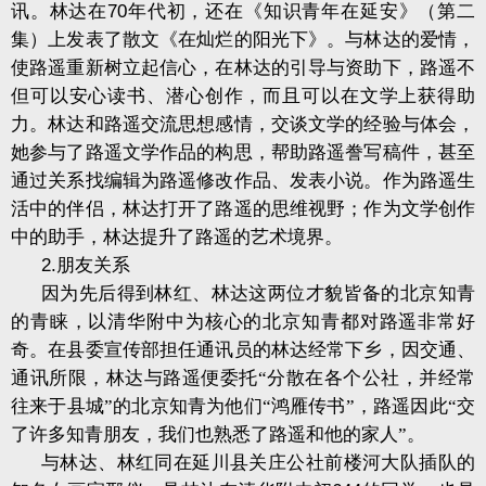
讯。林达在
70
年代初，还在《知识青年在延安》（第二
集）上发表了散文《在灿烂的阳光下》。与林达的爱情，
使路遥重新树立起信心，在林达的引导与资助下，路遥不
但可以安心读书、潜心创作，而且可以在文学上获得助
力。林达和路遥交流思想感情，交谈文学的经验与体会，
她参与了路遥文学作品的构思，帮助路遥誊写稿件，甚至
通过关系找编辑为路遥修改作品、发表小说。作为路遥生
活中的伴侣，林达打开了路遥的思维视野；作为文学创作
中的助手，林达提升了路遥的艺术境界。
2.
朋友关系
因为先后得到林红、林达这两位才貌皆备的北京知青
的青睐，以清华附中为核心的北京知青都对路遥非常好
奇。在县委宣传部担任通讯员的林达经常下乡，因交通、
通讯所限，林达与路遥便委托“分散在各个公社，并经常
往来于县城”的北京知青为他们“鸿雁传书”，路遥因此“交
了许多知青朋友，我们也熟悉了路遥和他的家人”。
与林达、林红同在延川县关庄公社前楼河大队插队的