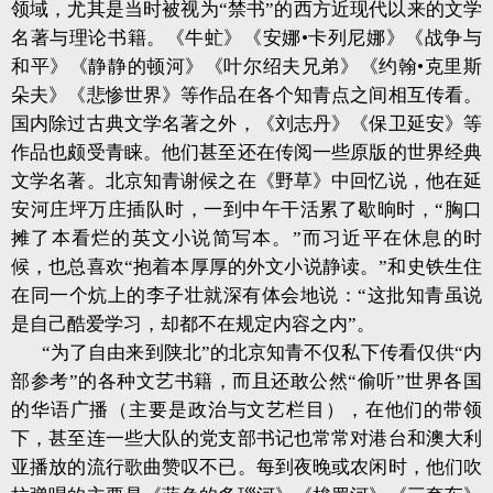
领域，尤其是当时被视为“禁书”的西方近现代以来的文学
名著与理论书籍。《牛虻》《安娜•卡列尼娜》《战争与
和平》《静静的顿河》《叶尔绍夫兄弟》《约翰•克里斯
朵夫》《悲惨世界》等作品在各个知青点之间相互传看。
国内除过古典文学名著之外，《刘志丹》《保卫延安》等
作品也颇受青睐。他们甚至还在传阅一些原版的世界经典
文学名著。北京知青谢候之在《野草》中回忆说，他在延
安河庄坪万庄插队时，一到中午干活累了歇晌时，“胸口
摊了本看烂的英文小说简写本。”而习近平在休息的时
候，也总喜欢“抱着本厚厚的外文小说静读。”和史铁生住
在同一个炕上的李子壮就深有体会地说：“这批知青虽说
是自己酷爱学习，却都不在规定内容之内”。
“为了自由来到陕北”的北京知青不仅私下传看仅供“内
部参考”的各种文艺书籍，而且还敢公然“偷听”世界各国
的华语广播（主要是政治与文艺栏目），在他们的带领
下，甚至连一些大队的党支部书记也常常对港台和澳大利
亚播放的流行歌曲赞叹不已。每到夜晚或农闲时，他们吹