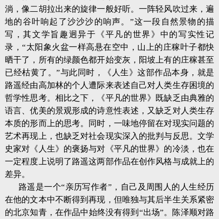
淌，像二胡拉出来的旋律一般好听。一阵轻风吹过来，遍
地的谷叶响起了沙沙沙的响声。”这一段自然景物的描
写，其文学旨趣迥异于《平凡的世界》中的写实性记
录，“太阳象火盆一样高悬在空中，山上的庄稼叶子都快
晒干了，所有的绿颜色都开始变灰，阳坡上有的庄稼甚至
已经枯黄了。”与此同时，《人生》这部作品本身，就是
路遥经由高加林的个人遭际来表述自己对人类生存困境的
哲学性思考。相比之下，《平凡的世界》既缺乏由典雅的
语言、优美的景观形成的诗意性表述，又缺乏对人类生存
本质的形而上的思考。同时，一味地停留在对现实问题的
艺术再现上，也缺乏对社会现实深入的批判与反思。文学
史家对《人生》的褒扬与对《平凡的世界》的冷淡，也在
一定程度上说明了路遥这两部作品在创作风格与成就上的
差异。
路遥是一个“亲历写作者”，自己及周围人的人生经历
在他的文本中不断得到再现，但唯独与其后半生关系紧密
的北京知青，在作品中始终没有得到“出场”。陈泽顺对路