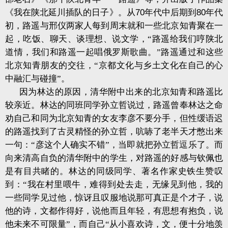
《我在陕北延川插队的日子》。从
70
年代中后期到
80
年代
初，路遥与邢仪两家人每到周末就和一些北京知青聚在一
起，吃饭、聊天、谈理想、说文学，“路遥给我们哼陕北
道情，我们和路遥一起唱俄罗斯歌曲。”路遥通过和这些
北京知青朋友的交往，“京都文化与乡土文化在自己的心
中融汇与碰撞”。
因为林达的原因，清华附中出来的北京知青和路遥比
较亲近。林达的同班同学孙立哲说过，路遥曾奉林达之命
劝自己和同为北京知青的女友李彦不要分手，但性缓语迟
的路遥找到了古灵精怪的孙立哲，吭哧了老半天才憋出来
一句：“彦这个人确实不错”，当即就把孙立哲逗乐了。而
向来清高自负的清华附中的学生，对路遥的好感与钦佩也
是有目共睹的。林达的同级同学、著名作家史铁生赞叹
到：“我在村里喂牛，难得到处去走，无缘见到他，我的
一些同学见过他，惊讶且叹服地说那可真正是个才子，说
他的诗，文都作得好，说他而且年轻，有思想有抱负，说
他未来不可限量”，而自己“从小喜欢诗，文，便十分地羡