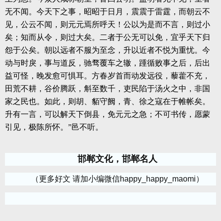
无不闻。今天下之事，昭昭于日月，震震于雷霆，而朝云不
见，公云不闻，则元元焉所呼天！公以为是而不言，则过小
矣；知而从令，则过大矣。二者于公无可以免，宜乎天下归
怨于公矣。朝以远者不服为至念，升以近者不悦为重忧。今
动与时戾，事与道反，驰骛覆车之辙，踵循败事之后，后出
益可怪，晚发愈可惧耳。方春岁首而动发远役，藜藿不充，
田荒不耕，谷价腾跃，斛至数千，吏民陷于汤火之中，非国
家之民也。如此，则胡、貊守阙，青、徐之寇在于帷帐矣。
升有一言，可以解天下倒县，免元元之急；不可书传，愿蒙
引见，极陈所怀。”邑不听。
邯郸文化，邯郸名人
（更多好文 请加小编微信happy_happy_maomi）