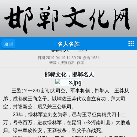
名人名胜
返回
邯郸名人——王邑
日期:
2019-04-19 14:39:26
点击:
1634
来源：搜狗百科 作者：
邯郸文化，邯郸名人
王邑
(
？一
23)
新朝大司空、军事将领，邯郸人。王莽从
弟，成都侯王商之子。以辅佐王莽代汉自立有功，拜大司
空，封隆新公，后又兼三公职司。
23
年，绿林军立刘玄为帝，邑与王寻征集精兵四十二
万，号称百万，进攻绿林军，在昆阳（今河南叶县）大败逃
归。绿林军攻长安，王莽被杀，邑父子亦战死。