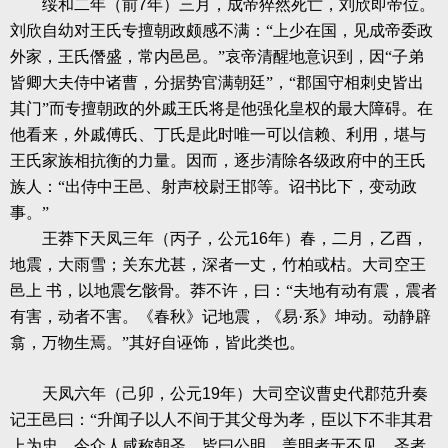
绥和二年（前
7
年）三月，成帝猝然死亡，刘欣即帝位。
刘欣自幼对王氏专擅朝政颇感不满：“上少在国，见成帝委政
外家，王氏僭盛，常内邑邑。”哀帝清醒地意识到，因“子弟
皆卿大夫侍中诸曹，分据势官满朝廷”，“郡国守相刺史皆出
其门”而专擅朝政的外戚王氏将是他强化皇权的最大障碍。在
他看来，外戚傅氏、丁氏是此时唯一可以信赖、利用，堪与
王氏家族相抗衡的力量。因而，逐步清除各级政府中的王氏
族人：“出侍中王邑、射声校尉王邯等。诏书比下，变动政
事。”
王莽下天凤三年（丙子，公元
16
年）春，二月，乙酉，
地震，大雨雪；关东尤甚，深者一丈，竹柏或枯。大司空王
邑上
书，以地震乞骸骨。莽不许，曰：“夫地有动有震，震者
有害，动者不害。《春秋》记地震，《易·系》坤动。动静辟
翕，万物生焉。”其好自诬饰，皆此类也。
天凤六年（己卯，公元
19
年）大司空议曹史代郡范升奏
记王邑曰：“升闻子以人不间于其父母为孝，臣以下不非其君
上为忠。今众人咸称朝圣，皆曰公明。盖明者无不见，圣者