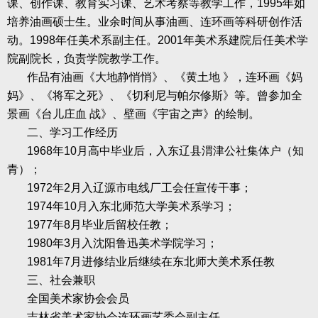
课、创作课、教育实习课、艺术考察等教学工作，
1995
年如
培养油画硕士生。业余时间从事油画、连环画等科研创作活
动。
1998
年任美术系副主任。
2001
年美术系建院后任美术学
院副院长，负责学院教学工作。
作品有油画《大地静悄悄》、《黄土地
》，连环画《妈
妈》、《将军之死》、《切利尼与帕尔修斯》等。曾参加全
景画《台儿庄血
战》、壁画《宇宙之声》的绘制。
二、学习工作经历
1968
年
10
月高中毕业后，入东辽县渭津公社集体户（知
青）；
1972
年
2
月入辽源市电线厂工会任宣传干事；
1974
年
10
月入东北师范大学美术系学习；
1977
年
8
月毕业后留校任教；
1980
年
3
月入沈阳鲁迅美术学院学习；
1981
年
7
月进修结业后继续在东北师大美术系任教
三、社会兼职
全国美术家协会会员
吉林省美术家协会连环画艺委会副主任