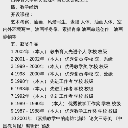
四、教学经历
开设课程：
艺术考察、油画、风景写生、素描
人体、油画人体、室
内外环境写生、油画半身像、素描肖像
油画命题创作 油画
静物等
五、获奖作品
1 2002
年
（本人）
教书育人先进个人
学校
校级
2 2001
－
2002
年
（本人）
优秀党员
学校
院、系级
3 1999
－
2000
年
（本人）
优秀教学奖
学校
校级
4 1998
－
2000
年
（本人）
优秀党员
学校
院、处级
5 1998
年
（本人）
先进工作者
学校
校级
6 1993
年
（本人）
先进工作者
学校
校级
7 1992
年
（本人）
先进工作者
学校
校级
8 1989
－
1990
年 （本人）
优秀教学工作奖
学校
校级
9 1987
－
1988
年
（本人）
优秀教学工作奖
学校
校级
10 2001
年
《素描教学中的南辕北辙》
论文三等奖
《中
国教育报》编辑部
省级