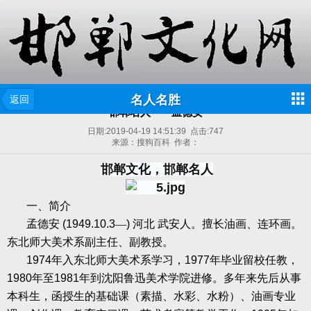
名人名胜
返回
邯郸名人——孟德安
日期:
2019-04-19 14:51:39
点击:
747
来源：搜狗百科 作者：
邯郸文化，邯郸名人
一、简介
孟德安
(1949.10.3
—
)
河北
武安人。擅长油画、连环画。
东北师大美术系副主任、副教授。
1974
年入东北师大美术系学习，
1977
年毕业留校任教，
1980
年至
1981
年到沈阳鲁迅美术学院进修。多年来先后从事
本科生，函授生的基础课（素描、水彩、水粉）、油画专业