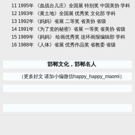
11 1995
年
《血战台儿庄》全国展
特别奖
中国美协
学科
12 1993
年
《黄土地》全国展
优秀奖
文化部
学科
13 1992
年
《妈妈》省展
二等奖
省美协
省级
14 1991
年
《为了党的秘密》省展
一等奖
省美协
省级
15 1989
年
《妈妈》
绘画优秀奖
连环画报编辑部
学科
16 1988
年
《人体》省展
优秀作品奖
省教委
省级
邯郸文化，邯郸名人
（更多好文 请加小编微信happy_happy_maomi）