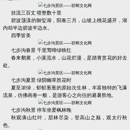
挂流三百丈 喷壑数十里
碧波荡漾的御玺湖，阳春三月，山坡上桃花盛开，湖
内却半边碧波半边水。
四季皆美
七步沟春景 千里莺啼绿映红
春来鹅黄，小溪流水，山花烂漫，是踏青赏花的好去
处。
七步沟夏景 绿阴幽草胜花时
夏至浓绿，郁郁葱葱的原始次生林，丰富独特的飞瀑
流泉，仿佛画卷一般，是游客心之向往的避暑胜地。
七步沟秋景 停车坐爱枫林晚
秋观满山红叶，层林尽染，登高山之巅，观太行秋
色。