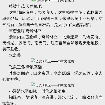
植被丰茂 天然氧吧
这里清静凉爽，气候宜人；这里植被丰茂，森林覆盖
率达95%，堪称太行山植物王国；这里远离工业污染，空
气清新，负氧离子含量极高，是太行山“天然氧吧”。
重峦叠嶂 奇峰林立
景区内重峦叠嶂，奇峰林立，飞瀑流泉，鸟语花香。
天镜湖、梦溪湾、南天门、红石寨等自然景观天造地设，
美不胜收。
水之美
飞泉三叠 雪浪高翻
其壑之幽静，山之奇秀，水之妩媚，洞之玄奥，令人
心驰神往。
小溪清水平如镜 一叶飞来细浪生
蝴蝶泉、梦溪湾、清音瀑，溪水长流，一路欢歌奔向
御玺湖。