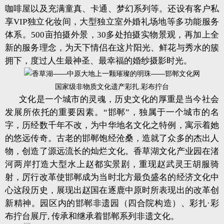
咖啡屋以及充满童真、卡通、梦幻系列等。还设有客户私
享VIP独立化妆间，大型独立室外婚礼场地等多功能服务
体系。500亩拍摄外景，30多处拍摄实物景观，再加上全
新的服务理念，为天下情侣在这片阳光、鲜花与秀水的簇
拥下，度过人生最神圣、最幸福的婚纱摄影时光。
国家级非物质文化遗产彩扎.彩布拧台
文化是一个城市的灵魂，历史文化的厚重是当今社会
发展所依托的重要因素。“邯郸”，独属于一个城市的名
字，历经数千年不改，为中华地名文化之特例，寓示着她
的悠远传奇。古老的邯郸饱经沧桑，造就了众多的杰出人
物，创造了源远流长的灿烂文化。香草湖文化产业园在渚
河两岸打造大型水上赵都实景剧，重现赵武灵王胡服骑
射，厉行改革使邯郸成为当时北方最负盛名的经济文化中
心这段历史，展现出赵国在逐鹿中原时所表现出的改革创
新精神。园区内的邯郸非遗园（四合院构造）、彩扎·彩
布拧台展厅, 传承和继承着邯郸系列非遗文化。