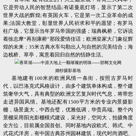
它是劳动人民的智慧结晶;有诺曼底灯塔，显示了第二次
世界大战的辉煌;有英国火车，它是第一次工业革命的成
果;法国大教堂，彰显世界人民祈求和平的愿望；有罗马
柱广场，它显示当年罗马帝国的强盛；瑞典枫桥，它诉说
着徐志摩“再别康桥”那段爱情佳话；欧洲皇家大门象征辉
煌的未来；35米古典水车勾勒出人与自然的完美结合；海
边栈桥、草亭，寓意着回归自然的恬静生活。
婚纱摄影基地
基地建有100米的欧洲风情一条街，按照古罗马时
代，以巴洛克式风格设计，由多个建筑单体构成，整个建
筑奢华大气，具有典型的欧洲文艺复兴时代气息，将带您
走进异国风情。基地还配有1500平方米的专业内景摄影
棚，场景庞大，中西合璧，优雅低调，华贵高端。整个内
景棚采用阳光影棚模式建设，采光好，空间大，拍摄角度
全方位，目前属全国首创。同时基地内设欧式、韩式、中
式花式洋房，有中国古典苏州园林建筑，现代时尚酒吧、