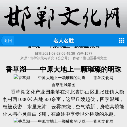
名人名胜
返回
香草湖——中原大地上一颗璀璨的明珠
日期:
2021-08-28 09:49:39
点击:
1577
来源：邯郸决策与研究（公众号） 作者：邯山区委研究室
香草湖
——中原大地上一颗璀璨的明珠
香草湖风景图
香草湖文化产业园坐落在河北省邯山区北张庄镇大隐
豹村西1000米,占地500余亩，这里丘陵起伏，四季温和，
植被茂密，水量充沛，云雾缭绕，空气清新，身临其境能
让人与心灵自由飞翔，在旅途中享受世外桃源的乐趣。