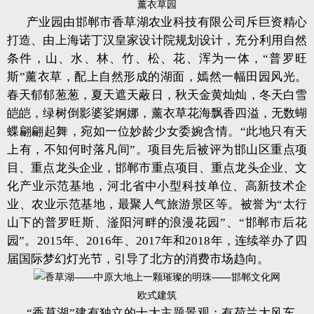
薰衣草园
产业园由邯郸市香草湖农业科技有限公司斥巨资精心
打造、由上海诺丁汉皇家设计院规划设计，充分利用自然
条件，山、水、林、竹、松、花、浑为一体，“普罗旺
斯”薰衣草，配上自然形成的湖面，嫣然一幅田园风光。
春天郁郁葱葱，夏天遮天蔽日，秋天金黄灿灿，冬天白雪
皑皑，绿树倒影婆娑婀娜，薰衣草花海飘香四溢，无数蝴
蝶翩翩起舞，宛如一位妙龄少女委婉含情。“此地只有天
上有，不知何时落凡间”。项目先后被评为邯山区重点项
目、重点龙头企业，邯郸市重点项目、重点龙头企业、文
化产业示范基地，河北省中小型科技单位、高新技术企
业、农业示范基地，最聚人气旅游景区等。被誉为“太行
山下的普罗旺斯、滏阳河畔的浪漫花园”、“邯郸市后花
园”。2015年、2016年、2017年和2018年，连续举办了四
届国际梦幻灯光节，引导了北方的消费市场趋向。
欧式建筑
“香草湖”建有独立的十大主题景观：有荷兰大风车，