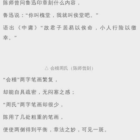
陈师曾问鲁迅印章刻什么内容，
鲁迅说：“你叫槐堂，我就叫俟堂吧。”
语出《中庸》“故君子居易以俟命，小人行险以徼
幸。”
△ 会稽周氏（陈师曾刻）
“会稽”两字笔画繁复，
却能自具疏密，无闷塞之感；
“周氏”两字笔画却很少，
陈用了几处粗重的笔画，
便使两侧得到平衡，章法之妙，可见一斑。