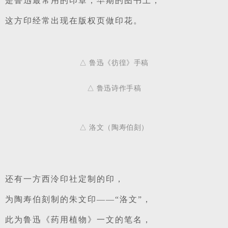
是鲁迅最常用的印章，早期的图书上，
这方印经常出现在版权页做印花。
△ 鲁迅《彷徨》手稿
△ 鲁迅诗作手稿
△ 洛文（陶寿伯刻）
还有一方
西泠印社
定制的印，
为陶寿伯刻制的朱文印——
“洛文”，
此为鲁迅《药用植物》一文的笔名，