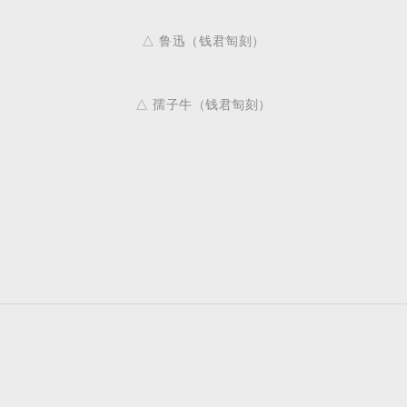
△ 鲁迅（钱君匋刻）
△ 孺子牛（钱君匋刻）