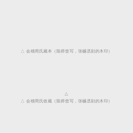
△ 会稽周氏藏本（陈师曾写，张樾丞刻的木印）
△
△ 会稽周氏收藏（陈师曾写，张樾丞刻的木印）