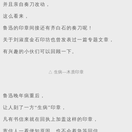
并且亲自
奏刀改动
，
这么看来，
鲁迅的印章间接还有齐白石的
奏刀
呢！
关于刘淑度金石印坊也曾发表过一篇专题文章，
有兴趣的小伙们可以回顾一下。
△ 生病—木质印章
鲁迅晚年病重后，
让人刻了一方“生病”印章，
凡有书信来就在回执上加盖这样的印章，
寄信人一看便知原因，也不会着急等回信。