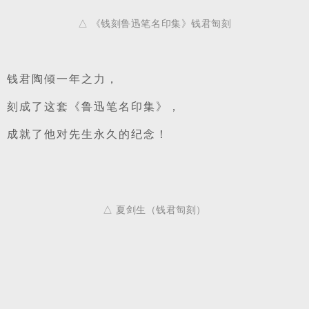
△ 《钱刻鲁迅笔名印集》钱君匋刻
钱君陶倾一年之力，
刻成了这套《鲁迅笔名印集》，
成就了他对先生永久的纪念！
△ 夏剑生（钱君匋刻）