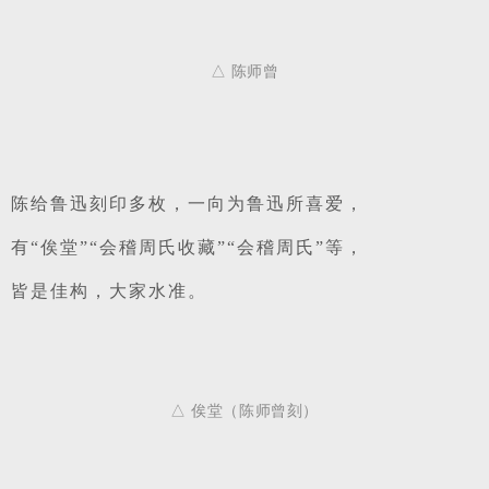
△ 陈师曾
陈给鲁迅刻印多枚，一向为鲁迅所喜爱，
有“俟堂”“会稽周氏收藏”“会稽周氏”等，
皆是佳构，大家水准。
△ 俟堂（陈师曾刻）