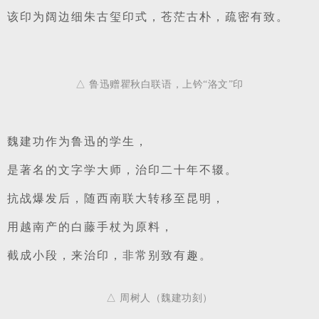
该印为阔边细朱古玺印式，苍茫古朴，疏密有致。
△ 鲁迅赠瞿秋白联语，上钤“洛文”印
魏建功作为鲁迅的学生，
是著名的文字学大师，治印二十年不辍。
抗战爆发后，随西南联大转移至昆明，
用越南产的白藤手杖为原料，
截成小段，来治印，非常别致有趣。
△ 周树人（魏建功刻）