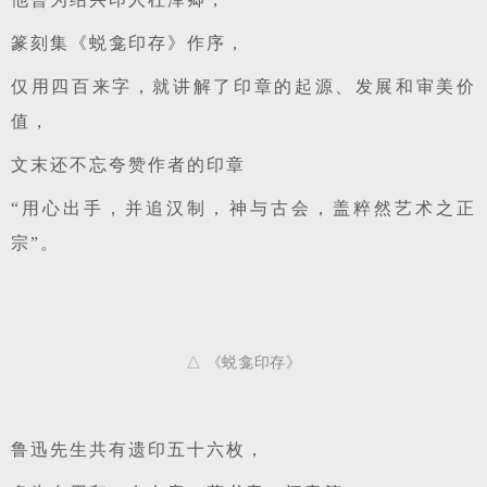
篆刻集《蜕龛印存》作序，
仅用四百来字，就讲解了印章的起源、发展和审美价
值，
文末还不忘夸赞作者的印章
“用心出手，
并追汉制，神与古会，盖粹然艺术之正
宗”。
△ 《蜕龛印存》
鲁迅先生共有遗印五十六枚，