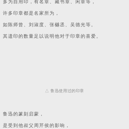
多为自用印，有名章、藏书章、闲章等，
许多印章都是名家所为，
如陈师曾、刘淑度、张樾丞、吴德光等。
其遗印的数量足以说明他对于印章的喜爱。
△ 鲁迅使用过的印章
鲁迅的篆刻启蒙，
是受到他叔父周芹侯的影响，