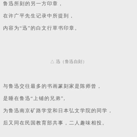
鲁迅所刻的另一方印章，
在许广平先生记录中所提到，
内容为“迅”的白文行草书印章。
△ 迅（鲁迅自刻）
与鲁迅交往最多的书画篆刻家是陈师曾，
是睡在鲁迅“上铺的兄弟”,
为鲁迅南京矿路学堂和日本弘文学院的同学，
后又同在民国教育部共事，二人趣味相投。