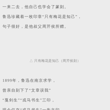
一来二去，他自己也学会了篆刻。
鲁迅珍藏着一枚印章“只有梅花是知己”，
句子很好，是他叔父周芹侯所赠。
△ 只有梅花是知己（周芹侯刻）
1899年，鲁迅在南京求学，
曾亲自刻下了“文章误我”
“戛剑生”“戎马书生”三印，
现今仅存“戎马书生”一朱文印。