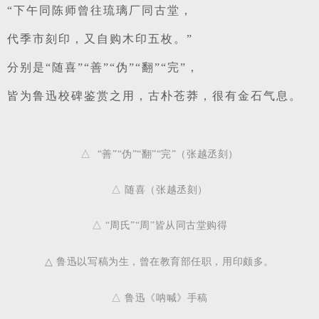
“下午同陈师曾往琉璃厂同古堂，
代季市刻印，又自购木印五枚。”
分别是“随喜”“善”“伪”“翻”“完”，
皆为鲁迅校碑鉴赏之用，古朴苍莽，很有金石气息。
△
  “善”“伪”“翻”“完”（张越丞刻）
△ 
随喜（张越丞刻）
△ 
“周氏”“周”皆从同古堂购得
△ 
鲁迅以写稿为生，曾在教育部任职，用印颇多。
△ 鲁迅《呐喊》手稿