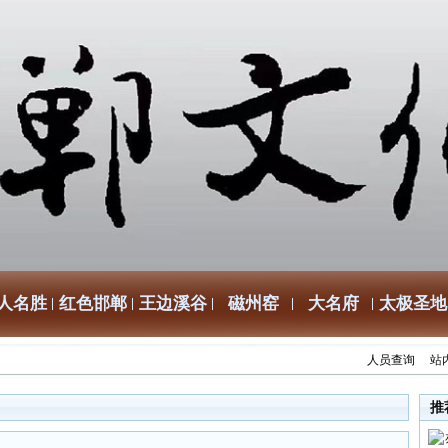
人名胜
红色邯郸
王边溪谷
磁州窑
大名府
太极圣地
人员查询
站
推