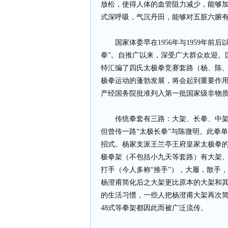
放松，使得人体的血管阻力减少，能够
式深呼吸，气沉丹田，能够对五脏六腑
国家体委早在1956年与1959年前后以
拳”。自推广以来，深受广大群众欢迎。
特汇编了四氏太极拳竞赛套路（杨、陈
极拳运动的蓬勃发展，将会起到重要作用。
产经国务院批准列入第一批国家级非物
传统拳套有三路：大架、长拳、中架、
但曾传一路“太极长拳”与陈微明。此拳
招式。杨家支派王兰亭王府皇家太极拳的
极拳架（不包括小九天等套路）有大架
打手（今人多称“推手”），大履，散手
杨澄甫简化后之大架更比原本的大架和
的生活习惯，一些人把杨澄甫大架再次简化
48式等拳架都因此而被广泛流传。