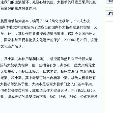
栏
加速我们的血液循环，减轻心脏负担。太极拳的呼吸是采用的腹
有着良好的按摩保健作用。
栏
杨澄甫拳架为蓝本，编写了“24式简化太极拳”、“88式太极
国家体委武术研究院为了适应当前国内外太极拳发展的需要，又
、吴、孙），其动作均要求按传统练法编排，它对今后国内外太
国家非常重视非物质文化遗产的保护，2006年5月20日，该遗
质文化遗产名录。
及小架（亦称用架和快架）。杨澄甫虽然只公开传授大架，
单招与大架极为相像，但一些招名有别，亦多出一些大架所无之
太极拳架，为杨氏太极六十四式老架。杨家支派“府内派”的太
、老架、和小架。其中老架可能出自杨家中架。杨氏太极拳还有
，太极功等流传于世。大架本是杨家太极拳门之入门基本拳架。
其他拳架都要柔和简，故很适合作为健身运动。为了配合现代人
，编成更短的拳架流传下来。8式、16式、24式、40式竞赛及