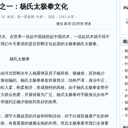
之一：杨氏太极拳文化
亦
0:33:16 来源：第一星座网 作者： 浏览：
1241
分享：
微信
新浪
QQ空间
更多
夫。在世界一说起中国就想起中国武术，一说起武术就不得不
相
，我们今天要讲的是在邯郸文化起源的太极拳杨氏太极拳。
精
邯
杨氏太极拳
中
邯
河北邯郸永年人杨露禅及其子杨班侯、杨健侯，其孙杨少
质
发展创编的。杨氏太极拳拳架舒展简洁，结构严谨，身法中正，
邯
由松入柔，刚柔相济，形成独特的风格。由于杨氏太极拳姿势开
个
广大群众热爱，开展得最为广泛。杨式太极拳对手眼身法步有严
好
要求做到正确才能收到良好的效果。
福
戴
方
调节大脑皮层的兴奋和抑制活动，对于白领亚健康产生的神
疾病，有着显着的健脑去病的作用。而且太极拳要求我们全身要