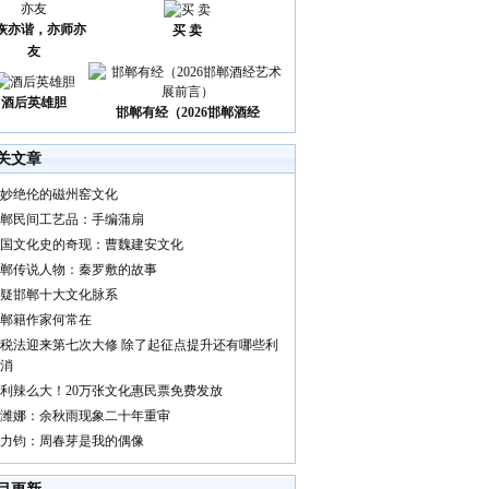
诙亦谐，亦师亦
买 卖
友
酒后英雄胆
邯郸有经（2026邯郸酒经
关文章
妙绝伦的磁州窑文化
郸民间工艺品：手编蒲扇
国文化史的奇现：曹魏建安文化
郸传说人物：秦罗敷的故事
疑邯郸十大文化脉系
郸籍作家何常在
税法迎来第七次大修 除了起征点提升还有哪些利
消
利辣么大！20万张文化惠民票免费发放
潍娜：余秋雨现象二十年重审
力钧：周春芽是我的偶像