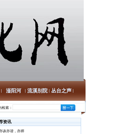
滏阳河
流溪别院
丛台之声
内检索：
荐资讯