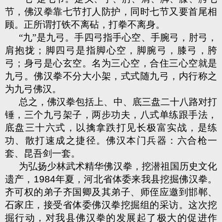
节，佛汉拳靠七节打人防护，同时七节又要首尾相
顾。正所谓打铁不离砧，打拳不离身。
“九”是九弓。手四弓指手心空、手腕弓，肘弓，
肩抱拢；脚四弓是指脚心空，脚腕弓，膝弓，胯
弓；身弓是心玄空。名为三心空，合住三心空就是
九弓。佛汉拳不分大小架，式式随九弓，内行称之
为九弓佛汉。
总之，佛汉拳包括上、中、底三盘二十八路对打
锤，三个九弓架子，两步功夫，八式单练跟手法，
底盘三十六式，以擒拿跌打见长极富实战，是练
功、散打速成之捷径。佛汉本门兵器：六合枪一
套、昆吾剑一套。
为弘扬少林武术精华佛汉拳，挖潜祖国历史文化
遗产，
1984
年夏，河北省体委来我县挖掘佛汉拳。
齐可权的弟子齐国卿及其弟子、师侄应邀到邯郸、
石家庄，接受省体委佛汉拳挖掘组的采访。这次挖
掘行动，对我县佛汉拳的发展起了极大的促进作