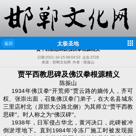
太极圣地
返回
贾平西教思碑及佛汉拳根源精义
日期:
2021-10-15 09:04:53
点击:
3728
来源：邯郸文化网 作者：陈振山
贾平西教思碑及佛汉拳根源精义
陈振山
1934
年佛汉拳“开荒师”贾云路的嫡传人，齐可
权、张崇出面，召集佛汉拳门弟子，在大名县城东
三里店村北（原邯大公路北侧）为其师立“贾平西教
思碑”。时人称之为“佛汉碑”。
1938
年，日军侵占华北，黄河决口，此碑被冲
倒淤埋地下。直到
1984
年冷冻厂施工时被发现掘