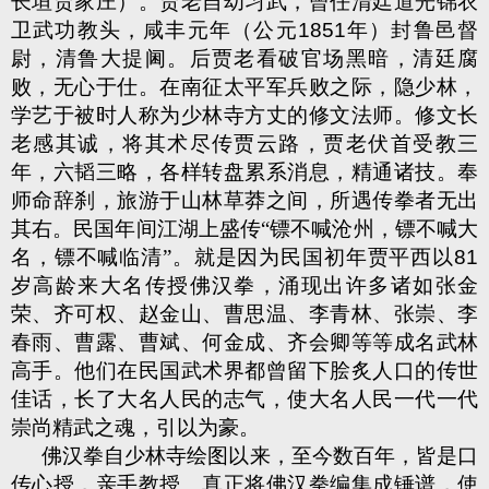
长垣贾家庄）。贾老自幼习武，曾任清廷道光锦衣
卫武功教头，咸丰元年（公元
1851
年）封鲁邑督
尉，清鲁大提阃。后贾老看破官场黑暗，清廷腐
败，无心于仕。在南征太平军兵败之际，隐少林，
学艺于被时人称为少林寺方丈的修文法师。修文长
老感其诚，将其术尽传贾云路，贾老伏首受教三
年，六韬三略，各样转盘累系消息，精通诸技。奉
师命辞刹，旅游于山林草莽之间，所遇传拳者无出
其右。民国年间江湖上盛传“镖不喊沧州，镖不喊大
名，镖不喊临清”。就是因为民国初年贾平西以
81
岁高龄来大名传授佛汉拳，涌现出许多诸如张金
荣、齐可权、赵金山、曹思温、李青林、张崇、李
春雨、曹露、曹斌、何金成、齐会卿等等成名武林
高手。他们在民国武术界都曾留下脍炙人口的传世
佳话，长了大名人民的志气，使大名人民一代一代
崇尚精武之魂，引以为豪。
佛汉拳自少林寺绘图以来，至今数百年，皆是口
传心授，亲手教授。真正将佛汉拳编集成锤谱，使