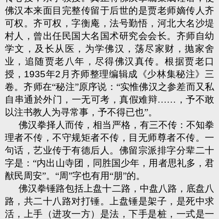
佛汉本来面目完整传留于后世的是贾老师嫡传人齐
可权。齐可权，字衡庵，法号勤悟，河北大名沙堤
村人，曾出任民国大名国术研究会会长。齐师自幼
学文，及长从医，为学佛汉，荡尽家财，抛家舍
业，追随贾老八年，尽得佛汉真传。根据贾老口
授，
1935
年
2
月齐师整理编辑成《少林集秘注》三
卷。齐师在“秘注”原序说：“实惟佛汉之参差而又私
自串通於外门，一无可考，真假难辩……，予不敢
以注书教人为寻常事，予不得已也”。
佛汉拳择人而传，相当严格，有三不传：不知拳
理者不传，不守规矩者不传，目无师尊者不传。一
句话，艺业传于有德后人。佛留宗派排字分辈二十
字是：“内出山寺团，同胜国少年，用者思礼多，君
猷民周安”。“周”字也有用“朋”的。
佛汉拳锤路包括上盘十二路，中盘八路，底盘八
路，共二十八路对打锤。上盘锤是架子，是死中求
活，上手（进攻一方）是法，下手是桩，一式是一