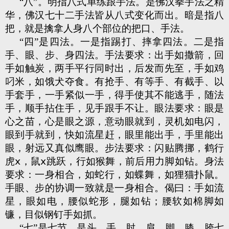
“八”。明指八式单练跟手法。是佛汉拳手法之精
华，佛汉七十二手法皆从八式变化而出。暗是指八
把，就是擒拿人身八个部位的把口、手法。
“四”是四法。一是指踢打、摔拿四法。二是指
手、眼、步、身四法。手法要求：出手如撒箭，回
手如触炭，两手平行同时出，后发而先至，手如鸡
叼米，如饿犬夺食。有抢手、有等手、有截手、以
手套手，一手紧似一手，得手使其不能逃手，随法
手，顺手拈住手，见手跟手不让。眼法要求：眼是
心之苗，心是眼之源，意动眼就到，灵机如电闪，
眼到手就到，快如流星赶，眼里能出手，手里能出
眼，射远又真似鹰眼。步法要求：闪贴腾挪，鹤行
虎ⅹ，鼠ⅹ跳跃，行如猴舞，前后用力脚如钻。身法
要求：一身相合，如蛇行，如蝶舞，如狸猫扑鼠。
手眼、步的协调一致就是一身相合。偈曰：手如流
星，眼如电，腰似蛇形，腿如钻；腰软如棉脚如
镰，目似钢钉手如抓。
“七”是七节。是头、手、肘、肩、脚、膝、胯七