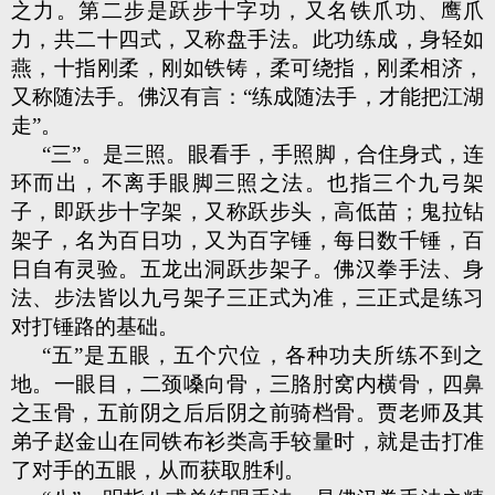
之力。第二步是跃步十字功，又名铁爪功、鹰爪
力，共二十四式，又称盘手法。此功练成，身轻如
燕，十指刚柔，刚如铁铸，柔可绕指，刚柔相济，
又称随法手。佛汉有言：“练成随法手，才能把江湖
走”。
“三”。是三照。眼看手，手照脚，合住身式，连
环而出，不离手眼脚三照之法。也指三个九弓架
子，即跃步十字架，又称跃步头，高低苗；鬼拉钻
架子，名为百日功，又为百字锤，每日数千锤，百
日自有灵验。五龙出洞跃步架子。佛汉拳手法、身
法、步法皆以九弓架子三正式为准，三正式是练习
对打锤路的基础。
“五”是五眼，五个穴位，各种功夫所练不到之
地。一眼目，二颈嗓向骨，三胳肘窝内横骨，四鼻
之玉骨，五前阴之后后阴之前骑档骨。贾老师及其
弟子赵金山在同铁布衫类高手较量时，就是击打准
了对手的五眼，从而获取胜利。