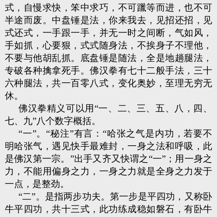
式，自慢求快，笨中求巧，不可躐等而进，也不可
半途而废。中盘锤是法，你来我去，见招还招，见
式还式，一手跟一手，并无一时之间断，气如风，
手如抓，心要狠，式式随身法，不挨身子不理他，
不要与他胡乱抓。底盘锤是随法，全是地趟腿法，
专破各种擒拿死手。佛汉拳有七十二般手法，三十
六种腿法，共一百零八式，变化奥妙，至理无穷无
休。
佛汉拳精义可以用“一、二、三、五、八，四、
七、九”八个数字概括。
“一”。“秘注”有言：“哈张之气是内功，若要不
明哈张气，遇见快手最难封，一身之法和呼吸，此
是佛汉第一宗。”出手又齐又快谓之“一”；用一身之
力，不能用偏身之力，一身之力就是全身之力发于
一点，是整劲。
“二”。是指两步功夫。第一步是平四功，又称卧
牛平四功，共十三式，此功练成稳如磐石，有卧牛