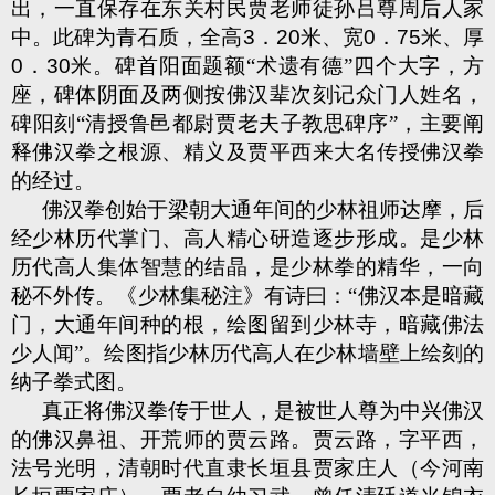
出，一直保存在东关村民贾老师徒孙吕尊周后人家
中。此碑为青石质，全高
3
．
20
米、宽
0
．
75
米、厚
0
．
30
米。碑首阳面题额“术遗有德”四个大字，方
座，碑体阴面及两侧按佛汉辈次刻记众门人姓名，
碑阳刻“清授鲁邑都尉贾老夫子教思碑序”，主要阐
释佛汉拳之根源、精义及贾平西来大名传授佛汉拳
的经过。
佛汉拳创始于梁朝大通年间的少林祖师达摩，后
经少林历代掌门、高人精心研造逐步形成。是少林
历代高人集体智慧的结晶，是少林拳的精华，一向
秘不外传。《少林集秘注》有诗曰：“佛汉本是暗藏
门，大通年间种的根，绘图留到少林寺，暗藏佛法
少人闻”。绘图指少林历代高人在少林墙壁上绘刻的
纳子拳式图。
真正将佛汉拳传于世人，是被世人尊为中兴佛汉
的佛汉鼻祖、开荒师的贾云路。贾云路，字平西，
法号光明，清朝时代直隶长垣县贾家庄人（今河南