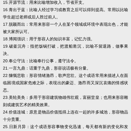
15.开源节流：用来比喻增加收入，节省开支。
16.青出于蓝：比喻人经过学习或教育之后可以得到提高。常用以比喻
学生超过老师或后人胜过前人。
17.脱颖而出：常用来形容一个人在某个领域或环境中表现出色，才能
被大家所认可。
18.博闻强识：用于形容人的知识丰富，记忆力强。
19.破釜沉舟：指把饭锅打破，把渡船凿沉，比喻不留退路，做事果
决。
20.奉公守法：比喻奉行公事，遵守法令。
21.一言九鼎：话重于九鼎，形容说话极有分量。
22.慷慨悲歌：形容情绪激昂，歌声悲壮。这个成语常用来描述人在面
临困境或国家危难之际，表现出的豪迈、激昂而又深沉哀痛的情感状
态。
23.美轮美奂：多用于形容建筑物雄伟壮观，富丽堂皇；也用来形容雕
刻或建筑艺术的精美效果。
24.价值连城：原意是物品价值抵得上连在一起的许多城池，形容物品
十分贵重。
25.日新月异：这个成语形容事物变化迅速，每天都有新的变化和发