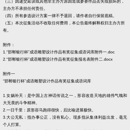
（三）因递交延误或其他非主办方原因造成参赛作品丢失或损坏的，
主办方不承担任何责任。
（四）所有参选设计方案一律不予退回，请作者自行保留底稿。
（五）本次征集活动不收取任何费用，本公告最终解释权归主办方所
有。
附件：
1.“邯郸银行杯”成语雕塑设计作品有奖征集成语词库
附件一.doc
2.“邯郸银行杯”成语雕塑设计作品有奖征集报名表
附件二.docx
附件一
“邯郸银行杯”成语雕塑设计作品有奖征集成语词库
1.女娲补天：是中国上古神话传说之一，形容改造天地的雄伟气魄和
大无畏的斗争精神。
2.一日千里：原形容马跑得很快，后比喻进展极快。
3.大公无私：指办事公正，没有私心。现多指从集体利益出发，毫无
个人打算。