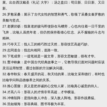
展。出自西汉戴圣《礼记 大学》：汤之盘曰：苟日新、日日新、又日
新。
26.罗敷采桑：展示了古代女性的智慧和勇气，歌颂了采桑女秦罗敷的
美貌与坚贞。
27.老骥伏枥：指衰老的骏马即使卧在马槽旁，心也向往着一日千里的
飞奔，比喻人虽然年老，但仍然保持着雄心壮志、从不服输的斗志与
精神。
28.巧夺天工：指人工的精巧胜过天然，形容技艺高超巧妙。
29.志同道合：指志向相同，道路一致。
30.下笔成章：一提笔就是一篇文章，形容文思敏捷，很有才华。
31.曹冲称象：是中国古代经典故事之一，它教导我们面对问题时应该
灵活运用智慧，通过创新的方法解决问题。
32.春华秋实：春天盛开的花，秋天结的果，比喻文采和德行，有时也
比喻学问和品德修养之间的关系。
33.推心置腹：原义是把赤诚的心交给人家，比喻真心诚意的待人。
34.才高八斗：形容人的才情非常高超，才华横溢。
35.冲锋陷阵：是指向敌人冲击，深入敌人阵地。形容作战勇猛。
36.浩如烟海：形容典籍、图书等极为丰富。