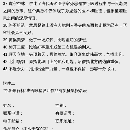
37.虎守杏林：讲述了唐代著名医学家‌孙思邈在行医过程中与一只老虎
之间的故事。‌这个典故不仅体现了孙思邈的医术和医德，也象征着医
患之间的深厚情谊。
38.路不拾遗：意思是路上没有人把别人丢失的东西捡走据为己有，形
容社会风气良好。
39.黄粱美梦：做了一场好梦。比喻虚幻的梦想。
40.梅开二度：比喻好事重来或第二次机遇的到来。
41.顶天立地：头顶着天，脚踏着地。形容形象雄伟高大，气概非凡。
42.北门锁钥：原指北城门上的锁和钥匙，后借指北方的边防重镇。
43.不遗余力：指用出全部力量，一点也不保留，形容十分尽力。
附件二
“邯郸银行杯”成语雕塑设计作品有奖征集报名表
姓名：
性别：
联系电话：
身份证号：
电子邮箱：
联系地址：
作品简介（不少于500字）：