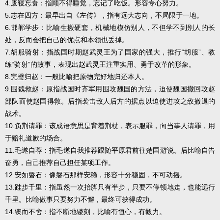
4.废寝忘食：指顾不得睡觉，忘记了吃饭。形容专心努力。
5.志在四方：最早出自《左传》，指有远大志向，不局限于一地。
6.邯郸学步：比喻生搬硬套，机械地模仿别人，不但学不到别人的长
处，反而会把自己的优点和本领也丢掉。
7.胡服骑射：指战国时期赵武灵王为了国家的强大，推行“胡服”、教
练“骑射”的故事，表现出赵武灵王注重实用、勇于改革的形象。
8.完璧归赵：一般比喻把原物完好地归还本人。
9.围魏救赵：原指战国时齐军用围攻魏国的方法，迫使魏国撤回攻赵
部队而使赵国得救。后指袭击敌人后方的据点以迫使进攻之敌撤退的
战术。
10.负荆请罪：该成语意思是背着荆杖，表示服罪，向当事人请罪，用
于赔礼道歉的场合。
11.毛遂自荐：指毛遂自我推荐跟随平原君前往楚国游说。后比喻自告
奋勇，自己推荐自己担任某项工作。
12.安如磐石：像磐石那样安稳，形容十分稳固，不可动摇。
13.跬步千里：指虽然一次抬脚只有半步，只要不停顿地走，也能远行
千里。比喻做事只要努力不懈，最终可获得成功。
14.锲而不舍：指不断地镂刻，比喻有恒心，有毅力。