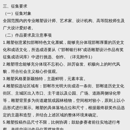
三、征集要求
（一）征集对象
全国范围内的专业雕塑设计师、艺术家、设计机构、高等院校师生及
广大设计爱好者。
（二）作品要求及注意事项
1.雕塑创意紧扣邯郸特色文化禀赋，能够充分体现邯郸厚重的历史文
化和成语文化，所选成语要从《“邯郸银行杯”成语雕塑设计作品有奖
征集成语词库》中进行挑选、创作。（详见附件1）
2.雕塑理念能够充分体现不忘初心、踔厉奋发、积极向上的时代风
貌，符合社会主义核心价值观。
3.雕塑风格要新颖独特，主题鲜明，元素丰富。
4.雕塑拟选址区域有：邯郸市光明大街成语一条街、邯郸道历史文化
街区、主城区出入市口、主干道以及公园、广场、道路两侧绿化带
等，雕塑背景多为街道建筑或园林植物，空间相对较小，原则上以小
品形式进行展示。雕塑的具体落地点位和尺寸，根据最终获奖作品选
定的主题和造型，并结合上述区域的整体环境来确定。
5.雕塑投稿作品尺寸不限，比例协调；鼓励参赛者前往实地进行考
察，并提交设计作品位置摆放意向。