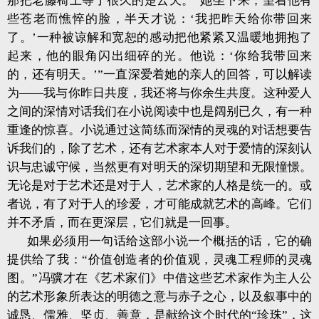
那把老藤椅上等了很久的楚云天。“她坐下来，望着他有
些苍老而憔悴的脸，半天才说：‘我把昨天给你带回来
了。’一种被谅解和宽恕的感动把他紧紧又温暖地拥抱了
起来，他的眼角闪出细碎的光。他说：‘你给我带回来
的，还有明天。’”一直深爱着她的亲人的回答，可以解读
为——我与你昨日共度，我还将与你余生共度。这种爱人
之间的深情对话我们在小说阅读中也是阔别已久，有一种
重逢的惊喜。小说通过这简练而深情的灵魂的对话想要告
诉我们的，除了艺术，还有艺术家本人对于爱情的深刻认
识与忠诚守候，当然更有对明天的深切期望和无限憧憬。
无论是对于艺术还是对于人，艺术家的人格是统一的。或
者说，有了对于人的珍爱，才可能成就艺术的高峰。它们
并不矛盾，而在更深层，它们就是一回事。
如果必须用一句话给这部小说一个概括的话，它的确
提供给了我：“价值创造者的价值观，灵魂工程师的灵魂
图。”冯骥才在《艺术家们》中借这些艺术家作为主人公
的艺术形象所表达的明德之意与赤子之心，以及叙事中的
诚恳、儒雅、坚贞、善意，是献给这个时代的“珍珠”，这