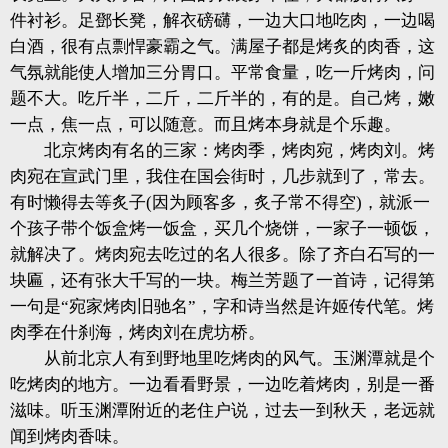
件衬衫。足鄧长凳，解衣磅礴，一边大口地吃肉，一边喝
白酒，很有点剽悍豪霸之气。满屋子都是烤炙的肉香，这
气氛就能使人增加三分胃口。平常食量，吃一斤烤肉，问
题不大。吃斤半，二斤，二斤半的，有的是。自己烤，嫩
一点，焦一点，可以随意。而且烤本身就是个乐趣。
北京烤肉有名的三家：烤肉季，烤肉宛，烤肉刘。烤
肉宛在宣武门里，我住在国会街时，几步就到了，常去。
有时懒得去等炙子(因为顾客多，炙子常不得空)，就派一
个孩子带个饭盒烤一饭盒，买几个烧饼，一家子一顿饭，
就解决了。烤肉宛去吃过的名人很多。除了齐白石写的一
块匾，还有张大千写的一块。梅兰芳题了一首诗，记得第
一句是“宛家烤肉旧驰名”，字和诗当然是许姬传代笔。烤
肉季在什刹海，烤肉刘在虎坊桥。
从前北京人有到野地里吃烤肉的风气。玉渊潭就是个
吃烤肉的地方。一边看看野景，一边吃着烤肉，别是一番
滋味。听玉渊潭附近的老住户说，过去一到秋天，老远就
闻到烤肉香味。