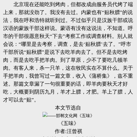
北京现在还能吃到烤肉，但都改成由服务员代烤了端
上来，那就没劲了。我没有去过。内蒙也有“贴秋膘”的说
法，我在呼和浩特就听到过。不过似乎只是汉族干部或说
汉语的蒙族干部这样说。蒙语有没有这说法，不知道。呼
市的干部很愿意秋天“下去”考察工作或调查材料。别人就
会说：“哪里是去考察，调查，是去‘贴秋膘’去了。”呼市
干部所说“贴秋膘”是说下去吃羊肉去了。但不是去吃烤
肉，而是去吃手把羊肉。到了草原，少不了要吃几顿羊
肉。有客人来，杀一只羊，这在牧民实在不算什么。关于
手把羊肉，我曾写过一篇文章，收入《蒲桥集》，兹不重
述。那篇文章漏了一句很重要的话，即羊肉要秋天才好
吃，大概要到阴历九月，羊才上膘，才肥。羊上了膘，人
才可以去“贴”。
本文节选自
《五味》
作者:汪曾祺