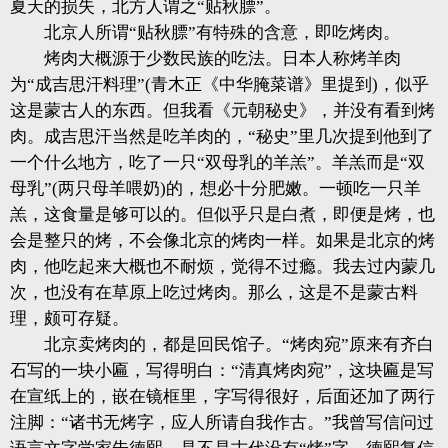
夏天的损失，北方人谓之“贴秋膘”。
北京人所谓“贴秋膘”有特殊的含意，即吃烤肉。
烤肉大概源于少数民族的吃法。日本人称烤羊肉
为“成吉思汗料理”(青木正《中华腌菜谱》里提到)，似乎
这是蒙古人的东西。但我看《元朝秘史》，并没有看到烤
肉。成吉思汗当然是吃羊肉的，“秘史”里几次提到他到了
一个什么地方，吃了一只“双母乳的羊羔”。羊羔而是“双
母乳”(两只母羊喂奶)的，想必十分肥嫩。一顿吃一只羊
羔，这食量是够可以的。但似乎只是白煮，即便是烤，也
会是整只的烤，不会像北京的烤肉一样。如果是北京的烤
肉，他吃起来大概也不耐烦，觉得不过瘾。我去过内蒙几
次，也没有在草原上吃过烤肉。那么，这是不是蒙古料
理，颇可存疑。
北京卖烤肉的，都是回民馆子。“烤肉宛”原来有齐白
石写的一块小匾，写得明白：“清真烤肉宛”，这块匾是写
在宣纸上的，嵌在镜框里，字写得很好，后面还加了两行
注脚：“诸书无烤字，应人所请自我作古。”我曾写信问过