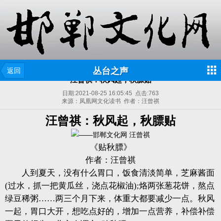
丛台之声
返回
汪曾祺：秋风起，秋膘贴
日期:
2021-08-25 16:05:45
点击:
763
来源：凤凰网文化读书 作者：汪曾祺
汪曾祺：秋风起，秋膘贴
《贴秋膘》
作者：汪曾祺
人到夏天，没有什么胃口，饭食清淡简单，芝麻酱面
(过水，抓一把黄瓜丝，浇点花椒油);烙两张葱花饼，熬点
绿豆稀粥……两三个月下来，体重大都要减少一点。秋风
一起，胃口大开，想吃点好的，增加一点营养，补偿补偿