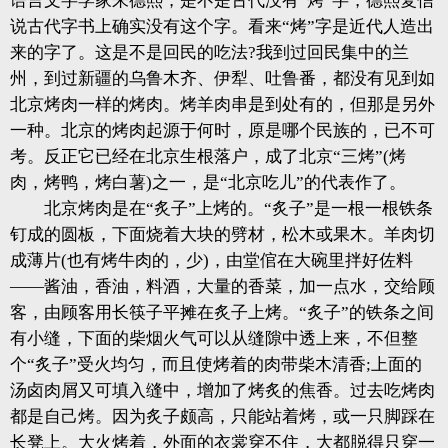
语言文字学家朱德熙，是不是古代没有“烤”字，德熙复信
说古代字书上确实没有这个字。看来“烤”字是近代人造出
来的字了。这是不是回民的吃法?我到过回民集中的兰
州，到过新疆的乌鲁木齐、伊犁、吐鲁番，都没有见到如
北京烤肉一样的烤肉。烤羊肉串是到处有的，但那是另外
一种。北京的烤肉起源于何时，原是哪个民族的，已不可
考。反正它已经在北京生根落户，成了北京“三烤”(烤
肉，烤鸭，烤白薯)之一，是“北京吃儿”的代表作了。
北京烤肉是在“炙子”上烤的。“炙子”是一根一根铁条
钉成的圆板，下面烧着大块的劈材，松木或果木。羊肉切
成薄片(也有烤牛肉的，少)，由堂倌在大碗里拌好佐料
——酱油，香油，料酒，大量的香菜，加一点水，交给顾
客，由顾客用长筷子平摊在炙子上烤。“炙子”的铁条之间
有小缝，下面的柴烟火气可以从缝隙中透上来，不但整
个“炙子”受火均匀，而且使烤着的肉带柴木清香;上面的
汤卤肉屑又可填入缝中，增加了烤炙的焦香。过去吃烤肉
都是自己烤。因为炙子颇高，只能站着烤，或一只脚踩在
长凳上。大火烤着，外面的衣裳穿不住，大都脱得只穿一