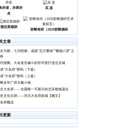
诙亦谐，亦师亦
买 卖
友
酒后英雄胆
邯郸有经（2026邯郸酒经
关文章
次为都，七为陪都，成就“北方重镇”“畿辅八府”之
殊
代馆陶、大名发生械斗的官司曾打进北京城
读“大名府”密码（下篇）
读“大名府”密码（上篇）
郸永年广府太极小镇
京大名府——全国唯一可展示的北宋都城遗址
史文化古跡——河北大名府故城【圖文】
名府概况
目更新