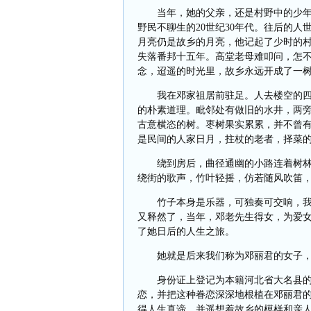
当年，她的父亲，还是村野中的少
野民不聊生的
20
世纪
30
年代。往后的人
月亮仍是故乡的月亮，他记起了少时的村
失落番邦十五年。高堂老母难叩问，怎不
念，迢遥的时光里，故乡永远开成了一
我在邓家祖居前驻足。人去楼空的
的朴素道理。毗邻处有做旧的水井，两
古意横恣的树。枣树果实累累，并不曾
是民间的人家日月，拄杖的老者，择菜
绕到房后，曲径通幽的小路连着树
绕街的歌声，竹叶轻摇，仿若随风吹笛
竹子本身是乐器，可独奏可交响，
又释然了，当年，邓老先生得女，为爱
了她日后的人生之旅。
她就是后来我们称为邓丽君的女子
身份证上登记为本籍河北省大名县
恋，并把这种眷恋深深地根植在邓丽君
得人生真谛，并遥想着故乡的模样和亲