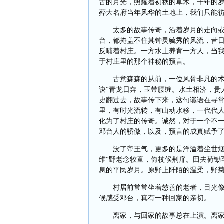
古的月光，照耀着初秋的草木，千年的
葬大名府当年风华的土地上，我们只能
太多的故事传奇，沿着岁月的走向
台，都掩盖不住其钟灵毓秀的风流，昔
反哺着村庄。一方水土养育一方人，当
于村庄里的那个神秘的预言。
古意森森的从前，一位风骨非凡的
诀“青龙日奔，玉带腰缠。水土相济，贵
史翻过去，故事传下来，这句谶语在寻
里，有时光流转，有山动水移，一代代
化为了村庄的传奇。诚然，对于一个不
邓台人的骄傲，以及，预言的成真赋予
没了帝王气，更多的是洋溢着尘世
维“野老念牧童，倚杖候荆扉。田夫荷锄
息的平民岁月。原野上阡陌的温柔，野
村居前常常坐着慈善的老者，目光
候感受邓台，真有一种回家的亲切。
离家，与回家的故事总在上演。离