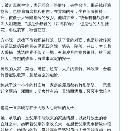
年，被迫离家舍业，离开邓台一路辗转，去往台湾。那是饿殍遍
世悠长，也曾遍布磨损和创伤，在异域的夜，坐在旧藤摇椅上，
庄，依偎于大宋陪都旁的故乡。他唱京戏，“统领貔貅战沙滩，
叫人泪涟涟。”那是余叔岩的《四郎探母》，也是他的人生挂
树花，冬也凌寒，秋也苍苍。
四方小院，房檐下吊着织锦灯笼，泛了黄的对联，也是耕读传家
旁皆是沉默稳妥的青砖黒瓦四合院，墙头、院落、巷口，生长着
有人采摘，熟透的枣子落了一地，有着岁月的意兴阑珊。树下就
的妇人，奔跑的孩童，有世事沉淀的安平。
林掩映的人家，菜地、篱笆，还有，大片的青竹。风吹来，合着
，竹音配以歌声，竟是这么的融洽。
我惊诧于这个小小的村庄每一家房前屋后都有竹影婆娑。一思量
女起名丽筠，邓丽筠，坚贞竹有筠，又清丽洒脱，冥冥中竟暗合
，也是一直温暖存在于无数人心房里的女子。
的她，承载的，是父亲不能泯灭的家族情感，以及对故土的眷
的血脉之中。她听着父亲的京戏长大，在感受父亲思乡情浓中悟
人的情长。她唱出的歌，风波湍急里逐渐显出人世间的真相，她