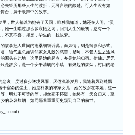
不必去经历那些人生的波折，无可言说的酸楚。可人生没有如
于舞台，属于歌声中的故事。
梦里，世人都以为她去了天国，唯独我知道，她还在人间。”灵
落，她一生唱过那么多哀艳之词，回到人生的最初，总有一个
扰，不悲不喜，却是，毕生的一枕故梦。
了的故事把人世间的沧桑细细诉说，而风情，则是留影和形式。
丽君，语气里总如讲邻家女儿般的慈善，是呵，不管人生之途风
神的源头在此地，这里是她的起点，亦是她的归宿。仿佛走尽无
来只是故乡，是一个安平清朗的小镇，有燃起的炊烟，村口的老
的悲哀，度过多少逆境风雨，厌倦流浪岁月，我随着风到处飘
落于宿命的尘土，她是朴素的邓家女儿，她的故乡在等她，这一
的等，明知不可等的等，却丝毫不怀疑，她终有一天会归来，至
故乡的袅袅炊烟，如同隔着重重历史窥到自己的前世。
y_maomi）