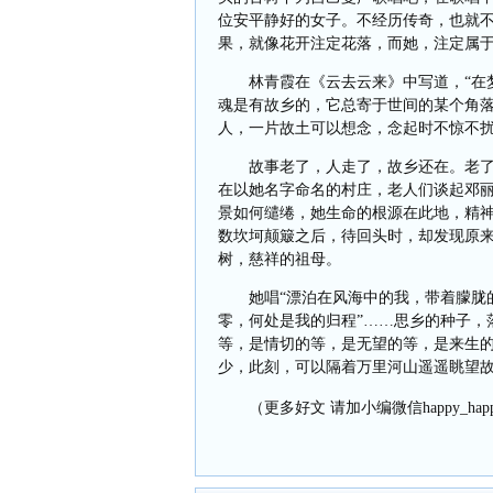
位安平静好的女子。不经历传奇，也就
果，就像花开注定花落，而她，注定属
林青霞在《云去云来》中写道，“在
魂是有故乡的，它总寄于世间的某个角
人，一片故土可以想念，念起时不惊不
故事老了，人走了，故乡还在。老
在以她名字命名的村庄，老人们谈起邓
景如何缱绻，她生命的根源在此地，精
数坎坷颠簸之后，待回头时，却发现原
树，慈祥的祖母。
她唱“漂泊在风海中的我，带着朦胧
零，何处是我的归程”……思乡的种子，
等，是情切的等，是无望的等，是来生
少，此刻，可以隔着万里河山遥遥眺望
（更多好文 请加小编微信happy_happ