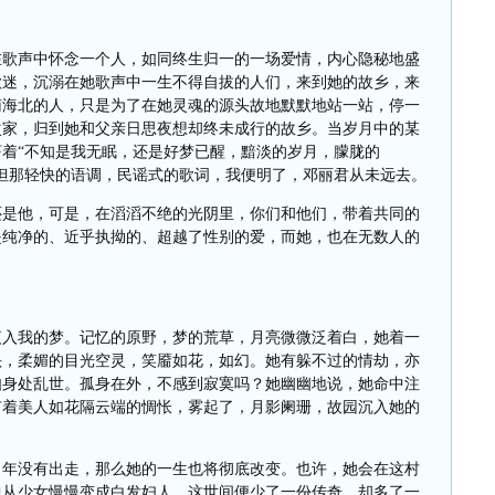
在歌声中怀念一个人，如同终生归一的一场爱情，内心隐秘地盛
歌迷，沉溺在她歌声中一生不得自拔的人们，来到她的故乡，来
南海北的人，只是为了在她灵魂的源头故地默默地站一站，停一
次家，归到她和父亲日思夜想却终未成行的故乡。当岁月中的某
着“不知是我无眠，还是好梦已醒，黯淡的岁月，朦胧的
但那轻快的语调，民谣式的歌词，我便明了，邓丽君从未远去。
还是他，可是，在滔滔不绝的光阴里，你们和他们，带着共同的
是纯净的、近乎执拗的、超越了性别的爱，而她，也在无数人的
夜入我的梦。记忆的原野，梦的荒草，月亮微微泛着白，她着一
头，柔媚的目光空灵，笑靥如花，如幻。她有躲不过的情劫，亦
如身处乱世。孤身在外，不感到寂寞吗？她幽幽地说，她命中注
有着美人如花隔云端的惆怅，雾起了，月影阑珊，故园沉入她的
当年没有出走，那么她的一生也将彻底改变。也许，她会在这村
中从少女慢慢变成白发妇人，这世间便少了一份传奇，却多了一