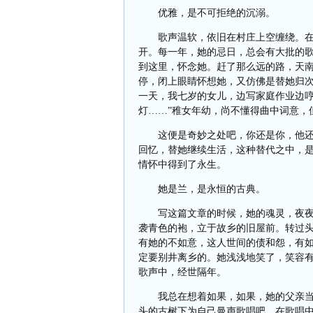
优雅，是不可拒绝的沉溺。
歌声温软，依旧在村庄上空缠绕。
开。每一年，她的忌日，总会有大批的
到这里，怀念她。赶了那么远的路，天
停，闭上眼睛怀想她，又仿佛是替她归
一天，我七岁的女儿，边写家庭作业边哼
灯……”稚女年幼，尚不懂得曲中词意，
这便是奇妙之处吧，你还是你，他
回忆，替她继续生活，这种替代之中，
情怀中得到了永生。
她是兰，是永恒的古典。
写这篇文章的时候，她的魂灵，夜
袭青色的袍，立于故乡的旧屋前。转过
有她的不如意，这人世间的债和怨，有
定要别井离乡的。她浅浅地笑了，笑容
歌声中，经世隔年。
我总在想着如果，如果，她的父亲
头的古树下为自己曼声歌唱吧，在歌唱