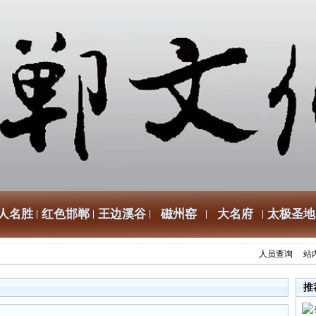
人名胜
红色邯郸
王边溪谷
磁州窑
大名府
太极圣地
人员查询
站
推