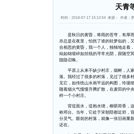
天青
时间：2018-07-17 15:13:54 来源： 作者
是秋日的黄昏，将雨的苍穹，有厚
亦总是在夜里，怕扰了谁的轻梦似的，
合相思的黄昏，我一个人，独独地走着
灿如锦缎碎如丝线的寻常光阴，跟随空
隐隐召唤。
平原上从来不缺少村庄，烟树，人
落。我经过了很多的村落，见过了很多
见它，如传统山水画平远的构图，玲珑
随着烟火气慢慢升腾扩散，在麦田的中
样一个小村庄。
背堤面水，堤抱水绕，柳荫荷香，这
称邓台。当年，它处于宋朝陪都近郊，
分灵气。眼前的村落，就像一张旧画重
还在。