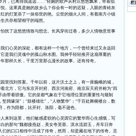
岁月，已离得我遥远……”轻婉的歌声从村庄悠悠飘来，带着似
栏
不悦。这果真是她的故乡么？你会有一时的迟疑，入眼的青砖灰
暖红的灯笼添了一抹俗世的艳。尘世的烟火人间，有着南方小镇
共生共存相望相守的端然。
，怕扰了这悠悠情致与想念。长风穿街过巷，多少人情物意世事
在我们心灵的深处，都有这样一个地方，一个曾经来过又永远回
，它是我们灵魂中的孤山秋水图。我伸手轻轻推开这扇厚重的
千年那样久长，千里万里那么漫长的故事。还有传奇。
荒园里找到答案。千年以前，这片沃土之上，有一座巍峨的城，
着北方，它与东京开封府、西京河南府、南京应天府并称为“四
不由带着骄傲。它的皇都气象在于它地理位置的重要性与规制
堑阔壕深”；“鼓楼雄壮”，“人物繁华”；“千百处舞榭楼台，数
府，作为陪都，比开封、洛阳，毫不逊色。
诗人来到这里，他们敏感柔软的心灵因它的繁华而心生感慨，写
白的那句“魏都接燕赵，美女夸芙蓉。淇水流碧玉，舟车日奔
人们的口口相传中活成了传奇，然而，却是藏在地下的传奇。亘