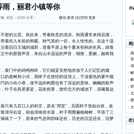
等雨，丽君小镇等你
亦
：罗楠 浏览：
1030
分享：
微信
新浪
QQ空间
更多
而不密的云层。风吹来，带着秋意的清凉。秋雨通常来得迟缓，
又带着些入冬前的和暖。秋气里的一切，令人怅怅的。在这个适
相
，沿着旧日王城的城郭，迎着平原上每个夏末初秋的长风，踏着
两
冥之中的那股声音，来自山水迢远的声音，细致，委婉，她将我
首
清
家，柴门中的鸡鸣狗吠，它们稳妥安然地存放于人们记忆的墟
解
村口的老树和小河，我终于在曾经的堤坝上，于淡紫色的雾中窥
解
细巧的小街小巷，使平远的构图也有了深远的意味。幽幽的歌声
邯
央，叶子在风里婆娑，花依然香，曾经北方的城池下，深藏着这
北
歷
座只有几百口人的村庄，原名“邓堂”，后因村子形如台状，改
大
背靠漳河右堤，前临漳南排水渠，村子周围遍植柳树，平添了三
新揭裱了一下，原来的气息和韵味还在，历史的沉淀还在，旧梦
栏