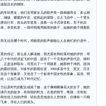
山道阻且长的惆怅。
驰的年轻男女，他们在邓家女儿的歌声里一路颠簸而去，多么相
村、城镇，暖暖的午后，或风起的晨昏，尘土飞动中，一个烫头
久牌自行车，前头的车筐里，放着一台卡式录音机，车子的后
归来，录音机里，一路吟唱着邓丽君的曲子，姑娘的裙子绕着歌
，而无论在哪个时代，邓丽君的歌声都能让人在匆忙的行进中，
丽君的传记，那么多人解读她，我尤喜欢韩松落对她的评价：邓
七八十年代经济起飞的中国，提供了一个完美的声音代言。彼时
美，正是这种取向，培育出了一个邓丽君，她那种干净的、甜润
代的最好回应。
30
多年的歌唱生涯，
3000
多首中文、英文、日文
而在这个形象里，又包含了一个标准中国女性的形象，温润、明
于此：让自己成为了时代记忆。
努力以及时代的配合成就了她，这个像蝴蝶像花火的女子，她的
洒满月光的故乡，有前朝的时光，古老的情节，唯独，没有怨
绵和丝丝入扣的抒情，轻轻意意地道出人世情长，仿佛有一只蝴
翩飞来，停在人们的肩头。