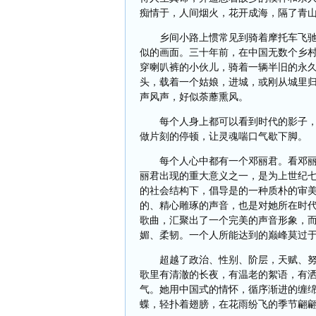
痴情于，人间烟火，花开成海，隔了青
乡间小路上惯常见到骑着摩托车飞
似的画面。三十年前，在中国无数个乡
穿喇叭裤的小伙儿，骑着一辆半旧的永
头，载着一个姑娘，进城，或刚从城里
声风声，好似荼蘼熏风。
每个人身上都可以看到时代的影子
做片刻的停顿，让灵魂喘口气歇下脚。
每个人心中都有一个邓丽君。看邓
丽君出现的重大意义之一，是为上世纪
的社会结构下，倡导是的一种质朴的审
的、精心雕琢的声音，也是对她所在时
歌曲，汇聚出了一个完美的声音形象，
媚、柔韧。一个人所能达到的巅峰莫过
超越了政治、性别、阶层，天赋、
歌里有清澈的长夜，有温老的絮语，有
气。她用中国式的情怀，循序渐进的缠
蝶，轻扑着翅膀，在花雨纷飞的季节翩