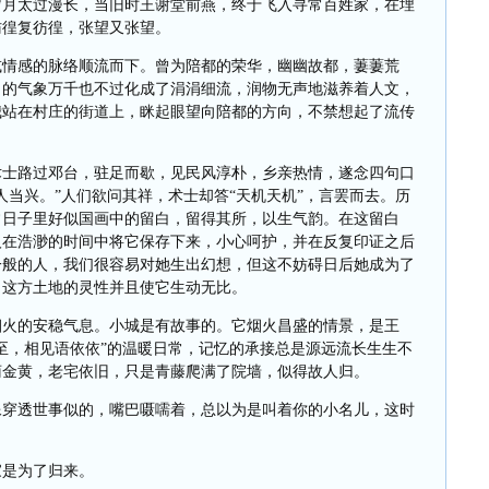
岁月太过漫长，当旧时王谢堂前燕，终于飞入寻常百姓家，在埋
彷徨复彷徨，张望又张望。
或情感的脉络顺流而下。曾为陪都的荣华，幽幽故都，萋萋荒
日的气象万千也不过化成了涓涓细流，润物无声地滋养着人文，
我站在村庄的街道上，眯起眼望向陪都的方向，不禁想起了流传
术士路过邓台，驻足而歇，见民风淳朴，乡亲热情，遂念四句口
人当兴。”人们欲问其祥，术士却答“天机天机”，言罢而去。历
常日子里好似国画中的留白，留得其所，以生气韵。在这留白
人在浩渺的时间中将它保存下来，小心呵护，并在反复印证之后
一般的人，我们很容易对她生出幻想，但这不妨碍日后她成为了
了这方土地的灵性并且使它生动无比。
烟火的安稳气息。小城是有故事的。它烟火昌盛的情景，是王
至，相见语依依”的温暖日常，记忆的承接总是源远流长生生不
菊金黄，老宅依旧，只是青藤爬满了院墙，似得故人归。
像穿透世事似的，嘴巴嗫嚅着，总以为是叫着你的小名儿，这时
家是为了归来。