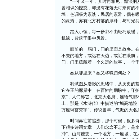
“一年又一年，几时再相见，黯淡的
曾相识的惶惑，却没有花落无可奈何的
墙，色调极为素淡，民居的素雅，偶有
的灵秀，亦有北方村落的厚朴，与时光
踏入小镇，每一步都不由轻巧放缓
机缘，皆落于眼中风景。
面前的一扇门，门的里面是故乡。
不去的地方，或远在天边，或近在眼前
门，门里蕴藏着一个久远的故事，一个
她从哪里来？她又将魂归何处？
我试图从浩渺的思绪中，从历史的
它在王的愿景中，在百姓的期盼中，守护
京”，人们称它，北京大名府，连语气都
上，那是《水浒传》中描述的“城高地险，
万座琳宫梵宇”。传说当年，气派的大名
时间再往前追溯，那个时候，很多
下很多诗词文章，人们念念不忘的，是李
冲”。山河嬗变，一个地方，一座城，在