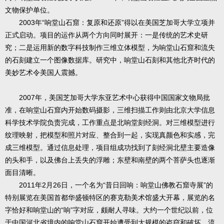
文物保护单位。
2003年“响堂山石窟：复原和还原”得以在美国芝加哥大学立项并
正式启动。项目的运作从两个方向同时展开：一是传统的艺术史研
究；二是运用新的数字科技制作三维立体模型，为响堂山石窟和流失
的石刻建立一个图像数据库。研究中，响堂山石刻和其他北齐时代的
美妙艺术令美国人震撼。
2007年，美国芝加哥大学东亚艺术中心获得中国国家文物局批
准，在响堂山石窟内开始数码摄影，三维扫描工作则由北京大学信息
科学技术学院负责完成，工作重点是北响堂刻经洞。对三维模型进行
纹理映射，把模型和照片对应、整合到一起，实现真颜色和实感，完
成三维模型。通过信息处理，项目组成功找到了刻经洞北壁主要造像
的头和手，以及佛台上丢失的浮雕；东壁和南壁的两个菩萨头也逐渐
面目清晰。
2011年2月26日，一个名为“昔日回响：响堂山佛教石窟寺展”的
特别展览在美国首都华盛顿特区的赛克勒美术馆盛大开幕，展览的名
字恰好和响堂山的“响”字对应，颇耐人寻味。大约一个世纪以前，位
于中国河北省境内的响堂山石窟开始遭受到大规模的盗窃和破坏。流