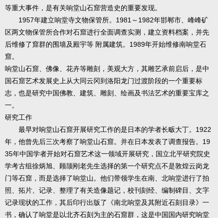
等重大事件，是有关响堂山石窟营造史的重要发现。
1957年建立响堂寺文物保管所。1981～1982年邯郸市、峰峰矿
区两文物保管所合作对石窟进行全面调查实测，建立资料档案，并先
后维修了窟群的围墙及殿宇等 附属建筑。1989年开始维修南响堂石
窟。
响堂山石窟、佛像、花卉等雕刻，美观大方，其雕艺承前启后，是中
国石窟艺术发展史上从大同云冈到洛阳龙门过渡阶段的一个重要标
志，也是研究中国佛教、建筑、雕刻、绘画及书法艺术的重要宝库之
一。
研究工作
最早对响堂山石窟开展研究工作的是日本的学者长畈大丁。1922
年，他曾先后三次考察了响堂山石窟。并在日本发表了调查报告。19
35年中国学者开始对石窟艺术这一领域开展研究，国立北平研究院史
学考古组徐炳旭、顾颉刚老先生选择的第一个研究点不是敦煌云岗龙
门等石窟，而是选择了响堂山。他们带领学生在南、北响堂进行了拍
照、拓片、记录、整理了有关造像题记，校刊刻经、编制碑目、文字
记录现状的工作，其后印行出版了《南北响堂及其附近石刻目录》一
书，确认了响堂是以北齐石刻为主的石窟群，这是中国国内研究响堂