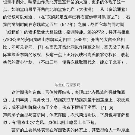
也毫不例外。响堂山作为北齐皇室开凿的大窟，更多的体现了这一
点。如响堂山最早开凿的北响堂第九窟（大佛洞），从《资治通鉴》
的记载可以知道，（在“东魏武定五年已有石窟佛寺可供‘塞之’”），石
窟的凿刻时间在东魏武定五年（547年）之前，然而它却与同时期
（或稍前）的诸多造像大相径廷，格调异趣。远的不说，将其与相距
仅90公里的安阳岚峰山东魏武定四年（548年）开凿的大留圣窟相
比，即可见异同。 [7] 在高氏开凿北洞以作陵藏之时，高氏父子则实
际掌握着东魏的政权。从这一点上正好反映出高氏欲篡夺权位，改朝
换代的野心计划。（不出三年，便将东魏取而代之，建立了北齐）。
响堂山石窟景观
这时期佛的造像，形体敦厚结实，表现出北齐民族的强健和豪
迈，面稍丰满，高鼻长目。结跏趺或半结跏趺坐于园莲座上，衣纹疏
宕，成不规则阶梯状布于全身，佛衣下摆铺于座面。 [4] [6]
声闻弟子面型与菩萨同，体态浑圆，衣式简洁明快，下身也与菩萨相
似，有“曹衣出水”之风。身体比例上略显上长下短。
菩萨的主要风格表现在浑圆敦实的体态上，其造型给人一种厚重