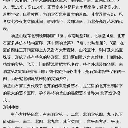
和两个无名洞。其中大佛洞规模最大，装饰最华丽。窟内进深13.3
米，宽13米，高11.4米。正面龛本尊是释迦牟尼坐像，通座高5米，
造型匀称，庄重敦厚，为响堂石窟中最大的造像。其背浮雕火焰、忍
冬纹七条火龙穿插其间，雕刻精巧，装饰华丽，为北齐高超艺术的代
表。
响堂山现存北朝晚期洞窟11座，即南响堂7座，北响堂 4座。北齐
石窟多具仿木结构窟廊，其中南响堂第3、7窟，北响堂第2、3窟，在
窟前四柱三开间窟廊上方又凿有大型覆钵、山花蕉叶、刹杆及火焰宝
珠等，形成了很有特色的塔形窟。窟门两侧雕八角束莲柱，门额饰以
精致的宝塔、飞天，门侧壁浅雕肥大忍冬纹，整个外观装饰华丽。南
响堂第2窟窟廊檐额上雕五铺作双抄偷心造斗，是石窟建筑中仅有的一
例，为研究北朝建筑难得的实物资料。
响堂山石窟主要代表了北齐的佛教造像艺术，是短暂的北齐王朝留下
的最大的艺术宝库。学术界将响堂山的雕塑艺术誉称为“北齐造像模
式”。
形制种类
中心方柱塔庙窟：有南响堂第一、二窟，北响堂第四、九（以下
简称南一、南二、北四、北九窟，其它类同），窟平面方形、平顶，