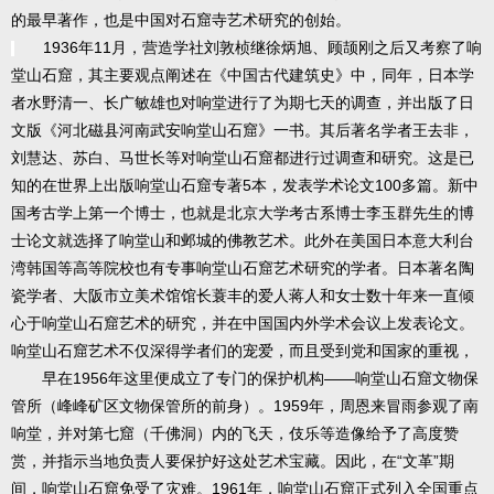
的最早著作，也是中国对石窟寺艺术研究的创始。
1936年11月，营造学社刘敦桢继徐炳旭、顾颉刚之后又考察了响
堂山石窟，其主要观点阐述在《中国古代建筑史》中，同年，日本学
者水野清一、长广敏雄也对响堂进行了为期七天的调查，并出版了日
文版《河北磁县河南武安响堂山石窟》一书。其后著名学者王去非，
刘慧达、苏白、马世长等对响堂山石窟都进行过调查和研究。这是已
知的在世界上出版响堂山石窟专著5本，发表学术论文100多篇。新中
国考古学上第一个博士，也就是北京大学考古系博士李玉群先生的博
士论文就选择了响堂山和邺城的佛教艺术。此外在美国日本意大利台
湾韩国等高等院校也有专事响堂山石窟艺术研究的学者。日本著名陶
瓷学者、大阪市立美术馆馆长蓑丰的爱人蒋人和女士数十年来一直倾
心于响堂山石窟艺术的研究，并在中国国内外学术会议上发表论文。
响堂山石窟艺术不仅深得学者们的宠爱，而且受到党和国家的重视，
早在1956年这里便成立了专门的保护机构——响堂山石窟文物保
管所（峰峰矿区文物保管所的前身）。1959年，周恩来冒雨参观了南
响堂，并对第七窟（千佛洞）内的飞天，伎乐等造像给予了高度赞
赏，并指示当地负责人要保护好这处艺术宝藏。因此，在“文革”期
间，响堂山石窟免受了灾难。1961年，响堂山石窟正式列入全国重点