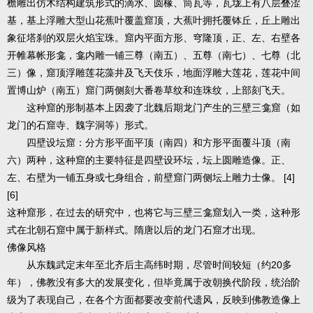
檐雕出仿木结构建筑形式的滴水、圆椽、筒瓦等，瓦垅上有八层叠涩
基，基上浮雕大型山花蕉叶覆盖窟顶，大蕉叶拥托覆钵丘，丘上雕出
象征塔刹的双层火焰宝珠。窟内平面方形、穹隆顶，正、左、右壁各
开帷幕帐形龛，龛内雕一铺三尊（南五）、五尊（南七）、七尊（北
三）像，窟顶浮雕莲花藻井及飞天伎乐，地面浮雕大莲花，莲花中间
置博山炉（南五）窟门两侧刻大番卷草纹和连珠纹，上部刻飞天。
这种窟的形制基本上因袭了北魏后期龙门产生的三壁三龛窟（如
龙门的石窟寺、魏字洞等）形式。
四壁设坛窟：分方形平面平顶（南四）和方形平面覆斗顶（南
六）两种，这种窟的主要特征是四壁设环坛，坛上圆雕造像。正、
左、右壁为一铺五身或七身组合，前壁窟门两侧坛上雕力士像。 [4]
[6]
这种窟形，在过去的研究中，也将它与三壁三龛窟划入一类，这种形
式在北朝石窟中属于新样式。隋唐以后的龙门石窟才出现。
佛像风格
从东魏武定末年至北齐后主高纬时期，尽管时间较短（约20多
年），佛教没有多大的发展变化，但毕竟属于改朝换代阶段，统治阶
级为了表现自己，在各个方面都要改变前代遗风，反映到佛教造像上