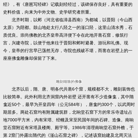
经》，有《唐邕写经碑》记载刻经经过，该碑保存良好，具有重要的
史料价值，向来为中外文物、史学研究者所重。
北齐时期，以邺（河北省临漳县西南）为都城，以晋阳（今山西
太原）为陪都。鼓山地处太行八陉之一的滏口陉，这里山清水秀，石
质优良。崇尚佛教的北齐皇帝高洋便下令在此地开凿石窟，修筑行
宫，兴建寺院，以便于他来往于晋阳和邺时避暑、游玩和礼佛。现
今，皇帝的行宫早已荡然无存，寺院也残破不堪，而凿在岩壁上的一
座座佛龛雕像却保留了下来。
雕刻细致的佛像
北齐以后，隋、唐、明各代共凿6个窟，规模都不大，雕刻装饰也
比较简单。此外利用北齐洞窟内外岩壁 还开凿有不少造像龛，其中隋
龛近50个，最早为开皇四年（公元584年），唐龛约300个，以武周时
期居多。两处石窟均有附属建筑群，北响堂石窟下方的常乐寺遗址占
地7000平方米，内有宋塔、经幢及宋至民国年间的石碑、造像。南响
堂石窟附近有宋塔及楼阁、殿宇等。1986年清理南响堂石窟外檐，于
第 2窟门外露出隋代的《滏山石窟之碑》，记述该窟始建及北周灭法