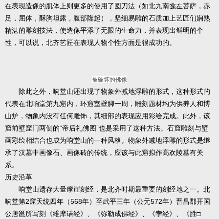
在表现造像的肌体上则更多的使用了圆刀法（如北九南龛左菩萨，赤
足，屈体，酥胸坦露，腹部隆起），坚细易雕的石质加上艺匠们娴熟
精湛的雕刻技法，使造像平添了无限的生命力，并表现出鲜明的个
性，可以说，北齐艺匠在表现人物个性方面是很成功的。
被破坏的佛像
除此之外，响堂山还出现了物象外减地浮雕的形式，这种形式的
代表在北响堂第九窟内，环窟室壁脚一周，雕刻题材均为供养人和博
山炉，物象内没有任何雕饰，其细部的表现应用彩绘完成。此外，该
窟前壁窟门两侧的“帝后礼佛图”也是采用了这种方法。石窟雕刻与壁
画彩绘相结合也成为响堂山的一种风格。物象外减地浮雕的形式是继
承了汉墓中画像石、画像砖的传统，应该与此窟拟作高欢陵墓有关
系。
历史沿革
响堂山遗存大量摩崖刻经，是北齐时期最重要的刻经地之一。北
响堂第2窟天统四年（568年）至武平三年（公元572年）晋昌郡开国
公唐邕所写刻《维摩诘经》、《弥勒成佛经》、《孛经》、《胜□