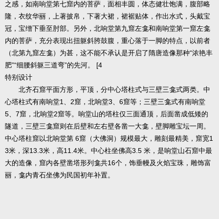
之感，如南响堂第七窟内的菩萨，面相丰圆，体态健壮饱满，腹部略
隆，衣纹华丽，上著披帛，下著大裙，裙裾贴体，作出水式，头戴宝
冠，宝缯下垂至肘部。另外，北响堂第九窟左龛和南响堂第一窟左龛
内的菩萨，充分表现出扭躯斜胯鼓腹，重心落于一脚的特点，以前者
（北第九窟左龛）为甚，这不能不承认是开启了隋唐造像那种“浓艳丰
肥”“细腰斜躯三道弯”的先河。 [4
特别设计
北齐石窟平面方形，平顶，分中心塔柱式与三壁三龛式两类。中
心塔柱式有南响堂1、2窟，北响堂3、6窟等；三壁三龛式有南响堂
5、7窟，北响堂2窟等。响堂山的塔柱仅三面通顶，后面凿成低矮的
隧道，三壁三龛窟则在后壁和左右壁各凿一大龛，壁脚雕宝坛一周。
中心塔柱窟以北响堂第 6窟（大佛洞）规模最大，雕刻最精美，窟宽1
3米，深13.3米，高11.4米。中心柱坐佛高3.5 米，是响堂山石窟中最
大的造像，窟内各壁凿塔形列龛共16个，饰垂幔及火焰宝珠，雕饰富
丽，龛内青石坐佛为民国初年补置。