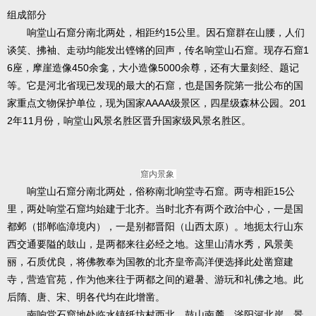
组成部分
响堂山石窟分南北两处，相距约15公里。因石窟群在山腰，人们
谈笑、拂袖、走动均能发出铿锵的回声，传名响堂山石窟。现存石窟1
6座，摩崖造像450余龛，大小造像5000余尊，还有大量刻经、题记
等。它是河北省现已发现的最大的石窟，也是国务院第一批公布的国
家重点文物保护单位，现为国家AAAA级景区，四星级森林公园。201
2年11月份，响堂山风景名胜区晋升国家级风景名胜区。
窟内景象
响堂山石窟分南北两处，俗称南北响堂寺石窟。两寺相距15公
里，两处响堂石窟均始建于北齐。当时北齐有两个政治中心，一是国
都邺（邯郸临漳境内），一是别都晋阳（山西太原）。地扼太行山东
西交通要隘的鼓山，是两都来往必经之地。这里山清水秀，风景美
丽，石质优良，将佛教奉为国教的北齐皇帝高洋便选择此处凿窟建
寺，营造官苑，作为他来往于两都之间的避暑、游玩和礼佛之地。此
后隋、唐、宋、明各代均在此增凿。
南响堂石窟地处临水镇纸坊村西北，鼓山南麓，滏阳河北岸。景