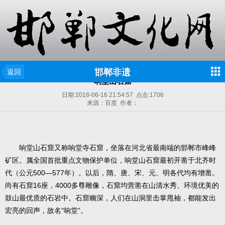
邯郸非遗
返回
响堂山石窟
日期:
2018-06-16 21:54:57
点击:
1706
来源：百度 作者：
响堂山石窟又称响堂寺石窟，坐落在河北省最南端的邯郸市峰峰
矿区。属全国首批重点文物保护单位，响堂山石窟最初开凿于北齐时
代（公元500—577年）。以后，隋、唐、宋、元、明各代均有增凿。
尚有石窟16座，4000多尊雕像，石窟均营凿在山清水秀、环境优美的
鼓山最优质的石岩中。石窟幽深，人们在山洞里击掌甩袖，都能发出
宏亮的回声，故名“响堂”。