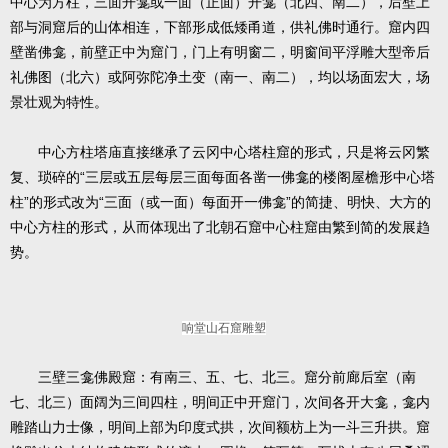
中心为方柱，三面开龛或一面（正面）开龛（北四、南二），后壁上
部与洞窟后的山体相连，下部形成低矮甬道，供礼佛时通行。窟内四
壁凿佛龛，前壁正中为窟门，门上有明窗二，明窗间平浮雕大型帝后
礼佛图（北六）或阿弥陀净土变（南一、南二），均以场面宏大，场
景壮观为特性。
中心方柱塔庙直接继承了云冈中心塔柱窟的形式，只是将云冈繁
复、琐碎的“三层或五层每层三面每面各凿一佛龛的楼阁屋檐形中心塔
柱”的形式改为“三面（或一面）每面开一佛龛”的简捷、明快、大方的
中心方柱的形式，从而体现出了北朝石窟中心柱窟由繁到简的发展趋
势。
响堂山石窟雕塑
三壁三龛佛殿窟：有南三、五、七、北三。窟分前廊后室（南
七、北三）面阔为三间四柱，明间正中开窟门，次间各开大龛，龛内
雕踏山力士像，明间上部为印度式拱，次间额枋上为一斗三升拱。窟