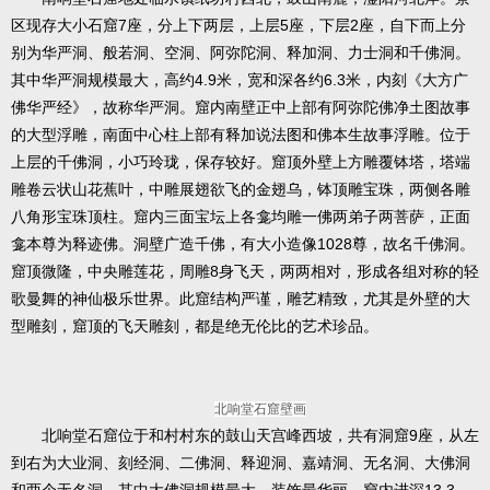
区现存大小石窟7座，分上下两层，上层5座，下层2座，自下而上分
别为华严洞、般若洞、空洞、阿弥陀洞、释加洞、力士洞和千佛洞。
其中华严洞规模最大，高约4.9米，宽和深各约6.3米，内刻《大方广
佛华严经》，故称华严洞。窟内南壁正中上部有阿弥陀佛净土图故事
的大型浮雕，南面中心柱上部有释加说法图和佛本生故事浮雕。位于
上层的千佛洞，小巧玲珑，保存较好。窟顶外壁上方雕覆钵塔，塔端
雕卷云状山花蕉叶，中雕展翅欲飞的金翅乌，钵顶雕宝珠，两侧各雕
八角形宝珠顶柱。窟内三面宝坛上各龛均雕一佛两弟子两菩萨，正面
龛本尊为释迹佛。洞壁广造千佛，有大小造像1028尊，故名千佛洞。
窟顶微隆，中央雕莲花，周雕8身飞天，两两相对，形成各组对称的轻
歌曼舞的神仙极乐世界。此窟结构严谨，雕艺精致，尤其是外壁的大
型雕刻，窟顶的飞天雕刻，都是绝无伦比的艺术珍品。
北响堂石窟壁画
北响堂石窟位于和村村东的鼓山天宫峰西坡，共有洞窟9座，从左
到右为大业洞、刻经洞、二佛洞、释迎洞、嘉靖洞、无名洞、大佛洞