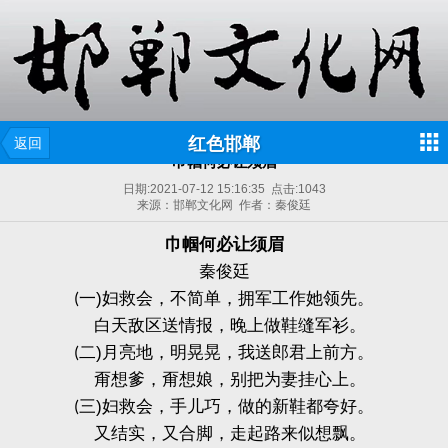
红色邯郸
返回
巾帼何必让须眉
日期:
2021-07-12 15:16:35
点击:
1043
来源：邯郸文化网 作者：秦俊廷
巾帼何必让须眉
秦俊廷
一
)
妇救会，不简单，拥军工作她领先。
(
白天敌区送情报，晚上做鞋缝军衫。
二
)
月亮地，明晃晃，我送郎君上前方。
(
甭想爹，甭想娘，别把为妻挂心上。
三
)
妇救会，手儿巧，做的新鞋都夸好。
(
又结实，又合脚，走起路来似想飘。