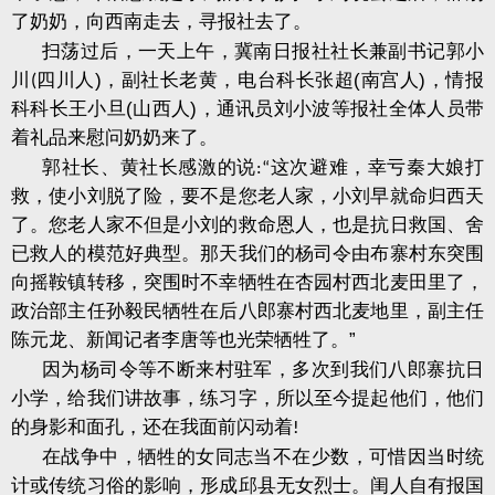
了奶奶，向西南走去，寻报社去了。
扫荡过后，一天上午，冀南日报社社长兼副书记郭小
川
四川人
)
，副社长老黄，电台科长张超
(
南宫人
)
，情报
(
科科长王小旦
(
山西人
)
，通讯员刘小波等报社全体人员带
着礼品来慰问奶奶来了。
郭社长、黄社长感激的说
这次避难，幸亏秦大娘打
:“
救，使小刘脱了险，要不是您老人家，小刘早就命归西天
了。您老人家不但是小刘的救命恩人，也是抗日救国、舍
已救人的模范好典型。那天我们的杨司令由布寨村东突围
向摇鞍镇转移，突围时不幸牺牲在杏园村西北麦田里了，
政治部主任孙毅民牺牲在后八郎寨村西北麦地里，副主任
陈元龙、新闻记者李唐等也光荣牺牲了。
”
因为杨司令等不断来村驻军，多次到我们八郎寨抗日
小学，给我们讲故事，练习字，所以至今提起他们，他们
的身影和面孔，还在我面前闪动着
!
在战争中，牺牲的女同志当不在少数，可惜因当时统
计或传统习俗的影响，形成邱县无女烈士。闺人自有报国