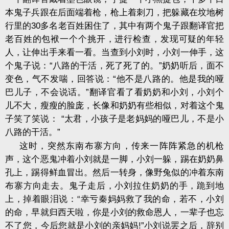
本鬼子兵跟在后面端着枪，枪上着刺刀，把躲藏在坟地树
行里的
30
多名老百姓困住了，其中有两个鬼子跟翻译官把
老百姓的包袱一个个挑开，进行检查，发现可疑的年轻
人，让伸出手来看一看。当查到小刘时，小刘一伸手，这
个鬼子说：
“
八路的干活，死了死了的。
”
奶奶听后，面不
变色，气不发喘，回答说：
“
他不是八路的。他是我的哑
巴儿子，不会说话。
”
翻译官看了看奶奶和小刘，小刘个
儿不大，瘦瘦的脸庞，长像和奶奶有些相似，对着这个鬼
子笑了笑说：
“
太君，小孩子是老妈妈的哑巴儿，不是小
八路的干活。
”
这时，突然东南布寨方向，传来一阵阵紧急的机枪
声，这个恶鬼冲着小刘就是一脚，小刘一躲，踢在奶奶鼻
孔上，踢得鲜血冒出。然后一转身，像野兔似的冲着东南
布寨方向走去。鬼子走后，小刘拉住奶奶的手，跪到地
上，掉着眼泪说：
幸亏秦妈妈救了我的命，若不，小刘
“
的命，早就归西天啦，你是小刘的救命恩人，一辈子也忘
不了您，今后您就是小刘的亲妈妈
!”
小刘说罢之后，辞别