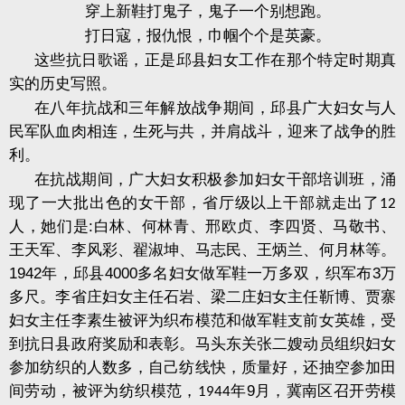
穿上新鞋打鬼子，鬼子一个别想跑。
打日寇，报仇恨，巾帼个个是英豪。
这些抗日歌谣，正是邱县妇女工作在那个特定时期真
实的历史写照。
在八年抗战和三年解放战争期间，邱县广大妇女与人
民军队血肉相连，生死与共，并肩战斗，迎来了战争的胜
利。
在抗战期间，广大妇女积极参加妇女干部培训班，涌
现了一大批出色的女干部，省厅级以上干部就走出了
12
人，她们是
:
白林、何林青、邢欧贞、李四贤、马敬书、
王天军、李风彩、翟淑坤、马志民、王炳兰、何月林等。
1942
年，邱县
4000
多名妇女做军鞋一万多双，织军布
3
万
多尺。李省庄妇女主任石岩、梁二庄妇女主任靳博、贾寨
妇女主任李素生被评为织布模范和做军鞋支前女英雄，受
到抗日县政府奖励和表彰。马头东关张二嫂动员组织妇女
参加纺织的人数多，自己纺线快，质量好，还抽空参加田
间劳
动，被评为纺织模范，
年
9
月，冀南区召开劳模
1944