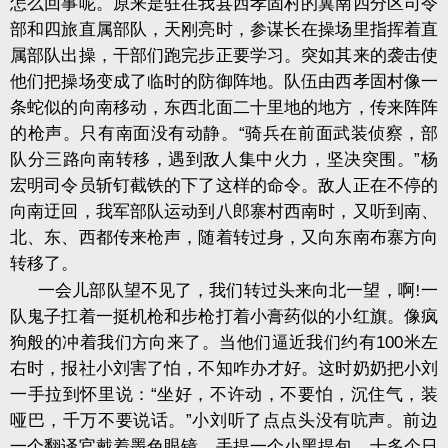
怎么回事呢。原来是驻在我县西孝固村的冀南四分区司令
部和四旅直属部队，天刚亮时，参谋长在操场里指挥着直
属部队出操，干部们跑完步正要学习。突如其来的袭击使
他们把操场变成了临时的防御阵地。队伍由西孝固村像一
条蛇似的向南移动，东西北面二十里地的地方，传来阵阵
的枪声。只有南面没有动静。
“
骑兵在前面武装侦察，部
队分三路向南转移，遇到敌人集中火力，坚决突围。
”
杨
宏明司令员斩钉截铁的下了这样的命令。敌人正在不停的
向南迂回，我军部队运动到八郎寨村西南时，又听到南、
北、东、西都传来枪声，随着转过身，又向东南布寨方向
转移了。
一会儿部队望不见了，我们转过头来向北一望，啊
一
!
队鬼子扛着一挺机枪和步枪打着小膏药似的小红旗。像疯
狗般的冲着我们方向来了。当他们逼近我们约有
100
米左
右时，报社小刘害了怕，不知咋办才好。这时奶奶把小刘
一手拉到怀里说：
“
坐好，不许动，不要怕，沉住气，装
哑巴，千万不要说话。
”
小刘听了点点头没有吭声。前边
一个翻译官戴着墨色眼镜，手提一个小黑提包，十多个日