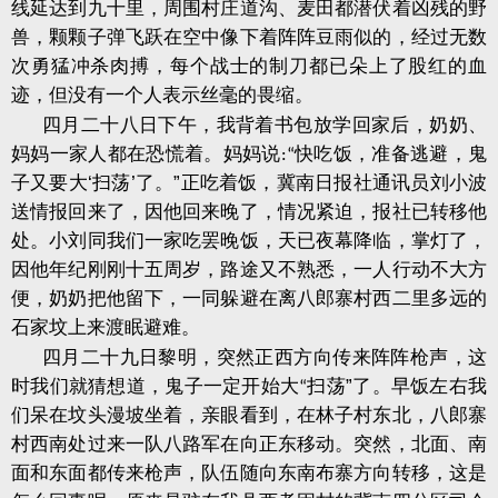
线延达到九十里，周围村庄道沟、麦田都潜伏着凶残的野
兽，颗颗子弹飞跃在空中像下着阵阵豆雨似的，经过无数
次勇猛冲杀肉搏，每个战士的制刀都已朵上了股红的血
迹，但没有一个人表示丝毫的畏缩。
四月二十八日下午，我背着书包放学回家后，奶奶、
妈妈一家人都在恐慌着。妈妈说
快吃饭，准备逃避，鬼
:“
子又要大
‘
扫荡
’
了。
”
正吃着饭，冀南日报社通讯员刘小波
送情报回来了，因他回来晚了，情况紧迫，报社已转移他
处。小刘同我们一家吃罢晚饭，天已夜幕降临，掌灯了，
因他年纪刚刚十五周岁，路途又不熟悉，一人行动不大方
便，奶奶把他留下，一同躲避在离八郎寨村西二里多远的
石家坟上来渡眠避难。
四月二十九日黎明，突然正西方向传来阵阵枪声，这
时我们就猜想道，鬼子
一
定开始大
扫荡
”
了。早饭左右我
“
们呆在坟头漫坡坐着，亲眼看到，在林子村东北，八郎寨
村西南处过来一队八路军在向正东移动。突然，北面、南
面和东面都传来枪声，队伍随向东南布寨方向转移，这是