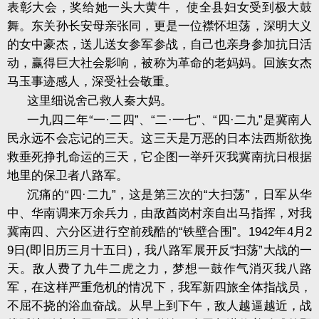
表彰大会，奖给她
一
头大黄牛，
使全县妇女受到极大鼓
舞。东关孙长安母亲张同，更是一位襟怀坦荡，深明大义
的女中豪杰，送儿送女参军参战，自己也亲身参加抗日活
动，赢得巨大社会影响，被称为革命的老妈妈。回族女杰
马玉事迹感人，深受社会敬重。
这里细说舍己救人秦大妈。
一九四二年
一
·
二四
”
、
“
二
·
一七
”
、
“
四
·
二九
”
是冀南人
“
民永远不会忘记的三天。这三天是万恶的日本法西斯欲挽
救垂死挣扎命运的三天，它企图一举歼灭我冀南抗日根据
地里的保卫者八路军。
沉痛的
四
·
二九
”
，这是第三次的
“
大扫荡
”
，日军从华
“
中、华南调来万余兵力，由敌酋岗村亲自出马指挥，对我
冀南四、六分区进行空前残酷的
“
铁壁合围
”
。
1942
年
4
月
2
9
日
(
即旧历三月十五日
)
，我八路军展开反
“
扫荡
”
大战的一
天。敌人费了九牛二虎之力，梦想一鼓作气消灭我八路
军，在这样严重危机的情况下，我军新四旅全体指战员，
不屈不挠的浴血奋战。从早上到下午，敌人越逼越近，战