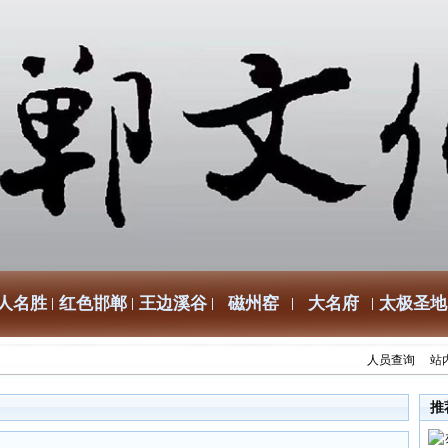
人名胜
红色邯郸
王边溪谷
磁州窑
大名府
太极圣地
人员查询
站
推