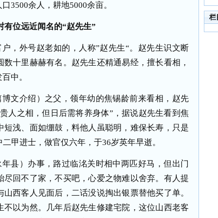
3500余人，耕地5000余亩。
栏
村有位远近闻名的“赵先生”
户，外号赵老如的，人称”赵先生“。赵先生识文断
圆数十里赫赫有名。赵先生还精通易经，擅长看相，
发百中。
篇博文介绍）之父，领年幼的焦锡龄前来看相，赵先
具贵人之相，但日后需将养身体”，据说赵先生看到焦
中短浅、面如绷鼓，料他人虽聪明，难保长寿，只是
中二甲进士，做官仅六年，于36岁英年早逝。
永年县）办事，路过临洺关时相中两匹好马，但出门
殆尽回不了家，不买吧，心爱之物难以舍弃。有人提
与山西客人见面后，二话没说掏出银票替他买了单。
生不以为然。几年后赵先生修建宅院，这位山西老客