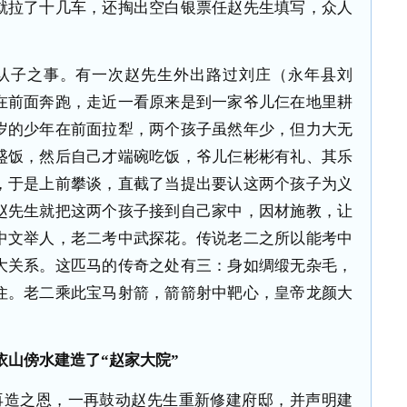
就拉了十几车，还掏出空白银票任赵先生填写，众人
认子之事。有一次赵先生外出路过刘庄（永年县刘
在前面奔跑，走近一看原来是到一家爷儿仨在地里耕
岁的少年在前面拉犁，两个孩子虽然年少，但力大无
盛饭，然后自己才端碗吃饭，爷儿仨彬彬有礼、其乐
，于是上前攀谈，直截了当提出要认这两个孩子为义
赵先生就把这两个孩子接到自己家中，因材施教，让
中文举人，老二考中武探花。传说老二之所以能考中
大关系。这匹马的传奇之处有三：身如绸缎无杂毛，
住。老二乘此宝马射箭，箭箭射中靶心，皇帝龙颜大
依山傍水建造了“赵家大院”
再造之恩，一再鼓动赵先生重新修建府邸，并声明建