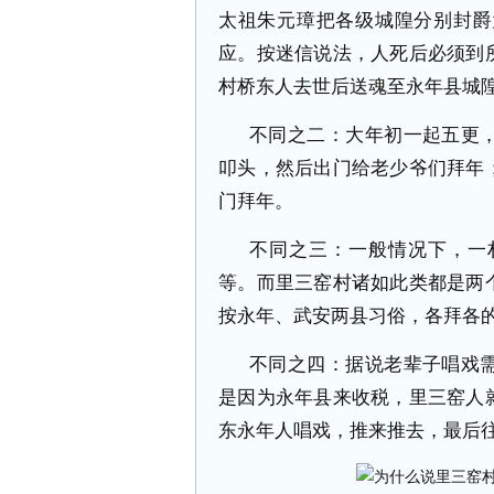
太祖朱元璋把各级城隍分别封爵
应。按迷信说法，人死后必须到
村桥东人去世后送魂至永年县城
不同之二：大年初一起五更
叩头，然后出门给老少爷们拜年
门拜年。
不同之三：一般情况下，一
等。而里三窑村诸如此类都是两
按永年、武安两县习俗，各拜各
不同之四：据说老辈子唱戏
是因为永年县来收税，里三窑人
东永年人唱戏，推来推去，最