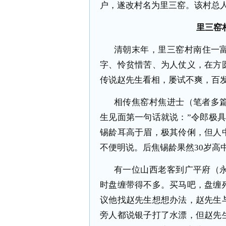
户，遂改村名为里三窑。该村总人口
里三窑
清朝末年，里三窑村南住一富
字、怜贫惜苦、为人仗义，在方
传说赵先生看相，屡试不爽，百
相传焦窑村焦进士（笔者多
生见面第一句话就说：”令郎极
锡龄耳高于眉，极其伶俐，但人
不便明说。后焦锡龄果然30岁高
有一位山西老客到广平府（
时盘缠带得不多。买马吧，盘缠
议他找赵先生想想办法，赵先生
旁人都说银子打了水漂，但赵先