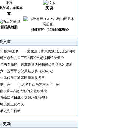
诙亦谐，亦师亦
买 卖
友
酒后英雄胆
邯郸有经（2026邯郸酒经
关文章
我们的中国梦”——文化进万家惠民演出走进沙沟村
郸市永年县里三窑村500年老槐树亟待保护
年的李鼎铭、晋冀鲁豫边区临参会副议长宋维周
六十五军军长郭凤岐少将（永年人）
年元代吴元瑜墓田碑重见天日
呐世家 ——记大名县西马陵村蒋华一家
南皮影--古赵大地的文化积淀南
喜峰口抗日战斗英雄冯化普烈士
郸历史上的今天
承之先生传略
目更新