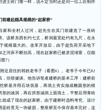
村进士府门墩一样，说不定当时还是同一位工匠制作
门前建起颇具规模的“赵家桥”
自家和全村人过河，赵先生在其门前建造了一座砖
桥。该桥东西长约七丈，桥洞最宽处约有九尺，在永
于规模最大的。改革开放后，由于超负荷开采地下
加之河床不断抬高，现在赵家桥已被淤泥堵塞，仅能
图7）
附近居住的韩姓老爷子（看图6）。老爷子今年已82
高，但很健谈。他告诉笔者建桥的基本工序：建桥前
挖桥基并用石块筑基，再填土夯实做成椭圆形的模
拱形的涵洞，再在拱形涵洞上面填土，平整后用青砖
土就成了现在的赵家桥。由于建桥时选料考究、设计
用蓝砖竟无一块破损，整座桥至今保存基本完好，这