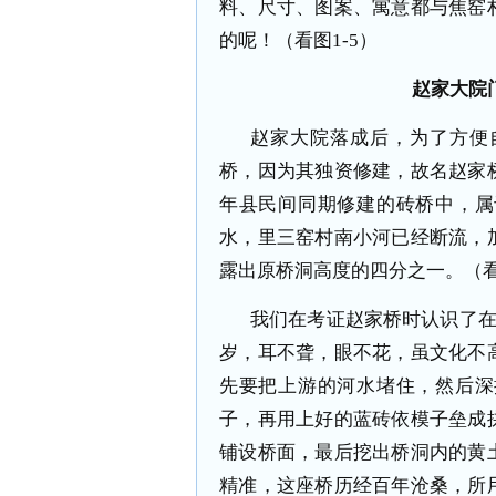
料、尺寸、图案、寓意都与焦窑
的呢！（看图1-5）
赵家大院
赵家大院落成后，为了方便
桥，因为其独资修建，故名赵家
年县民间同期修建的砖桥中，属
水，里三窑村南小河已经断流，
露出原桥洞高度的四分之一。（看
我们在考证赵家桥时认识了在
岁，耳不聋，眼不花，虽文化不
先要把上游的河水堵住，然后深
子，再用上好的蓝砖依模子垒成
铺设桥面，最后挖出桥洞内的黄
精准，这座桥历经百年沧桑，所