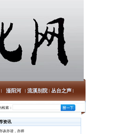
滏阳河
流溪别院
丛台之声
内检索：
荐资讯