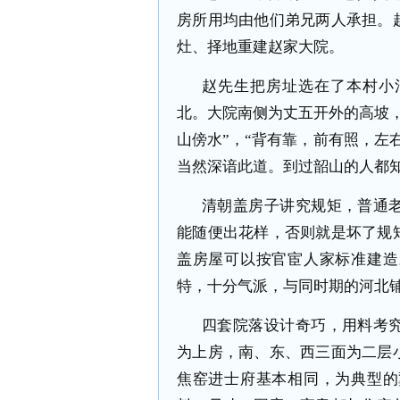
房所用均由他们弟兄两人承担。
灶、择地重建赵家大院。
赵先生把房址选在了本村小
北。大院南侧为丈五开外的高坡
山傍水”，“背有靠，前有照，左
当然深谙此道。到过韶山的人都
清朝盖房子讲究规矩，普通
能随便出花样，否则就是坏了规
盖房屋可以按官宦人家标准建造
特，十分气派，与同时期的河北
四套院落设计奇巧，用料考
为上房，南、东、西三面为二层
焦窑进士府基本相同，为典型的