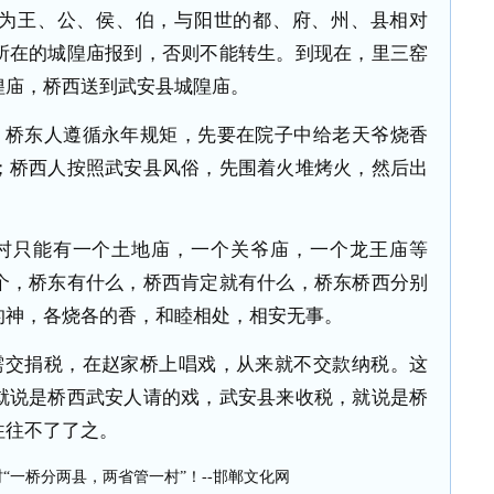
为王、公、侯、伯，与阳世的都、府、州、县相对
所在的城隍庙报到，否则不能转生。到现在，里三窑
隍庙，桥西送到武安县城隍庙。
，桥东人遵循永年规矩，先要在院子中给老天爷烧香
；桥西人按照武安县风俗，先围着火堆烤火，然后出
村只能有一个土地庙，一个关爷庙，一个龙王庙等
个，桥东有什么，桥西肯定就有什么，桥东桥西分别
的神，各烧各的香，和睦相处，相安无事。
需交捐税，在赵家桥上唱戏，从来就不交款纳税。这
就说是桥西武安人请的戏，武安县来收税，就说是桥
后往往不了了之。