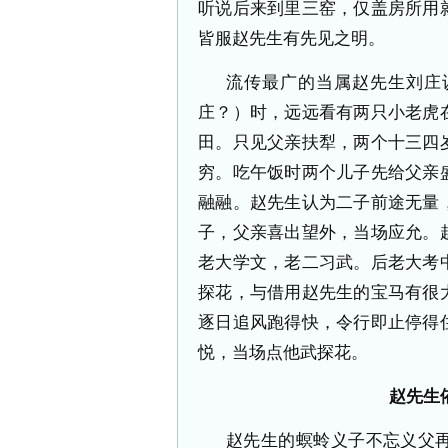
听说后来到里三窑，仅盖房所用
皆服赵先生有先见之明。
流传最广的当属赵先生刘庄
庄？）时，远远看有两只小老虎
田。只见父亲扶犁，两个十三四
穷。吃午饭时两个儿子先给父亲
融融。赵先生认为二子前途无量
子，父亲喜出望外，当场应允。
老大学文，老二习武。后老大考
探花，与借用赵先生的宝马有很
逐日追风跑得快，令行即止停得
悦，当场点他武探花。
赵先生
赵先生的螟蛉义子不忘义父