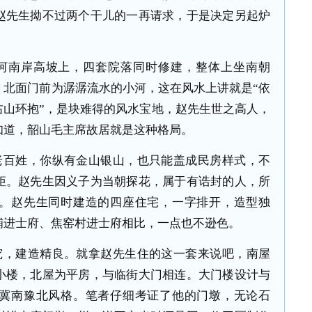
赵先生拗不过两个干儿的一再请求，于是决定另起炉
河南岸高坡上，四套院落同时修建，整体上坐南朝
，北面门前为潺潺流水的小河，这在风水上讲就是“依
右山环抱”，是块难得的风水宝地，赵先生世之高人，
知道，韶山毛主席故居就是这种格局。
老百姓，你纵有金山银山，也只能盖成民房样式，不
矩。赵先生因义子为当朝探花，属于有诰封的人，所
。赵先生同时建造的四座住宅，一字排开，造型独
铺进士府、焦窑村进士府相比，一点也不逊色。
究，建造精良。就拿赵先生住的这一套来说吧，南屋
小楼，北屋为平房，与临街大门相连。大门楼设计与
冀南豫北风格。笔者仔细考证了他的门墩，无论石