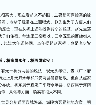
来很高大，现在看起来不起眼，主要是河床抬高的缘
大宽阔，老辈子经常在上面唱戏。赵先生为了方便人们
的座位，现在从桥上还能找到砖垒的根基。赵先生还
戏子们住宿。每逢里三窑唱戏，三乡五里的百姓都来
，比过大年还热闹。当年提起赵家桥，也是老少皆
后，桥东属永年，桥西属武安！
村有无一桥分两县的说法，现无从考证。查《广平府
历史上并无归永年和武安两县管辖记载。但自从赵家
分界线。桥东属于直隶广平府永年县，桥西属于河南
信仰、风俗等方面，确实有很大不同。
，亡灵分别送两县城隍庙。城隍为冥界的地方官，明