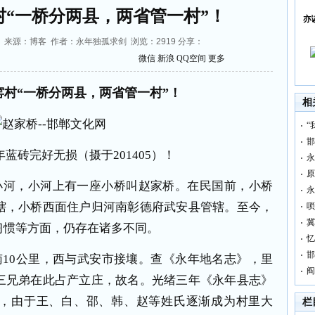
村“一桥分两县，两省管一村”！
亦
41:09 来源：博客 作者：永年独孤求剑 浏览：
2919
分享：
微信
新浪
QQ空间
更多
窑村“一桥分两县，两省管一村”！
相
“
邯
蓝砖完好无损（摄于201405）！
永
原
小河，小河上有一座小桥叫赵家桥。在民国前，小桥
永
辖，小桥西面住户归河南彰德府武安县管辖。至今，
唢
冀
习惯等方面，仍存在诸多不同。
忆
邯
10公里，西与武安市接壤。查《永年地名志》，里
阎
三兄弟在此占产立庄，故名。光绪三年《永年县志》
，由于王、白、邵、韩、赵等姓氏逐渐成为村里大
栏