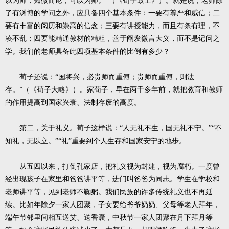
以为师；知微而论，可以为师。”（《荀子致士》）。就是说，老师除
了有渊博的学问之外，应具备四个基本条件：一要有尊严和威信；二
要有丰富的阅历和崇高的信念；三要有讲授能力，而且有条有理，不
凌不乱；四要能精通教材的精粗，善于阐发微言大义，而不是记问之
学。我们的老师具备此四项基本条件的比例有多少？
荀子还说：“国将兴，必贵师而重傅；贵师而重傅，则法
存。”（《荀子大略》）。家荀子，早在两千多年前，就把教育和教师
的作用提高到国家兴衰、法制存废的高度。
第二，关于礼义。荀子这样说：“人无礼不生，国无礼不宁。”“不
知礼，无以立。”“礼”重要到个人生存和国家安宁的地步。
从五四以来，打倒孔家店，把礼义视为封建，视为腐朽。一度曾
经出现孩子在家里和爸爸讲平等，进门叫爸爸为同志。学生在学校和
老师讲平等，见到老师不鞠躬。我们民族的许多传统礼义也不再延
续。比如年除夕一家人团聚，子女要给爷爷奶奶、父母等老人拜年，
端午节邻里间相互送艾、送香囊，中秋节一家人团聚在月下拜月等