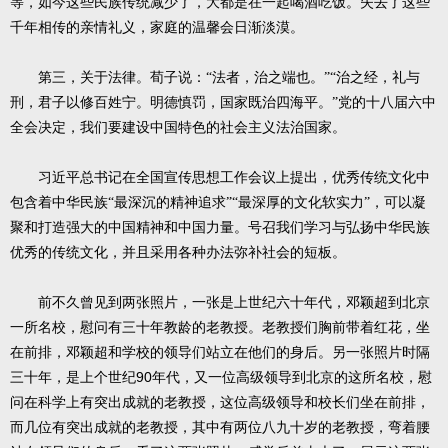
等，如今这些民族传统减少了，大都是在一起喝酒吃饭。失去了这些
千年相传的亲情礼义，家庭的温馨会日渐淡漠。
第三，关于法律。荀子说：“法者，治之端也。”“治之经，礼与
刑，君子以修百姓宁。明德慎罚，国家既治四海平。”党的十八届六中
全会决定，我们要建设中国特色的社会主义法治国家。
习近平总书记在全国宣传思想工作会议上提出，优秀传统文化中
包含着中华民族“最深沉的精神追求”“最深厚的文化软实力”，可以凝
聚和打造强大的中国精神和中国力量。号召我们学习与弘扬中华民族
优秀的传统文化，并且采用各种办法弥补社会的短板。
前不久曾见到两张照片，一张是上世纪六十年代，邓颖超到北京
一所名校，慰问有三十年教龄的老教授。老教授们胸前带着红花，坐
在前排，邓颖超和学校的领导们站立在他们的身后。另一张照片时隔
90
三十年，是上个世纪
年代，又一位高级领导到北京的这所名校，慰
问在科学上有突出成就的老教授，这位高级领导和校长们坐在前排，
而几位有突出成就的老教授，其中有两位八九十岁的老教授，弯着腰