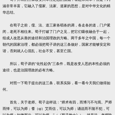
涵非常丰富，它融入了儒家、法家、道家的思想，是对中华文化的精
华总结。
在荀子之前，儒、法、道三家各唱各的调，各走各的道，门户紧
闭，老死不相往来。荀子打破了门户之见，把它们吸收融合于一起，
组成人改恶从善的途径和治国理政的方略。两千多年之中国，每一个
朝代的国家治理，都必须把荀子讲的这三条做好，国家才能够安定和
谐，否则就人心混乱，社会不安，甚至亡国。
所以，荀子讲的“化性起伪”三条件，既是改变人恶的本性必须的
途径，也是治国理政的必有方略。
对照一下荀子提出的这三条，联系实际，看一看今天我们做得如
何。
首先，关于老师。荀子这样说：“师术有四，而博习不与焉。严师
qi
而惮，可以为师；耆（
）艾而信，可以为师；诵说而不陵不犯，可