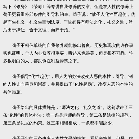
写下《修身》《荣辱》等专讲自我修养的文章。但是在人性的修养上
荀子更看重外部条件的引导和约束。荀子说：“故圣人化性而起伪，伪
起而生礼义，礼义生而制法度。”“故必将有师法之化，礼义之道，然
后出于辞让，合于文理，而归于治。”
荀子不相信单纯的自我修养就能修出善良。历史和现实的许多事
实也证明，个人内心修养很重要，听起来也很美，但是很不可靠。许
多很明白的人，都跌倒在利益诱惑之下。
荀子倡导“化性起伪”，用人为的办法改变人恶的本性，引导、制
约人性走向善良和崇高，并且提出了“化性起伪”、改变人恶的本性的
具体措施。
荀子给出的具体措施是：“师法之化，礼义之道”。这句话讲了三
条“化性”的具体办法：第一条是老师的教导，第二条是法律的规范，
第三条是礼义的约束。这三条相辅相成，一条都不能缺少。
荀子开出的三条改变人本性之恶的措施，看起来简单，但是，内