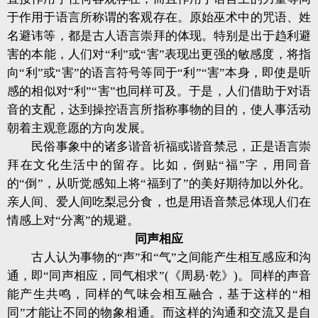
于作用于语言所称谓的客观存在。原始巫术中的咒语、姓
名避讳等，都是古人语言崇拜的体现。特别是出于趋利避
害的本能，人们对“利”或“害”表现出更强的敏感度，将指
向“利”或“害”的语言符号等同于“利”“害”本身，即使是听
感的相似对“利”“害”也同样可及。于是，人们借助于对语
音的支配，达到操控语言所指称事物的目的，使人事活动
朝着主观意愿的方向发展。
民俗事象中的诸多谐音祈福或谐音禁忌，正是语言崇
拜在文化生活中的留存。比如，倒贴“福”字，用同音
的“倒”，从听觉感知上将“福到了”的美好期待加以外化。
亲人间、爱人间吃梨忌分食，也是用语音禁忌体现人们在
情感上对“分离”的规避。
同声相应
古人认为事物的“声”和“气”之间能产生相互感应和沟
通，即“同声相应，同气相求”(《周易·乾》)。同样的声音
能产生共鸣，同样的气味会相互融合，基于这样的“相
同”才能让不同的物象相通。而这样的沟通和交流又是自