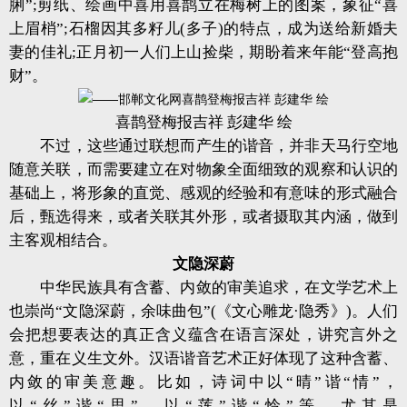
脷”;剪纸、绘画中喜用喜鹊立在梅树上的图案，象征“喜
上眉梢”;石榴因其多籽儿(多子)的特点，成为送给新婚夫
妻的佳礼;正月初一人们上山捡柴，期盼着来年能“登高抱
财”。
喜鹊登梅报吉祥 彭建华 绘
不过，这些通过联想而产生的谐音，并非天马行空地
随意关联，而需要建立在对物象全面细致的观察和认识的
基础上，将形象的直觉、感观的经验和有意味的形式融合
后，甄选得来，或者关联其外形，或者摄取其内涵，做到
主客观相结合。
文隐深蔚
中华民族具有含蓄、内敛的审美追求，在文学艺术上
也崇尚“文隐深蔚，余味曲包”(《文心雕龙·隐秀》)。人们
会把想要表达的真正含义蕴含在语言深处，讲究言外之
意，重在义生文外。汉语谐音艺术正好体现了这种含蓄、
内敛的审美意趣。比如，诗词中以“晴”谐“情”，
以“丝”谐“思”，以“莲”谐“怜”等。尤其是