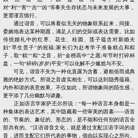
对“利”“害”“吉”“凶”等事关生存状态与未来发展的大事，
更需谨言慎行。
通过谐音，可以将看似无关的物象联系起来，间接、
委婉地表达某种期愿，满足人们的交际或表达需要。比如
传统婚礼中的红枣、花生、桂圆、莲子蕴含对新婚夫
妇“早生贵子”的祝福;家长们为赴考学子准备糕点和粽
子，取“糕”“粽”之音，祈“金榜高中”之愿;年节时打碎杯
盘，一句“碎碎(岁岁)平安”可以化解不少尴尬与不安。
可见，谐音不失为一种化直露为含蓄，避粗俗而成典
雅的绝妙方式。所谐之音虚实相生，可以达到隐秀蕴藉、
内外和谐的表意效果。不仅如此，所谐物象间的陌生感，
更平添了几分幽默与谑趣。
正如语言学家萨丕尔所说：“每一种语言本身都是一
种集体的表达艺术，其中隐藏着一些审美的因素——语音
的、节奏的、象征的、形态的，是不能和任何别的语言全
部共有的。”汉语谐音文化，就是通过支配汉语字词的读
音，进而支配它们所代表的事物，借由以实现心之所向。