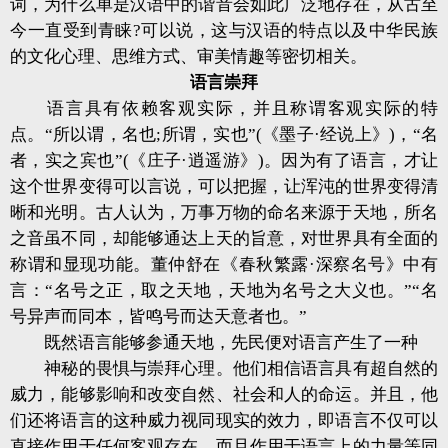
词，为什么单是汉语中的谐音会如此广泛地存在，从古至
今一直受到青睐?可以说，这与汉语的特点以及中华民族
的文化心理、思维方式、审美情趣等密切相关。
语言崇拜
语言具有依赖客观实际，并且称谓客观实际的特
点。“所以谓，名也;所谓，实也”(《墨子·经说上》)，“名
者，实之宾也”(《庄子·逍遥游》)。因为有了语言，才让
这个世界变得可以言说，可以把握，让浑沌的世界变得清
晰和光明。古人认为，万事万物的命名来源于天地，所名
之音虽不同，却能够通达上天的旨意，对世界具有全面的
称谓和显现功能。董仲舒在《春秋繁露·深察名号》中有
言：“名号之正，取之天地，天地为名号之大义也。”“名
号异声而同本，皆鸣号而达天意者也。”
既然语言能够参通天地，先民便对语言产生了一种
神秘的畏惧与崇拜心理。他们相信语言具有超自然的
威力，能够影响和改变自然、社会和人的命运。并且，他
们还将语言的这种威力视同现实的效力，即语言不仅可以
直接作用于任何客观存在，而且作用于语言上的力量等同