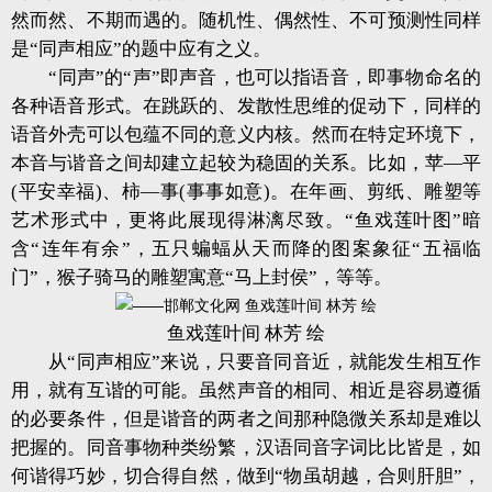
然而然、不期而遇的。随机性、偶然性、不可预测性同样
是“同声相应”的题中应有之义。
“同声”的“声”即声音，也可以指语音，即事物命名的
各种语音形式。在跳跃的、发散性思维的促动下，同样的
语音外壳可以包蕴不同的意义内核。然而在特定环境下，
本音与谐音之间却建立起较为稳固的关系。比如，苹—平
(平安幸福)、柿—事(事事如意)。在年画、剪纸、雕塑等
艺术形式中，更将此展现得淋漓尽致。“鱼戏莲叶图”暗
含“连年有余”，五只蝙蝠从天而降的图案象征“五福临
门”，猴子骑马的雕塑寓意“马上封侯”，等等。
鱼戏莲叶间 林芳 绘
从“同声相应”来说，只要音同音近，就能发生相互作
用，就有互谐的可能。虽然声音的相同、相近是容易遵循
的必要条件，但是谐音的两者之间那种隐微关系却是难以
把握的。同音事物种类纷繁，汉语同音字词比比皆是，如
何谐得巧妙，切合得自然，做到“物虽胡越，合则肝胆”，