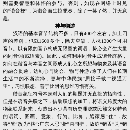
则需要智慧和体悟的参与。否则，如现在网络上时见
的“谐音梗”，为谐音而生拉硬凑，除了一笑了然，并无意
趣。
神与物游
汉语的基本音节结构不多，只有400个左右，加上四
声的差别，也就1600多个，除去空缺，大概1300个可用
音节。以有限的音节构成无限量的词语，势必会产生大量
的同音词(或语素)。因此，如何利用同音生成谐音辞格，
如何在谐音与本音之间形成人们心之所想与物象及其语音
的融会贯通，达到心与物会、物与神游?除了人们在长期
生活中的不断演绎，更与中华民族“思接千载”“视通万
里”，习惯联想、善于比附的思维习惯有关。
谐音象征符号本身对人们的期愿并无直接的指向性，
但是在语音关联之下，借助联想的加工，将语义跨度大的
物象联系起来，创造出不少具有历史渊源或民族文化特色
的语词、图画、意象、行为。比如，船家忌“住”，故
将“箸”改为“筷”;广东人忌“折”喜“利”，故称“猪舌”为“猪