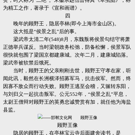
赞，时人称为“二绝”。宋徽宗赵佶曾得其《草虫图》，称
为精工之作，著录于《宣和画谱》。
四
晚年的顾野王，隐居亭林(即今上海市金山区)。
这大抵是“侯景之乱”后的事。
梁武帝太清二年(548)8月，东魏叛将侯景勾结守将萧
正德举兵谋反。当时梁朝政务松弛，防备松懈，侯景军队
很快就包围了梁国京都建康城。次年二月，建康城陷落。
梁武帝被软禁后饿死。
当时，顾野王的父亲刚刚去世，顾野王守孝在家，听
闻此讯，毅然在长洲横泽招募军马，抗击侯军。然而，终
因寡不敌众而行动失败。顾野王逃至会稽，又辗转东阳，
与刘归义一起抗击叛军。公元552年，“侯景之乱”平息，
太尉王僧辩对顾野王的英勇忠诚赞赏有加，就任他为海盐
县监。
顾野王像
隐居的顾野王，在亭林宝云寺后面建舍读书，是