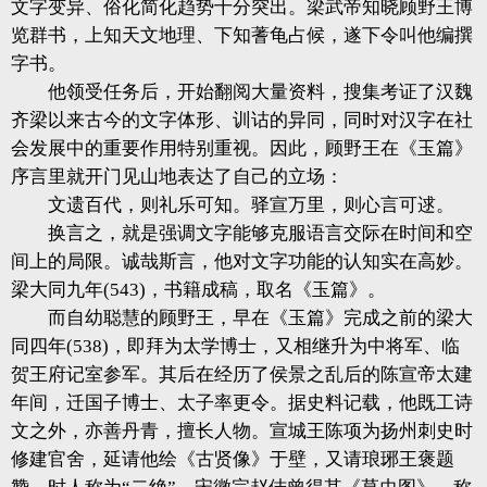
文字变异、俗化简化趋势十分突出。梁武帝知晓顾野王博
览群书，上知天文地理、下知蓍龟占候，遂下令叫他编撰
字书。
他领受任务后，开始翻阅大量资料，搜集考证了汉魏
齐梁以来古今的文字体形、训诂的异同，同时对汉字在社
会发展中的重要作用特别重视。因此，顾野王在《玉篇》
序言里就开门见山地表达了自己的立场：
文遗百代，则礼乐可知。驿宣万里，则心言可逑。
换言之，就是强调文字能够克服语言交际在时间和空
间上的局限。诚哉斯言，他对文字功能的认知实在高妙。
梁大同九年(543)，书籍成稿，取名《玉篇》。
而自幼聪慧的顾野王，早在《玉篇》完成之前的梁大
同四年(538)，即拜为太学博士，又相继升为中将军、临
贺王府记室参军。其后在经历了侯景之乱后的陈宣帝太建
年间，迁国子博士、太子率更令。据史料记载，他既工诗
文之外，亦善丹青，擅长人物。宣城王陈项为扬州刺史时
修建官舍，延请他绘《古贤像》于壁，又请琅琊王褒题