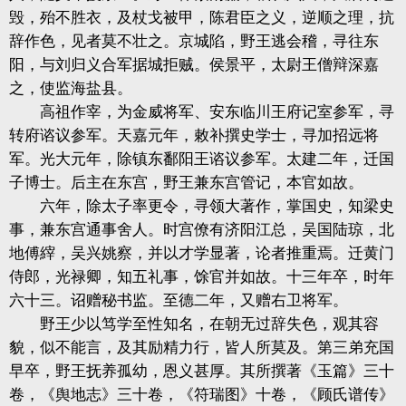
毁，殆不胜衣，及杖戈被甲，陈君臣之义，逆顺之理，抗
辞作色，见者莫不壮之。京城陷，野王逃会稽，寻往东
阳，与刘归义合军据城拒贼。侯景平，太尉王僧辩深嘉
之，使监海盐县。
高祖作宰，为金威将军、安东临川王府记室参军，寻
转府谘议参军。天嘉元年，敕补撰史学士，寻加招远将
军。光大元年，除镇东鄱阳王谘议参军。太建二年，迁国
子博士。后主在东宫，野王兼东宫管记，本官如故。
六年，除太子率更令，寻领大著作，掌国史，知梁史
事，兼东宫通事舍人。时宫僚有济阳江总，吴国陆琼，北
地傅縡，吴兴姚察，并以才学显著，论者推重焉。迁黄门
侍郎，光禄卿，知五礼事，馀官并如故。十三年卒，时年
六十三。诏赠秘书监。至德二年，又赠右卫将军。
野王少以笃学至性知名，在朝无过辞失色，观其容
貌，似不能言，及其励精力行，皆人所莫及。第三弟充国
早卒，野王抚养孤幼，恩义甚厚。其所撰著《玉篇》三十
卷，《舆地志》三十卷，《符瑞图》十卷，《顾氏谱传》