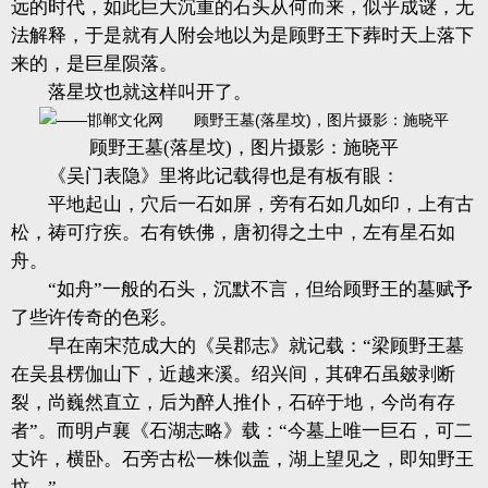
远的时代，如此巨大沉重的石头从何而来，似乎成谜，无
法解释，于是就有人附会地以为是顾野王下葬时天上落下
来的，是巨星陨落。
落星坟也就这样叫开了。
顾野王墓(落星坟)，图片摄影：施晓平
《吴门表隐》里将此记载得也是有板有眼：
平地起山，穴后一石如屏，旁有石如几如印，上有古
松，祷可疗疾。右有铁佛，唐初得之土中，左有星石如
舟。
“如舟”一般的石头，沉默不言，但给顾野王的墓赋予
了些许传奇的色彩。
早在南宋范成大的《吴郡志》就记载：“梁顾野王墓
在吴县楞伽山下，近越来溪。绍兴间，其碑石虽皴剥断
裂，尚巍然直立，后为醉人推仆，石碎于地，今尚有存
者”。而明卢襄《石湖志略》载：“今墓上唯一巨石，可二
丈许，横卧。石旁古松一株似盖，湖上望见之，即知野王
坟。”