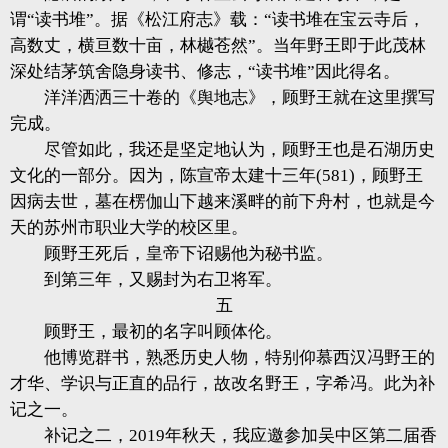
谓“读书堆”。据《松江府志》载：“读书堆在宝云寺后，
高数丈，横亘数十亩，林樾苍然”。当年野王即于此茂林
深处结茅筑舍隐身读书、修志，“读书堆”因此得名。
洋洋洒洒三十卷的《舆地志》，顾野王就在这里撰写
完成。
尽管如此，我还是坚定地认为，顾野王也是石湖历史
文化的一部分。因为，陈宣帝太建十三年(581)，顾野王
因病去世，墓在楞伽山下越来溪畔的前下舟村，也就是今
天的苏州市职业大学的校区里。
顾野王死后，皇帝下诏赐他为秘书监。
到第三年，又赐封为右卫将军。
五
顾野王，最初的名字叫顾体伦。
他博览群书，熟悉历史人物，特别仰慕西汉冯野王的
才华、学识与正直的品行，故改名野王，字希冯。此为补
记之一。
补记之二，2019年秋天，我应邀参加吴中区第二届香