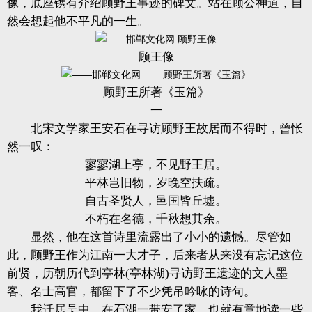
像，底座镌有介绍顾野王事迹的碑文。站在顾公神道，自
然会想起他不平凡的一生。
顾王像
顾野王所著《玉篇》
一
北宋文学家王安石在寻访顾野王故居而不得时，曾怅
然一叹：
寥寥湖上亭，不见野王居。
平林岂旧物，岁晚空扶疏。
自古圣贤人，邑国皆丘墟。
不朽在名德，千秋想其余。
显然，他在这首诗里流露出了小小的遗憾。尽管如
此，顾野王作为江南一大才子，后来者从来没有忘记这位
前贤，历朝历代到亭林(亭林湖)寻访野王遗迹的文人墨
客、名士高官，都留下了不少凭吊吟咏的诗句。
我迁居吴中，在石湖一带安了家，也就有意地读一些