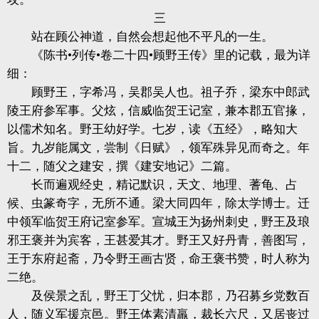
三
站在顾公神道，自然会想起他不平凡的一生。
《陈书•列传•卷二十四•顾野王传》里的记载，最为详
细：
顾野王，字希冯，吴郡吴人也。祖子乔，梁东中郎武
陵王府参军事。父炫，信威临贺王记室，兼本郡五官掾，
以儒术知名。野王幼好学。七岁，读《五经》，略知大
旨。九岁能属文，尝制《日赋》，领军殊异见而奇之。年
十二，随父之建安，撰《建安地记》二篇。
长而遍观经史，精记默识，天文、地理、蓍龟、占
候、虫篆奇字，无所不通。梁大同四年，除太学博士。迁
中领军临贺王府记室参军。宣城王为扬州刺史，野王及琅
邪王褒并为宾客，王甚爱其才。野王又好丹青，善图写，
王于东府起斋，乃令野王画古贤，命王褒书赞，时人称为
二绝。
及侯景之乱，野王丁父忧，归本郡，乃召募乡党数百
人，随义军援京邑。野王体素清羸，裁长六尺，又居丧过