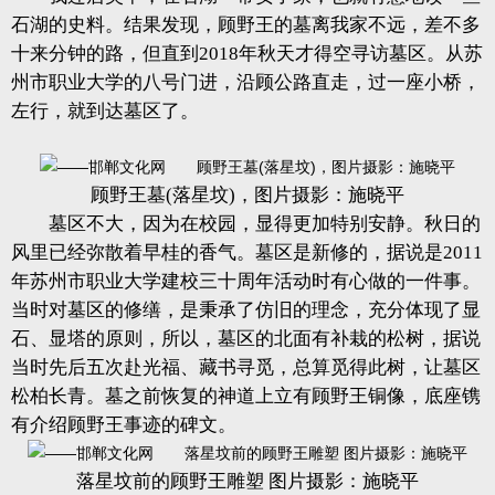
石湖的史料。结果发现，顾野王的墓离我家不远，差不多
十来分钟的路，但直到2018年秋天才得空寻访墓区。从苏
州市职业大学的八号门进，沿顾公路直走，过一座小桥，
左行，就到达墓区了。
顾野王墓(落星坟)，图片摄影：施晓平
墓区不大，因为在校园，显得更加特别安静。秋日的
风里已经弥散着早桂的香气。墓区是新修的，据说是2011
年苏州市职业大学建校三十周年活动时有心做的一件事。
当时对墓区的修缮，是秉承了仿旧的理念，充分体现了显
石、显塔的原则，所以，墓区的北面有补栽的松树，据说
当时先后五次赴光福、藏书寻觅，总算觅得此树，让墓区
松柏长青。墓之前恢复的神道上立有顾野王铜像，底座镌
有介绍顾野王事迹的碑文。
落星坟前的顾野王雕塑 图片摄影：施晓平