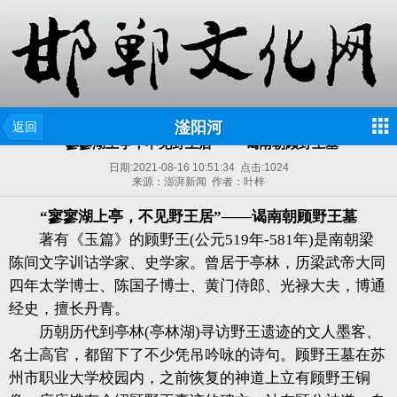
滏阳河
返回
“寥寥湖上亭，不见野王居”——谒南朝顾野王墓
日期:
2021-08-16 10:51:34
点击:
1024
来源：澎湃新闻 作者：叶梓
“寥寥湖上亭，不见野王居”——谒南朝顾野王墓
著有《玉篇》的顾野王(公元519年-581年)是南朝梁
陈间文字训诂学家、史学家。曾居于亭林，历梁武帝大同
四年太学博士、陈国子博士、黄门侍郎、光禄大夫，博通
经史，擅长丹青。
历朝历代到亭林(亭林湖)寻访野王遗迹的文人墨客、
名士高官，都留下了不少凭吊吟咏的诗句。顾野王墓在苏
州市职业大学校园内，之前恢复的神道上立有顾野王铜