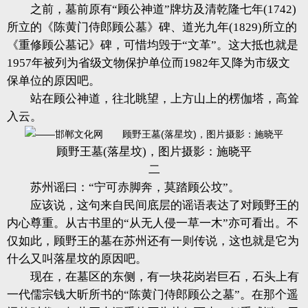
之前，墓前原有“顾公神道”牌坊及清乾隆七年(1742)
所立的《陈黄门侍郎顾公墓》碑、道光九年(1829)所立的
《重修顾公墓记》碑，可惜均毁于“文革”。这大抵也就是
1957年被列为省级文物保护单位而1982年又降为市级文
保单位的原因吧。
站在顾公神道，往北眺望，上方山上的楞伽塔，高耸
入云。
顾野王墓(落星坟)，图片摄影：施晓平
二
苏州谣曰：“宁可赤脚奔，莫踏顾公坟”。
应该说，这句来自民间底层的谣语表达了对顾野王的
内心尊重。从古书里的“从无人侵一草一木”亦可看出。不
仅如此，顾野王的墓在苏州还有一则传说，这也就是它为
什么又叫落星坟的原因吧。
现在，在墓区的东侧，有一块花岗岩巨石，石头上有
一代儒宗钱大昕所书的“陈黄门侍郎顾公之墓”。在那个遥