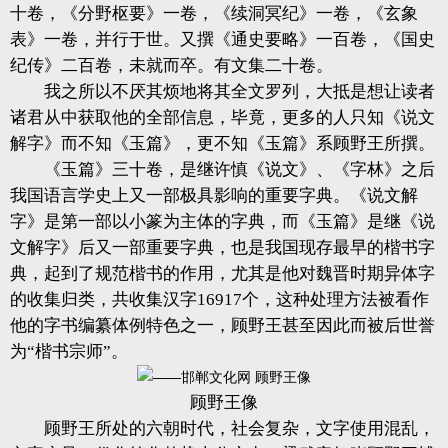
十卷，《分野枢要》一卷，《续洞冥纪》一卷，《玄象
表》一卷，并行于世。又撰《通史要略》一百卷，《国史
纪传》二百卷，未就而卒。有文集二十卷。
我之所以不厌其烦地将其全文罗列，大抵是想让读者
诸君从中获取他的全部信息，毕竟，更多的人只知《说文
解字》而不知《玉篇》，更不知《玉篇》系顾野王所撰。
《玉篇》三十卷，是继许慎《说文》、《字林》之后
我国语言学史上又一部极具影响的重要字典。《说文解
字》是第一部以小篆为主体的字典，而《玉篇》是继《说
文解字》后又一部重要字典，也是我国现存最早的楷书字
典，起到了规范楷书的作用，尤其是他对魏晋时期异体字
的收集归类，共收集汉字16917个，这种处理方法被看作
他的字书编纂体例特色之一，顾野王甚至因此而被后世誉
为“楷书宗师”。
顾野王像
顾野王所处的六朝时代，社会复杂，文字使用混乱，