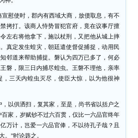
为神。
路宣慰使时，郡内有西域大商，放债取息，有不
拘禁拷打。该商人恃势冒犯官府，竟在议事厅擅
，令左右将他拿下，施以杖刑，又把他从城上摔
快。真定发生蝗灾，朝廷遣使督促捕捉，动用民
通知邻道来帮助捕捉。磐认为四万已多了，何必
责王磐，限三日内捕尽蝗虫。王磐不理他，亲率
捉，三天内蝗虫灭尽，使臣大惊，以为他很神
户，以供洒扫，复其家，至是，尚书省以括户之
户百家，岁赋钞不过六百贯，仅比一六品官终年
岁亿万计，岂爱一六品官俸，不以待孔子哉？且
大。”时论韪之。