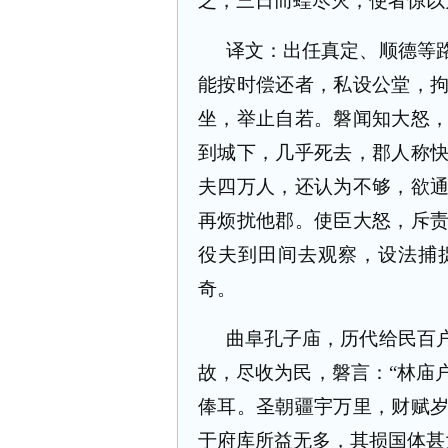
之，三日而蝗尽灭，使者惊以
译文：出任真定、顺德等
能按时偿还者，私设公堂，
坐，举止自若。磐闻知大怒
到城下，几乎死去，郡人称
夫四万人，还认为不够，欲
再烦扰他郡。使臣大怒，斥
役夫到田间去观察，设法捕
奇。
曲阜孔子庙，历代给民百
故，尽收为民，磐言：“林庙
俸耳。圣朝疆宇万里，财赋
于府库所益无多，其损国体甚