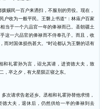
都拨赐民一百户来洒扫，不服别的劳役。现在，
民户收为一般平民。王磐上书道“：林庙户百家
仅相当于一个六品官一年的俸禄而已。圣朝疆土
在乎这一六品官的俸禄而不侍奉孔子。而且，收
，而对国体损伤甚大。”时论都认为王磐的话有
相和礼霍孙为言，诏允其请，进资德大夫，致
二，卒之夕，有大星陨正寝之东。
，多次请求告老还乡。丞相和礼霍孙替他求情，
资德大夫，退休后，仍然供给一半的俸禄到去