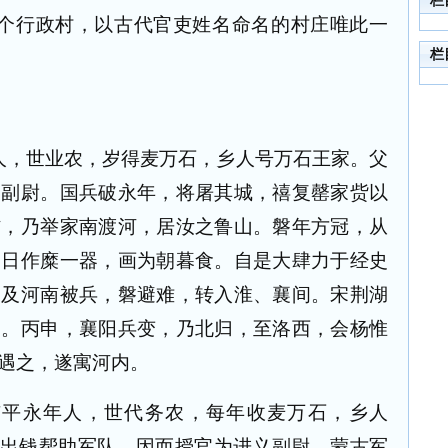
栏
0个行政村，以古代官吏姓名命名的村庄唯此一
栏
人，世业农，岁得麦万石，乡人号万石王家。父
义副尉。国兵破永年，将屠其城，禧复罄家赀以
汴，乃举家南渡河，居汝之鲁山。磐年方冠，从
，日作糜一器，画为朝暮食。自是大肆力于经史
。及河南被兵，磐避难，转入淮、襄间。宋荆湖
官。丙申，襄阳兵变，乃北归，至洛西，会杨惟
遇之，遂寓河内。
广平永年人，世代务农，每年收麦万石，乡人
末出钱帮助军队，因而授官为进义副尉。蒙古军