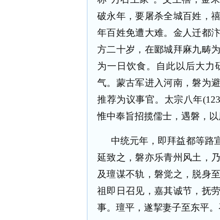
破永年，要屠杀全城百姓，
年百姓免遭大难。金人迁都
方二十岁，在郾城拜麻九畴
为一日饮食。自此以后大力
气。蒙古军进入河南，磐为
推荐为议事官。太宗八年(12
惟中奉旨招揽儒士，遇磐，以
中统元年，即拜益都等路
延致之，磐亦乐青州风土，
及璮谋不轨，磐觉之，脱身
祖即日召见，嘉其诚节，抚
事。璮平，遂挈妻子至东平。