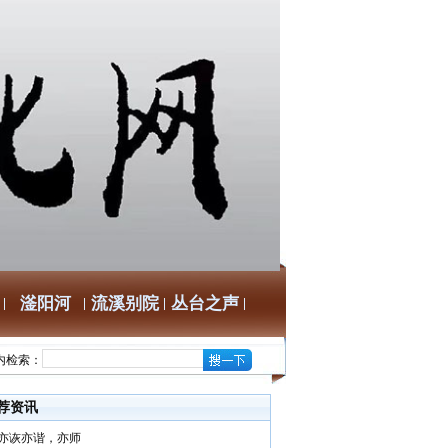
滏阳河
流溪别院
丛台之声
内检索：
荐资讯