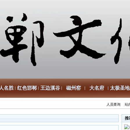
人名胜
红色邯郸
王边溪谷
磁州窑
大名府
太极圣地
人员查询
站
推