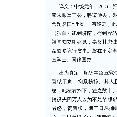
译文：中统元年(1260
素来敬重王磐，聘请他去，
舍题名曰“鹿庵”，有终老于
（独自）跑到济南，得到驿
祖闻知立即召见，嘉奖其忠
命磐参议行省事。磐在平定
直学士、同修国史。
出为真定、顺德等路宣慰
置狱于家，拘系榜掠。其人
怒，叱左右捽下，箠之数十
捕役夫四万人以为不足欲牒邻
者怒，责磐状，期三日尽捕