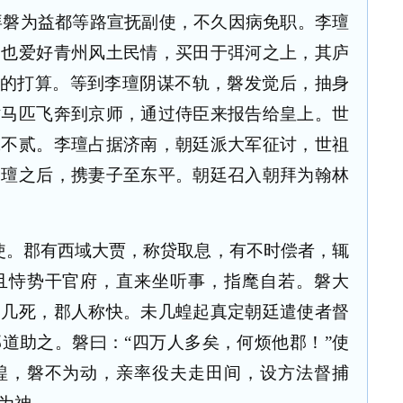
)，拜磐为益都等路宣抚副使，不久因病免职。李璮
磐也爱好青州风土民情，买田于弭河之上，其庐
此的打算。等到李璮阴谋不轨，磐发觉后，抽身
站马匹飞奔到京师，通过侍臣来报告给皇上。世
诚不贰。李璮占据济南，朝廷派大军征讨，世祖
李璮之后，携妻子至东平。朝廷召入朝拜为翰林
使。郡有西域大贾，称贷取息，有不时偿者，辄
且恃势干官府，直来坐听事，指麾自若。磐大
。几死，郡人称快。未几蝗起真定朝廷遣使者督
道助之。磐曰：“四万人多矣，何烦他郡！”使
蝗，磐不为动，亲率役夫走田间，设方法督捕