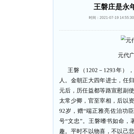
王磐庄是永
时间：2021-07-19 14:
元代
王磐（1202－1293
人。金朝正大四年进士，任
元后，历任益都等路宣慰副
太常少卿，官至宰相，后以
92岁，赠“端正雅亮佐治功
号“文忠”。王磐嗜书如命
趣。平时不以物喜，不以己