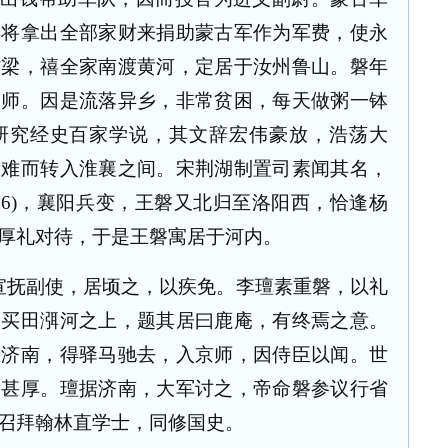
禧将拿出全部家财来捐助蒙古军作为军费，使永
汴梁，禧全家南渡黄河，定居于汝州鲁山。磐年
为师。因是流落异乡，非常贫困，每天做粥一钵
研究经史百家学说，其文辞宏伟豪放，浩荡大
避难而转入淮襄之间。宋荆湖制置司素闻其名，
36)，襄阳兵变，王磐又北归至洛阳西，恰逢杨
厚礼对待，于是王磐寓居于河内。
宣抚副使，居顷之，以疾免。李璮素重磐，以礼
乃买田渳河之上，题其居曰鹿庵，有终焉之意。
至济南，得驿马驰去，入京师，因侍臣以闻。世
劳甚厚。璮据济南，大军讨之，帝命磐参议行省
召拜翰林直学士，同修国史。