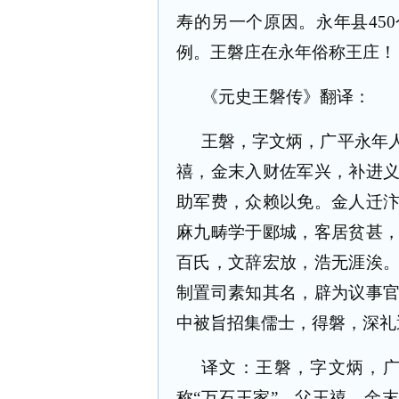
寿的另一个原因。永年县45
例。王磐庄在永年俗称王庄！
《元史王磐传》翻译：
王磐，字文炳，广平永年
禧，金末入财佐军兴，补进
助军费，众赖以免。金人迁
麻九畴学于郾城，客居贫甚
百氏，文辞宏放，浩无涯涘
制置司素知其名，辟为议事
中被旨招集儒士，得磐，深礼
译文：王磐，字文炳，
称“万石王家”。父王禧，金