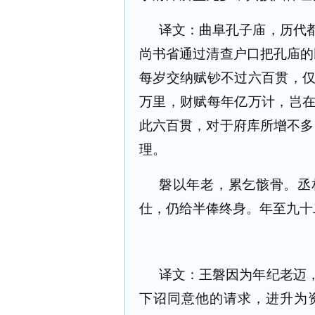
译文：曲阜孔子庙，历代
尚书省通过清查户口把孔庙的
每岁交纳赋钞不过六百贯，
万里，财赋每年亿万计，岂
此六百贯，对于府库所增不多
理。
磐以年老，累乞骸骨。丞
仕，仍给半俸终身。年至九十
译文：王磐因为年纪老迈
下诏同意他的请求，进升为