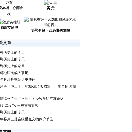
诙亦谐，亦师亦
买 卖
友
酒后英雄胆
邯郸有经（2026邯郸酒经
关文章
郸历史上的今天
郸历史上的今天
郸历史上的今天
郸地区抗战大事记
年县清晖书院历史变迁
座等了你三千年的城•成语典故篇——寓言传说·邯
隋洺州广年（永年）县令故吴明府墓志铭
梅开二度”发生在古城邯郸！
郸历史上的今天
年县第三批县级重点文物保护单位