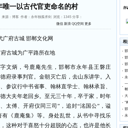
年唯一以古代官吏命名的村
亦
55:30 来源：博客 作者：永年独孤求剑 浏览：
1345
分享：
微信
新浪
QQ空间
更多
相
邯
广府古城为广平路所在地
邯
邯
年），字文炳，号鹿庵先生，邯郸市永年县王磐庄
邯
归德府录事判官。金朝灭亡后，去山东讲学。入
永
一
使、参议行中书省事、翰林直学士、翰林承旨、
郸
资德大夫年老回乡。至元三十年，卒于家，时年
大
“
臣、太傅、开府仪同三司”，追封“洺国公”，谥
邯
，著有《鹿庵集》等。身处乱世，从书中寻找乐
永
悲，这种对于喜怒十分超脱的心态，也许是他长