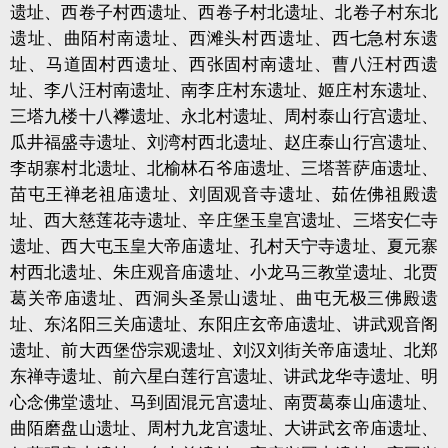
遗址、西卷子村西遗址、西卷子村北遗址、北卷子村东北
遗址、曲陌村南遗址、西滩头村西遗址、西七急村东遗
址、马道固村西遗址、西张固村南遗址、曹八汪村西遗
址、李八汪村南遗址、南李庄村东遗址、姬庄村东遗址、
三塔九楼十八襻遗址、永北村遗址、周村泰山行宫遗址、
瓜井福盛寺遗址、刘湾村西北遗址、赵庄泰山行宫遗址、
李胡寨村北遗址、北榆林石爷庙遗址、三塔菩萨庙遗址、
苗屯王禅老祖庙遗址、刘固观音寺遗址、茹佐佛祖殿遗
址、西大慈莲花寺遗址、辛庄堡玉皇宫遗址、三塔安仁寺
遗址、西大屯玉皇大帝庙遗址、孔村天宁寺遗址、夏元寨
村西北遗址、朱庄观音庙遗址、小龙马三教堂遗址、北贾
葛关帝庙遗址、西洞头圣景山遗址、曲屯无极三佛殿遗
址、东洺阳三关庙遗址、东阳庄玄帝庙遗址、讲武观音阁
遗址、前大西堡岱宗观遗址、刘汉刘街关帝庙遗址、北郑
东禅寺遗址、前六星白莲行宫遗址、讲武龙华寺遗址、明
心念佛堂遗址、马到固混元宫遗址、南贾葛泰山庙遗址、
曲陌磨盘山遗址、周村九龙宫遗址、大讲武玄帝庙遗址、