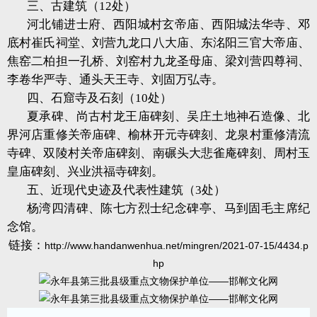
三、古建筑（12处）
河北铺进士府、西阳城村玄帝庙、西阳城法华寺、邓
底村崔氏祠堂、刘营九龙口八大庙、东洺阳三官大帝庙、
焦窑二柏担一孔桥、刘窑村九龙圣母庙、梁刘营四尊祠、
李卷华严寺、通头天王寺、刘固万弘寺。
四、石窟寺及石刻（10处）
夏承碑、尚古村龙王庙碑刻、吴庄土地神石造像、北
界河店重修关帝庙碑、榆林开元寺碑刻、龙泉村重修清流
寺碑、双陵村关帝庙碑刻、南碾头大悲雀庵碑刻、周村玉
皇庙碑刻、兴业洪福寺碑刻。
五、近现代史迹及代表性建筑（3处）
杨湾四清碑、陈七方烈士纪念碑亭、马到固毛主席纪
念馆。
链接：
http://www.handanwenhua.net/mingren/2021-07-15/4434.p
hp