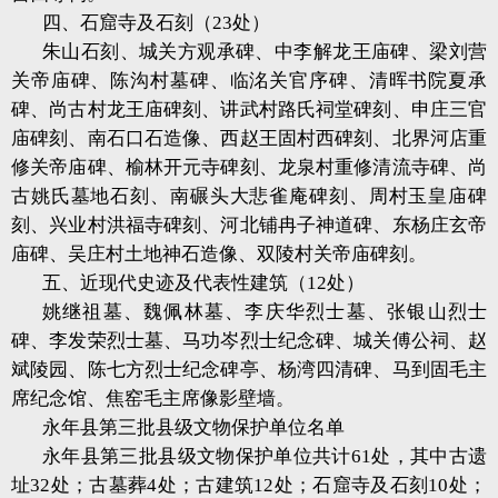
四、石窟寺及石刻（23处）
朱山石刻、城关方观承碑、中李解龙王庙碑、梁刘营
关帝庙碑、陈沟村墓碑、临洺关官序碑、清晖书院夏承
碑、尚古村龙王庙碑刻、讲武村路氏祠堂碑刻、申庄三官
庙碑刻、南石口石造像、西赵王固村西碑刻、北界河店重
修关帝庙碑、榆林开元寺碑刻、龙泉村重修清流寺碑、尚
古姚氏墓地石刻、南碾头大悲雀庵碑刻、周村玉皇庙碑
刻、兴业村洪福寺碑刻、河北铺冉子神道碑、东杨庄玄帝
庙碑、吴庄村土地神石造像、双陵村关帝庙碑刻。
五、近现代史迹及代表性建筑（12处）
姚继祖墓、魏佩林墓、李庆华烈士墓、张银山烈士
碑、李发荣烈士墓、马功岑烈士纪念碑、城关傅公祠、赵
斌陵园、陈七方烈士纪念碑亭、杨湾四清碑、马到固毛主
席纪念馆、焦窑毛主席像影壁墙。
永年县第三批县级文物保护单位名单
永年县第三批县级文物保护单位共计61处，其中古遗
址32处；古墓葬4处；古建筑12处；石窟寺及石刻10处；