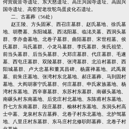
何营观音寺遗址、东大慈遗址、高庄兴国寺遗址、高固兴
国寺遗址、高窑贺老坟鸵鸟蛋皮化石遗址。
二、古墓葬（56处）
赵王陵、方头固冢、西召庄墓群、赵氏墓地、徐氏墓
地、胡瓒墓、东阳城墓、西洺阳墓、临洺关墓、西洞头墓
群、李亦畲墓地、北卷子墓群、曲陌墓群、宋世程墓、侯
氏墓群、马氏墓群、小龙马墓群、李氏墓群、朱氏祖茔、
前当头墓群、后当头墓群、大郑庄墓群、代庄墓群、毛遂
墓、西屯庄墓群、双陵墓群、张湾墓群、北沿村墓群、西
阳城墓群、卢大忠墓和董其昌碑、杨露禅墓地、武禹襄
墓、前朱庄墓地、张湾村东北墓地、郝庄墓葬、马到固村
墓地、大阎胡寨宁氏墓群、何庄墓群、申氏家族墓地、杨
湾村东墓地、西辛寨墓群、东苏村东墓群、南碾头墓地、
南碾头村东南墓地、后党庄村北墓地、东陈甫村东墓地、
乔七方东南墓群、段庄墓群、榆林村东墓地、东洞头村高
士中墓、龙泉村东古墓葬、北卷子村东北墓地、北护驾墓
地、八里庄村东墓群、东马庄村北修职郎墓葬、北卷子村