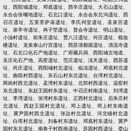
址、西阳城遗址、邓底遗址、西辛庄遗址、大石山遗址、
永合会张嘴地遗址、石北口遗址、永合会东北沟遗址、西
召庄遗址、五里菩萨庙遗址、李氏祠堂遗址、圣泉宫遗
址、泉亭寺遗址、冉子茔遗址、普会寺遗址、明山遗址、
小油村遗址、前朱庄遗址、贾八汪遗址、何庄遗址、梳妆
楼遗址、龙泉泰山行宫遗址、西苏清都观遗址、清流寺遗
址、石北口化石产地遗址、广府藏兵洞、西阳城古地道、
吴庄化石产地、高窑遗址、范庄遗址、洺关遗址、西苏遗
址、尚庄遗址、西阳城村北遗址、临洺遗址、邓底村北遗
址、曲陌村西遗址、东石山村东北遗址、台湾村北遗址、
两岗村西北遗址、孟湾村东遗址、北郑村西遗址、温窑村
东北遗址、东赵王固村东遗址、中召庄村南遗址、刘湾遗
址、李湾遗址、张湾村东遗址、正西村北遗址、后朱庄村
北遗址、西赵王固村北遗址、邓上遗址、邓上村东南遗
址、冀尹固村西北遗址、张边村北遗址、河北铺村北遗
址、白塔村北遗址、刘备村东遗址、邓底村东遗址、冀尹
固村东北遗址、南卷子村西南遗址、苏固村西遗址、娄山