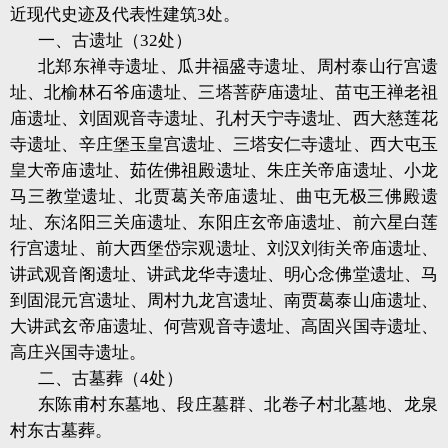
近现代史迹及代表性建筑3处。
一、古遗址（32处）
北郑东禅寺遗址、瓜井福盛寺遗址、周村泰山行宫遗
址、北榆林石爷庙遗址、三塔菩萨庙遗址、苗屯王禅老祖
庙遗址、刘固观音寺遗址、孔村天宁寺遗址、西大慈莲花
寺遗址、辛庄堡玉皇宫遗址、三塔安仁寺遗址、西大屯玉
皇大帝庙遗址、茹佐佛祖殿遗址、朱庄关帝庙遗址、小龙
马三教堂遗址、北贾葛关帝庙遗址、曲屯无极三佛殿遗
址、东洺阳三关庙遗址、东阳庄玄帝庙遗址、前六星白莲
行宫遗址、前大西堡岱宗观遗址、刘汉刘街关帝庙遗址、
讲武观音阁遗址、讲武龙华寺遗址、明心念佛堂遗址、马
到固混元宫遗址、周村九龙宫遗址、南贾葛泰山庙遗址、
大讲武玄帝庙遗址、何营观音寺遗址、高固兴国寺遗址、
高庄兴国寺遗址。
二、古墓葬（4处）
东陈甫村东墓地、段庄墓群、北卷子村北墓地、龙泉
村东古墓葬。