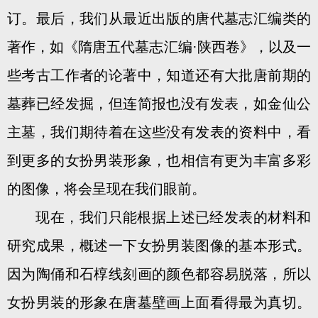
订。最后，我们从最近出版的唐代墓志汇编类的
著作，如《隋唐五代墓志汇编·陕西卷》，以及一
些考古工作者的论著中，知道还有大批唐前期的
墓葬已经发掘，但连简报也没有发表，如金仙公
主墓，我们期待着在这些没有发表的资料中，看
到更多的女扮男装形象，也相信有更为丰富多彩
的图像，将会呈现在我们眼前。
现在，我们只能根据上述已经发表的材料和
研究成果，概述一下女扮男装图像的基本形式。
因为陶俑和石椁线刻画的颜色都容易脱落，所以
女扮男装的形象在唐墓壁画上面看得最为真切。