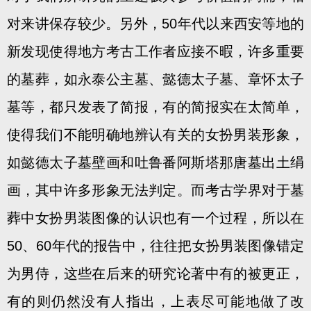
对来讲保存较少。另外，50年代以来西安等地的
新发现使得地方考古工作者应接不暇，许多重要
的墓葬，如永泰公主墓、懿德太子墓、章怀太子
墓等，都只发表了简报，有的简报实在太简单，
使得我们不能明确地辨认有关的女扮男装形象，
如懿德太子墓壁画和吐鲁番阿斯塔那唐墓出土绢
画，其中许多形象无法判定。而考古学界对于墓
葬中女扮男装图像的认识也有一个过程，所以在
50、60年代的报告中，往往把女扮男装图像错定
为男侍，这些在后来的研究论著中有的被更正，
有的则仍然没有人指出，上表尽可能地做了改