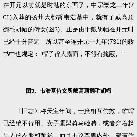
在开元以前就是时髦的东西了，中宗景龙二年(7
08)入葬的扬州大都督韦浩墓中，就有了戴高顶
翻毛胡帽的侍女(图3)。正是由于戴胡帽在开元时
已经十分普遍，所以甚至连开元十九年(731)的敕
书中也规定：“帽子皆大露面，不得有掩蔽。”
图3、韦浩墓侍女所戴高顶翻毛胡帽
《旧志》称天宝年间，士庶相互仿效，帷帽
已经绝不行用。女子露髻骑马驰骋，或者穿着起
男人的衣服和靴衫，而且不论尊卑内外，都有仿