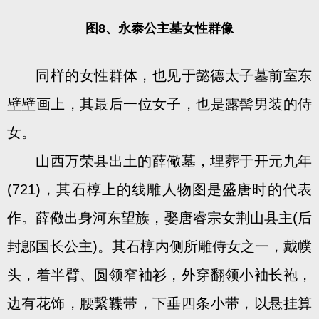
图8、永泰公主墓女性群像
同样的女性群体，也见于懿德太子墓前室东
壁壁画上，其最后一位女子，也是露髻男装的侍
女。
山西万荣县出土的薛儆墓，埋葬于开元九年
(721)，其石椁上的线雕人物图是盛唐时的代表
作。薛儆出身河东望族，娶唐睿宗女荆山县主(后
封鄎国长公主)。其石椁内侧所雕侍女之一，戴幞
头，着半臂、圆领窄袖衫，外穿翻领小袖长袍，
边有花饰，腰繋鞢带，下垂四条小带，以悬挂算