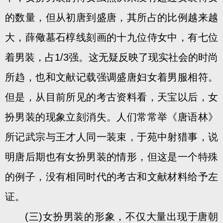
的数量，但从初唐到盛唐，其所占的比例越来越
大，薛儆墓石椁线刻画的十九位侍女中，有七位
着男装，占1/3强。这无疑反映了现实社会的时尚
所趋，也和文献记载强调盛唐妇女着男服相符。
但是，从目前所见的考古资料看，天宝以后，女
扮男装的现象立刻消失。人们常常举《唐语林》
所记武宗与王才人同一装束，于苑中射猎事，说
明唐后期也有女扮男装的情形，但这是一个特殊
的例子，没有相同时代的考古和文献材料给予左
证。
(三)女扮男装的形象，不仅大量出现于唐朝