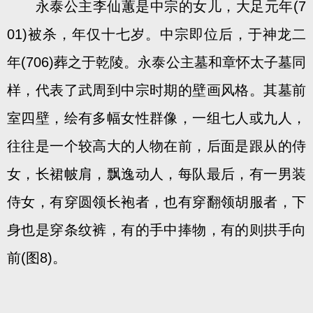
永泰公主李仙蕙是中宗的女儿，大足元年(7
01)被杀，年仅十七岁。中宗即位后，于神龙二
年(706)葬之于乾陵。永泰公主墓和章怀太子墓同
样，代表了武周到中宗时期的壁画风格。其墓前
室四壁，绘有多幅女性群像，一组七人或九人，
往往是一个较高大的人物在前，后面是跟从的侍
女，长裙帔肩，飘逸动人，每队最后，有一男装
侍女，有穿圆领长袍者，也有穿翻领胡服者，下
身也是穿条纹裤，有的手中捧物，有的则拱手向
前(图8)。