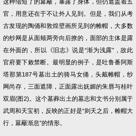
这种缩短了的羃䍦，暴露了身体，但仍遮盖着五
官，用意还在于不让外人见到。但是，我们从考
古发现的陶俑和敦煌壁画所见到的帷帽，大多数
的纱网是从面颊两旁向后撩的，面部的主体是露
在外面的，所以《旧志》说是“渐为浅露”，故此
官府要下敕禁断。最明显的例子，是吐鲁番阿斯
塔那第187号墓出土的骑马女俑，头戴帷帽，纱
网尚存，三面遮障，正面露出妩媚的朱唇与桂叶
双眉(图2)。这个墓葬出土的墓志和文书分别属于
武周和天宝初，反映的正好是“则天之后，帷帽大
行，羃䍦渐息”的情形。