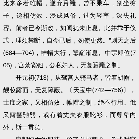
比来多着帷帽，遂弃羃䍦，曾不乘车，别坐檐
子，递相仿效，浸成风俗，过为轻率，深失礼
容。前者已令渐改，如闻犹未止息。此并乖于仪
式，理须禁断，自今已后，勿使更然。”则天之后
(684—704)，帷帽大行，羃䍦渐息。中宗即位(7
05)，宫禁宽弛，公私妇人，无复羃䍦之制。
开元初(713)，从驾宫人骑马者，皆着胡帽，
靓妆露面，无复障蔽。〔天宝中(742—756)〕，
士庶之家，又相仿效，帷帽之制，绝不行用。俄
又露髻驰骋，或有着丈夫衣服靴衫，而尊卑内
外，斯一贯矣。