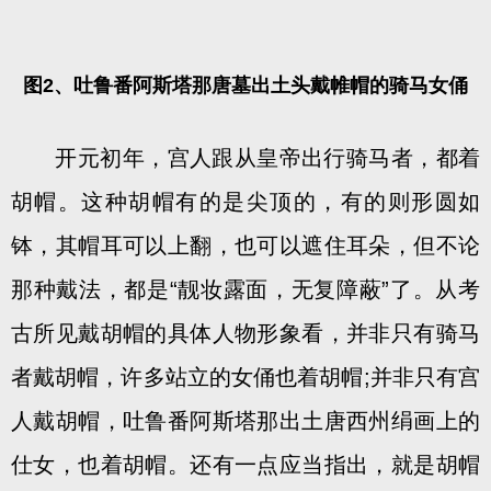
图2、吐鲁番阿斯塔那唐墓出土头戴帷帽的骑马女俑
开元初年，宫人跟从皇帝出行骑马者，都着
胡帽。这种胡帽有的是尖顶的，有的则形圆如
钵，其帽耳可以上翻，也可以遮住耳朵，但不论
那种戴法，都是“靓妆露面，无复障蔽”了。从考
古所见戴胡帽的具体人物形象看，并非只有骑马
者戴胡帽，许多站立的女俑也着胡帽;并非只有宫
人戴胡帽，吐鲁番阿斯塔那出土唐西州绢画上的
仕女，也着胡帽。还有一点应当指出，就是胡帽