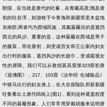
附国，应当就是唐代的吐蕃，在青藏高原;隋及唐
初的吐谷浑，则游牧于今青海和新疆塔里木盆地
东南部;两者均为西域民族，其戴羃䍦目的是遮挡
西北的风沙。重要的是，这种羃䍦在西域是男子
的服装，而在唐初，则变成宫女和王公家内妇女
出行时的服装，遮挡风沙的长披巾，变成窥视女
性的屏障。我们可以从敦煌莫高窟第323窟初唐
《迎佛图》，217、103窟《法华经·化城喻品》
中骑马出行的妇女身上，在大谷探险队所获新疆
吐鲁番出土唐代绢画上(图1)，看到这种遮盖程度
不同的羃䍦形象。人们常常用穿戴胡服来说明唐