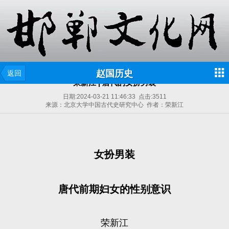
赵国历史
返回
荣新江 | 唐代的女扮男装
日期:
2024-03-21 11:46:33
点击:
3511
来源：北京大学中国古代史研究中心 作者：荣新江
女扮男装
唐代前期妇女的性别意识
荣新江