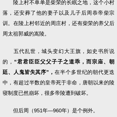
陵上村不单单是柴荣的长眠之地，这个小村
落，还安葬了他的妻子以及儿子后周恭帝柴宗
训。在陵上村邻近的周庄村，还有柴荣的养父后
周太祖郭威的嵩陵。
五代乱世，城头变幻大王旗，如史书所说
的，
“君君臣臣父父子子之道乖，而宗庙、朝
廷、人鬼皆失其序”，
在半个多世纪的朝代更迭
中，有超过半数的皇帝死于非命，唐朝以来的陵
寝制度已然崩坏，很多帝陵遭到破坏。
但后周（951年—960年）是个例外。