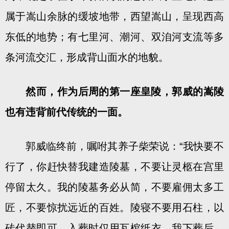
属于嵩山余脉的缓坡地带，西望嵩山，呈现西高
东低的地势；有七里河、潮河、双洎河支流等多
条河流交汇，形成背山面水的地貌。
然而，作为后周的第一座皇陵，郭威的嵩陵
也有违背前代传统的一面。
郭威临终前，嘱咐其养子柴荣说：“我快要不
行了，你赶快替我建造陵墓，不要让灵柩在宫里
停留太久。我的陵墓务必从简，不要雇佣太多工
匠，不要惊扰远近的百姓。陵寝不要用石柱，以
砖代替即可，入葬时仅用瓦棺纸衣。我下葬后，