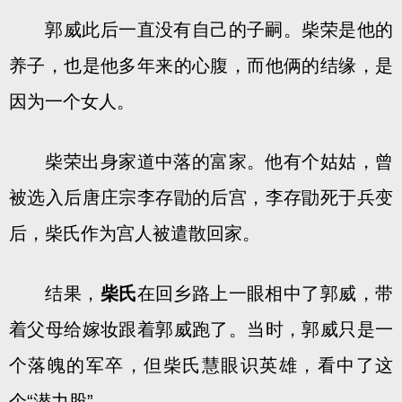
郭威此后一直没有自己的子嗣。柴荣是他的
养子，也是他多年来的心腹，而他俩的结缘，是
因为一个女人。
柴荣出身家道中落的富家。他有个姑姑，曾
被选入后唐庄宗李存勖的后宫，李存勖死于兵变
后，柴氏作为宫人被遣散回家。
结果，
柴氏
在回乡路上一眼相中了郭威，带
着父母给嫁妆跟着郭威跑了。当时，郭威只是一
个落魄的军卒，但柴氏慧眼识英雄，看中了这
个“潜力股”。