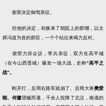
柴荣决定御驾亲征。
但他的决定，却换来了朝廷上的群嘲，以太
师冯道为首的群臣，一个个站出来竭力反对。
柴荣力排众议，带兵亲征，双方在高平城
（在今山西晋城）爆发一场大战，史称
“高平之
战”。
刚开打，后周右路军就崩了。后周大将
樊爱
能、何徽
望贼而遁，千余人投降了北汉，南逃的