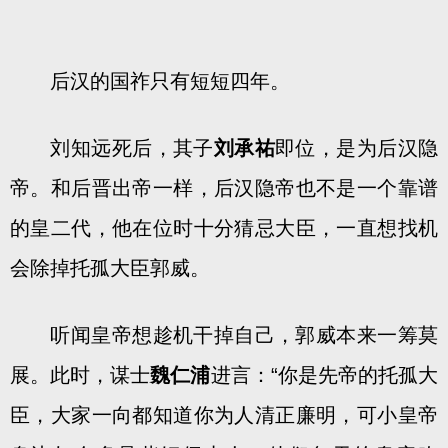
后汉的国祚只有短短四年。
刘知远死后，其子
刘承祐
即位，是为后汉隐
帝。和后晋出帝一样，后汉隐帝也不是一个靠谱
的皇二代，他在位时十分猜忌大臣，一直想找机
会除掉托孤大臣郭威。
听闻皇帝想趁机干掉自己，郭威本来一筹莫
展。此时，谋士
魏仁浦
进言：“你是先帝的托孤大
臣，大家一向都知道你为人清正廉明，可小皇帝