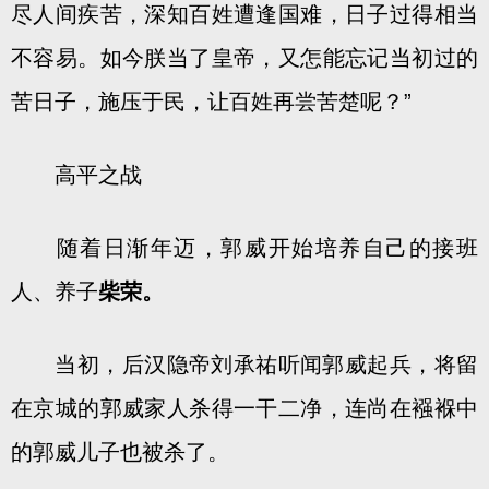
尽人间疾苦，深知百姓遭逢国难，日子过得相当
不容易。如今朕当了皇帝，又怎能忘记当初过的
苦日子，施压于民，让百姓再尝苦楚呢？”
高平之战
随着日渐年迈，郭威开始培养自己的接班
人、养子
柴荣。
当初，后汉隐帝刘承祐听闻郭威起兵，将留
在京城的郭威家人杀得一干二净，连尚在襁褓中
的郭威儿子也被杀了。