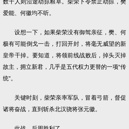
数千人则沿途劫掠粮草。柴荣下令禁止劫掠，樊
爱能、何徽均不听。
设想一下，如果柴荣没有御驾亲征，樊、何
极有可能倒戈一击，打回开封，将毫无威望的新
皇帝干掉。要知道，将领前线战败后，掉头灭掉
故主，拥立新君，几乎是五代权力更替的一项“传
统”。
关键时刻，柴荣亲率军队，冒着弓箭，督促
诸将奋战，直到斩杀北汉骁将张元徽。
此战，后周胜利了。