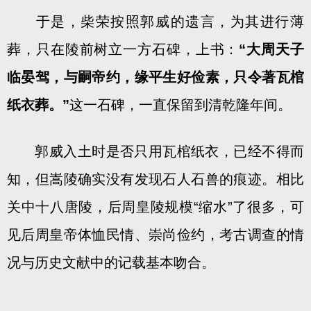
于是，柴荣按照郭威的遗言，为其进行薄
葬，只在陵前树立一方石碑，上书：
“大周天子
临晏驾，与嗣帝约，缘平生好俭素，只令著瓦棺
纸衣葬。”
这一石碑，一直保留到清乾隆年间。
郭威入土时是否只用瓦棺纸衣，已经不得而
知，但嵩陵确实没有发现石人石兽的痕迹。相比
关中十八唐陵，后周皇陵规模“缩水”了很多，可
见后周皇帝体恤民情、崇尚俭约，考古调查的情
况与历史文献中的记载基本吻合。