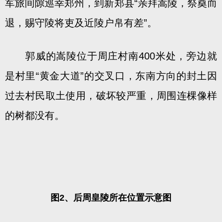
军旅间隙巡幸郑州，到新郑县“亲拜嵩陵，祭奠而
退，赐守陵将吏及近陵户帛有差”。
郭威的嵩陵位于周庄村南400米处，旁边就
是村里“黄金大道”的交叉口，东南方向的封土因
过去村民取土使用，破坏较严重，周围连棵像样
的树都没有。
图2、后周皇陵所在位置示意图