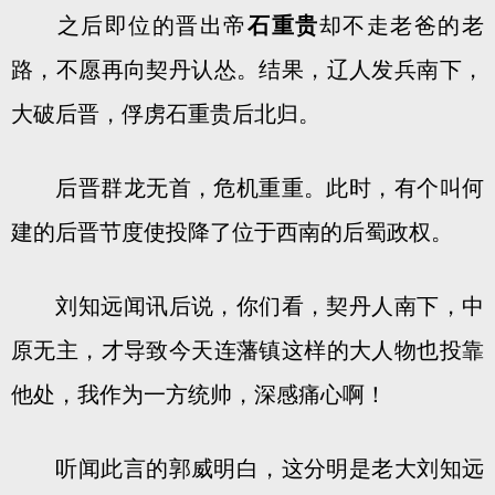
之后即位的晋出帝
石重贵
却不走老爸的老
路，不愿再向契丹认怂。结果，辽人发兵南下，
大破后晋，俘虏石重贵后北归。
后晋群龙无首，危机重重。此时，有个叫何
建的后晋节度使投降了位于西南的后蜀政权。
刘知远闻讯后说，你们看，契丹人南下，中
原无主，才导致今天连藩镇这样的大人物也投靠
他处，我作为一方统帅，深感痛心啊！
听闻此言的郭威明白，这分明是老大刘知远