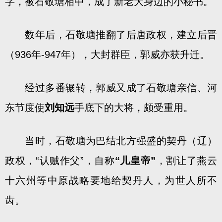
字，被石敬瑭相中，成了新老大身边的小秘书。
数年后，石敬瑭推翻了后唐政权，建立后晋
（936年-947年），大封群臣，郭威亦获升迁。
经过多番辗转，郭威又成了石敬瑭亲信、河
东节度使
刘知远
手底下的大将，颇受重用。
当时，石敬瑭为巴结北方强盛的契丹（辽）
政权，“认贼作父”，自称
“儿皇帝”
，割让了燕云
十六州等中原战略要地给契丹人，为世人所不
齿。