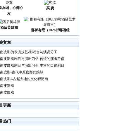
诙亦谐，亦师亦
买 卖
友
酒后英雄胆
邯郸有经（2026邯郸酒经
关文章
南皮影的表演技艺-影戏台与演员分工
南皮影戏剧目与演出习俗-传统的演出习俗
南皮影戏剧目与演出习俗-丰富的口传剧目
南皮影-古代中原皮影的嫡脉
南皮影--古赵大地的文化积淀南
南皮影戏
南皮影戏
目更新
目热门