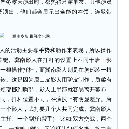
在严冬露天演出时，都热得只穿单衣。其他演员
场演出，他们都会显示出全能的本领，连敲带
影人的活动主要靠手势和动作来表现，所以操作
关键。冀南影人在扦杆的设置上不同于唐山影
装一根操作扦杆，而冀南影人则是在胸部装一根
翻转。这是因为唐山皮影人用驴皮制作，质柔有
从颈部挪到胸部，影人上半部就容易离开幕布，
不同，扦杆位置不同，在演技上有明显差异。唐
纵一个影人，武打要几个人共同完成。冀南影人
主扦、一个副扦(帮手)。比如:双方交战，两个
刀，一方枪加鞭)，无论打斗如何火爆，均由主