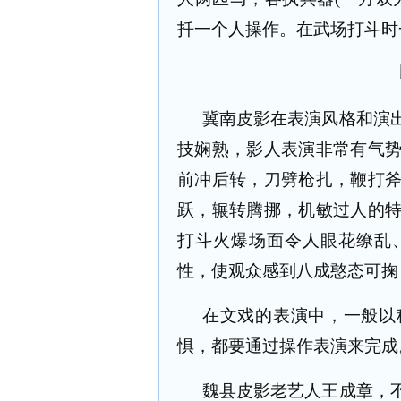
扦一个人操作。在武场打斗时
冀南皮影在表演风格和演
技娴熟，影人表演非常有气
前冲后转，刀劈枪扎，鞭打
跃，辗转腾挪，机敏过人的
打斗火爆场面令人眼花缭乱
性，使观众感到八成憨态可掬
在文戏的表演中，一般以
惧，都要通过操作表演来完成
魏县皮影老艺人王成章，