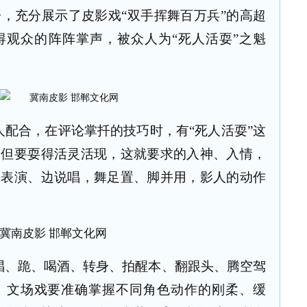
，充分展示了皮影戏“双手挥舞百万兵”的高超
得观众的阵阵掌声，被众人为“死人活耍”之魁
配合，在评论掌扦的技巧时，有“死人活耍”这
，但要耍得活灵活现，这就要求的入神、入情，
边表演、边说唱，舞足置、脚并用，影人的动作
唱、跪、喝酒、转身、拍醒本、翻跟头、腾空驾
。文场戏要准确掌握不同角色动作的刚柔、缓