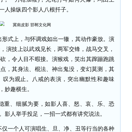
一人操纵四个影人八根扦子。
出形式上，与怀调戏如出一辙，其动作豪放。演
势，演技上以武戏见长，两军交锋，战马交叉，
斧砍，令人目不暇接。演猴戏，笑出其蹿蹦跑跳
特点，其身法、棍法、神出鬼没，变幻莫测，其
、叹为观止。八戒的表演，突出幽默性和趣味
，妙趣横生。
稳重、细腻为要，如影人喜、怒、哀、乐、恐
。影人举手投足，一招一式都有讲究说法。
不仅一个人可演唱生、旦、净、丑等行当的各种