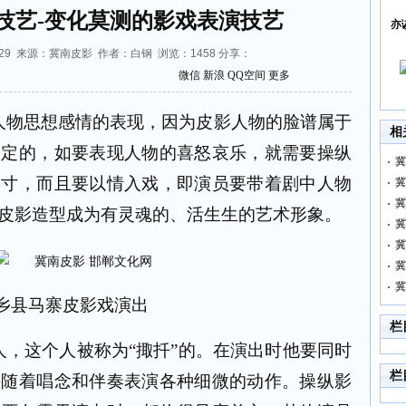
技艺-变化莫测的影戏表演技艺
亦
4:43:29 来源：冀南皮影 作者：白钢 浏览：
1458
分享：
微信
新浪
QQ空间
更多
人物思想感情的表现，因为皮影人物的脸谱属于
相
固定的，如要表现人物的喜怒哀乐，就需要操纵
冀
分寸，而且要以情入戏，即演员要带着剧中人物
冀
冀
皮影造型成为有灵魂的、活生生的艺术形象。
冀
冀
冀
冀
乡县马寨皮影戏演出
栏
，这个人被称为“掫扦”的。在演出时他要同时
栏
要随着唱念和伴奏表演各种细微的动作。操纵影