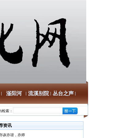
滏阳河
流溪别院
丛台之声
内检索：
荐资讯