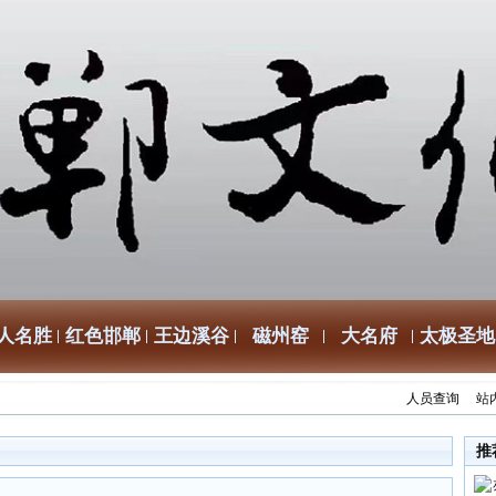
人名胜
红色邯郸
王边溪谷
磁州窑
大名府
太极圣地
人员查询
站
推