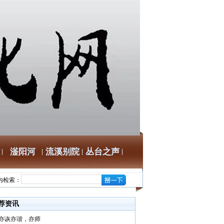
滏阳河
流溪别院
丛台之声
内检索：
荐资讯