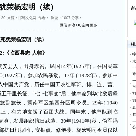
犹荣杨宏明（续）
亦
9:27:30 来源：邯郸文化网 作者： 浏览：
1007
分享：
微信
新浪
QQ空间
更多
虽死犹荣杨宏明（续
）
相
2:《临西县志·人物》
峥
太
北省黄安县人，出身赤贫。民国14年(1925年)，在国民革
一
难
927年)，参加农民暴动。17年 ( 1928年)，参加中
一
)，加入中国共产党，历任中国工农红军班、排、连、营、
河
五千里长征。“七 ·七事变”后，他奉命到华北敌后坚
刘
邯
副旅长，冀南军区第四分区司令员。29年( 1940
真
线上，有力地支援了百团大战。同年末，他率队到临
赵
，发展组织抗日武装。30年(1941年)秋，伪军冯
一
公
西部抗日根据地，安据点、修炮楼。杨宏明司令员仅以
一