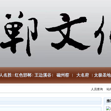
人名胜
红色邯郸
王边溪谷
磁州窑
大名府
太极圣地
人员查询
站
推