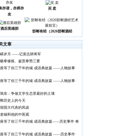
诙亦谐，亦师亦
买 卖
友
酒后英雄胆
邯郸有经（2026邯郸酒经
关文章
嵘岁月 ——记裴志耕将军
极拳修炼、鉴赏拳势三要
座等了你三千年的城·成语典故篇 ——人物故事·
座等了你三千年的城·成语典故篇 ——人物故事·
旭东：争做文学生态里最好的土壤
郸历史上的今天
假国大代表的风波
老锡和他的中医观
座等了你三千年的城·成语典故篇——历史事件·奉
座等了你三千年的城·成语典故篇 ——历史事件·