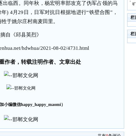
逐出临西。同年秋，杨宏明率部攻克了伪军占领的马
旷
42年) 4月29日，日军对抗日根据地进行“铁壁合围”，
栏
牺牲于姚尔庄村南麦田里。
栏
摘自《邱县英烈》
nhua.net/hdwhua/2021-08-02/4731.html
重作者，转载注明作者、文章出处
小编微信happy_happy_maomi）
共有
0
条评论