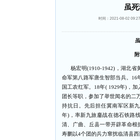
虽死
时间：2021-08-02 0
附
杨宏明(1910-1942)，湖
命军第八路军唐生智部当兵。16年(1
国工农红军。18年( 1929年
团长等职，参加了举世闻名的二万
持抗日。先后担任冀南军区新九旅
年)，率新九旅鏖战在德石铁路
清、广曲、丘县一带开辟革命根据地
寿鹏以4个团的兵力窜扰临清县