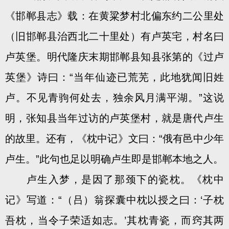
《邯郸县志》载：在黄粱梦村北偏东约二公里处
（旧邯郸县治西北二十里处）有卢英宅，村名曰
卢英堡。明代隆庆末期邯郸县知县张第的《过卢
英堡》诗曰：“当年仙迹已荒芜，此地犹闻旧姓
卢。不见青驹何处去，独余风月满平湖。”这说
明，张知县当年过访的卢英堡村，就是唐代卢生
的故里。还有，《枕中记》文曰：“俄有邑中少年
卢生。”此句也足以明确卢生即是邯郸本地之人。
卢生入梦，是因了那颈下的瓷枕。《枕中
记》写道：“（吕）翁探囊中枕以授之曰：‘子枕
吾枕，当令子荣适如志。’其枕青瓷，而窍其两