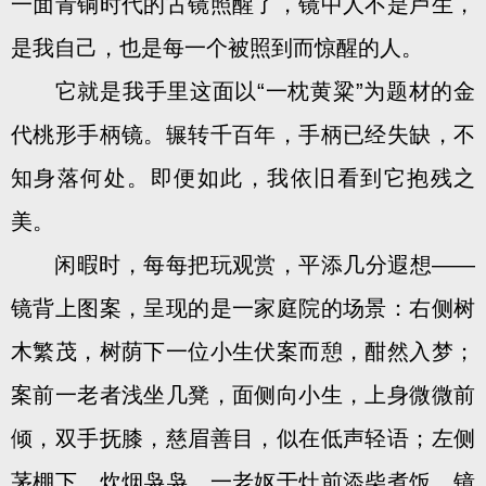
一面青铜时代的古镜照醒了，镜中人不是卢生，
是我自己，也是每一个被照到而惊醒的人。
它就是我手里这面以“一枕黄粱”为题材的金
代桃形手柄镜。辗转千百年，手柄已经失缺，不
知身落何处。即便如此，我依旧看到它抱残之
美。
闲暇时，每每把玩观赏，平添几分遐想——
镜背上图案，呈现的是一家庭院的场景：右侧树
木繁茂，树荫下一位小生伏案而憩，酣然入梦；
案前一老者浅坐几凳，面侧向小生，上身微微前
倾，双手抚膝，慈眉善目，似在低声轻语；左侧
茅棚下，炊烟袅袅，一老妪于灶前添柴煮饭。镜