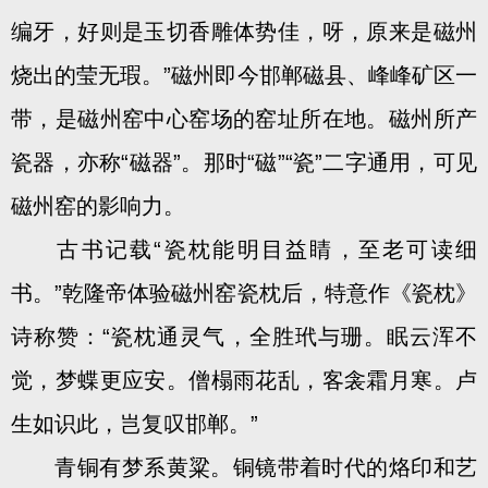
编牙，好则是玉切香雕体势佳，呀，原来是磁州
烧出的莹无瑕。”磁州即今邯郸磁县、峰峰矿区一
带，是磁州窑中心窑场的窑址所在地。磁州所产
瓷器，亦称“磁器”。那时“磁”“瓷”二字通用，可见
磁州窑的影响力。
古书记载“瓷枕能明目益睛，至老可读细
书。”乾隆帝体验磁州窑瓷枕后，特意作《瓷枕》
诗称赞：“瓷枕通灵气，全胜玳与珊。眠云浑不
觉，梦蝶更应安。僧榻雨花乱，客衾霜月寒。卢
生如识此，岂复叹邯郸。”
青铜有梦系黄粱。铜镜带着时代的烙印和艺