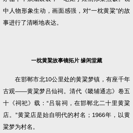
中人物形象生动，画面感强，对“一枕黄粱”的故
事进行了清晰地表达。
一枕黄粱故事镜拓片 缘闲堂藏
在邯郸市北10公里处的黄粱梦镇，有座千年
古观——黄粱梦吕仙祠。清代《畿辅通志》卷五
十《祠祀》载：“吕翁祠，在邯郸北二十里黄粱
店。”黄粱店是始自明代的村名；1966年，以黄
粱梦为村名。