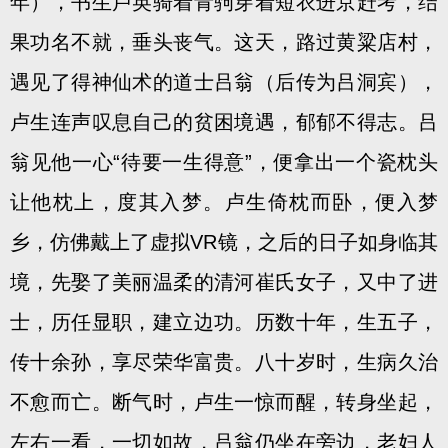
年），书生卢英骑着青驹穿着短衣进京赶考，结
果功名不就，垂头丧气。这天，路过黄粱店村，
遇见了得神仙术的道士吕翁（后传为吕洞宾），
卢生连声叹息自己的贫困境遇，郁郁不得志。吕
翁见他一心“待要一生得意”，便拿出一个瓷枕头
让他枕上，度其入梦。卢生倚枕而卧，便入梦
乡，仿佛戴上了虚拟VR镜，之后的日子如身临其
境，先娶了美丽温柔的清河崔氏女子，又中了进
士，历任显职，建立边功。历数十年，生五子，
传十余孙，享尽荣华富贵。八十岁时，生病久治
不愈而亡。断气时，卢生一惊而醒，转身坐起，
左右一看，一切如故，吕翁仍坐在旁边，老妇人