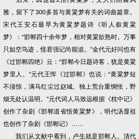
雅，留下了300多首与黄粱梦有关的词曲篇章。
宋代王安石最早为黄粱梦题诗《听人叙黄粱
梦》：“邯郸四十余年梦，相对黄粱欲熟时。万事
只如空鸟迹，怪君强记尚能追。”金代元好问也有
《过邯郸四绝》云：“邯郸今日题诗客，犹是黄粱
梦里人。”元代王恽《过邯郸》也说：“黄粱梦短
不须惊，满马红尘过赵城。独上荒台重惆怅，野
烟无处认温明。”元代词人马致远根据《枕中记》
创作了杂剧《邯郸道省悟黄粱梦》，明代汤显祖
也创作了杂剧《邯郸记》……
我们从文献中看到，卢生就是邯郸人。清代