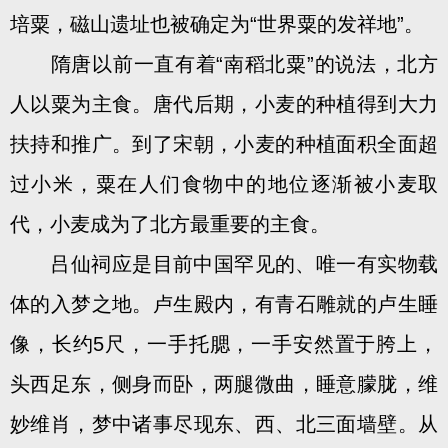
培粟，磁山遗址也被确定为“世界粟的发祥地”。
隋唐以前一直有着“南稻北粟”的说法，北方
人以粟为主食。唐代后期，小麦的种植得到大力
扶持和推广。到了宋朝，小麦的种植面积全面超
过小米，粟在人们食物中的地位逐渐被小麦取
代，小麦成为了北方最重要的主食。
吕仙祠应是目前中国罕见的、唯一有实物载
体的入梦之地。卢生殿内，有青石雕就的卢生睡
像，长约5尺，一手托腮，一手安然置于胯上，
头西足东，侧身而卧，两腿微曲，睡意朦胧，维
妙维肖，梦中诸事尽现东、西、北三面墙壁。从