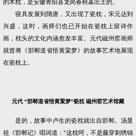
的木枕，是安徽青阳县龙岗春秋墓出土的。
寝具发展到隋唐，又出现了瓷枕，宋元达到
兴盛，这时，画师们也已开始在瓷枕上留诗作
画，枕头的文化内涵愈发丰富。元代磁州窑画师
就曾将《邯郸道省悟黄粱梦》的故事艺术地展现
在瓷枕上。
元代 “邯郸道省悟黄粱梦”瓷枕 磁州窑艺术馆藏
是的，故事中卢生的瓷枕就出自邯郸。汤显
祖《邯郸记》唱词道：“这枕呵，不是藤穿刺绣锦