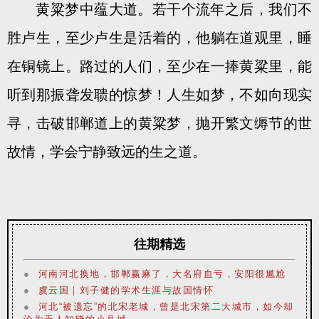
黄粱梦中蕴大道。若干个流年之后，我们不
胜卢生，至少卢生是活着的，他躺在道观里，睡
在铜镜上。路过的人们，至少在一捧黄粱里，能
听到那振聋发聩的惊梦！人生如梦，不如向现实
寻，击破邯郸道上的黄粱梦，抛开繁文缛节的世
故情，学会宁静致远的生之道。
往期精选
●
河南河北换地，邯郸赢麻了，大名府血亏，安阳很尴尬
●
虞云国｜刘子健的学术生涯与故国情怀
●
河北“被遗忘”的北宋老城，曾是北宋第二大城市，如今却