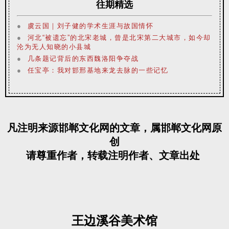
往期精选
●
虞云国｜刘子健的学术生涯与故国情怀
●
河北“被遗忘”的北宋老城，曾是北宋第二大城市，如今却
沦为无人知晓的小县城
●
几条题记背后的东西魏洛阳争夺战
●
任宝亭：我对邯邢基地来龙去脉的一些记忆
凡注明来源邯郸文化网的文章，属邯郸文化网原
创
请尊重作者，转载注明作者、文章出处
王边溪谷美术馆