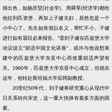
很出色，如杨庆堃(社会学)、周舜莘(经济学)都给
他拉到匹资堡，再加上子健夫妇，居然也是一个
小中心了。先生如肯假以名义，帮忙不小。子健
进行如有眉目必来报告。”⑧刘子健在匹兹堡大学
动议设立“胡适中国文化讲座”，或许与他设想筹
建中的匹兹堡大学东亚中心而借重胡适声望有
关。1960年，匹兹堡大学东亚中心成立，但就在
这年，他转赴斯坦福大学应聘副教授。
20世纪50年代，刘子健将研究重心从现代中
日关系转向宋史，这一重大抉择有着多方面的因
素。