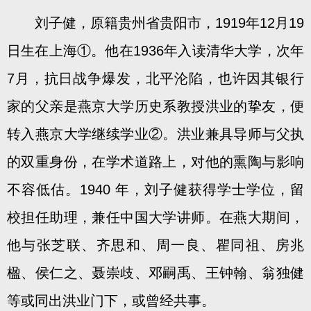
刘子健，原籍贵州省贵阳市，1919年12月19
日生在上海①。他在1936年入读清华大学，次年
7月，抗日战争爆发，北平沦陷，也许因其银行
家的父亲是燕京大学历史系教授洪业的挚友，便
转入燕京大学继续学业②。洪业兼具导师与父执
的双重身份，在学术道路上，对他的熏陶与影响
不容低估。1940 年，刘子健获得学士学位，留
校担任助理，兼任中国大学讲师。在燕大期间，
他与张芝联、齐思和、周一良、瞿同祖、房兆
楹、侯仁之、聂崇歧、邓嗣禹、王钟翰、翁独健
等或同出洪业门下，或曾经共事。