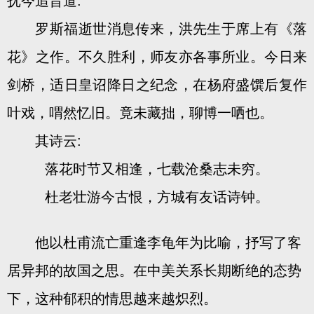
抚今追昔道:
罗斯福逝世消息传来，洪先生于席上有《落
花》之作。不久胜利，师友亦各事所业。今日来
剑桥，适日皇诏降日之纪念，在杨府盛馔后复作
叶戏，喟然忆旧。竟未藏拙，聊博一哂也。
其诗云:
落花时节又相逢，七载沧桑志未穷。
杜老壮游今古恨，方城有友话诗钟。
他以杜甫流亡重逢李龟年为比喻，抒写了客
居异邦的故国之思。在中美关系长期断绝的态势
下，这种郁积的情思越来越炽烈。