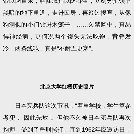
带以防自杀，解除戒指以防吞金，立刻分批领下
黑暗的地下甬道，走进囚房，再经过搜查，从像
狗洞似的小门钻进木笼子。……久禁监中，真易
得神经病，更何况两个馒头无法吃饱，背脊发
冷，两条线毡，真是“不耐五更寒”。
北京大学红楼历史照片
日本宪兵队这次审讯，“着重学校，学生算参
考犯， 因此先放”。但他不久被日本宪兵队再次
拘押，受到了严刑拷打。直到1962年应邀访日，