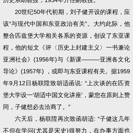
历史系助教授，1954年升任副教授。
20世纪50年代初期，刘子健开设的课程，应
该“与现代中国和东亚政治有关”。大约此际，他
整合匹兹堡大学相关各系的资源，创设了东亚课
程，他的短文《评〈历史上封建主义〉一书兼论
亚洲社会》(1956年)与《新课———亚洲各文化
导论》(1957年) ，或即与东亚课程有关。据1959
年9月12日杨联陞致胡适函说: “上次谈的在匹资
堡大学设一‘胡适中国文化讲座’，蒙您在原则上赞
同，子健想必去洽商了。”
六天后，杨联陞再次致函胡适: “子健这几年
不但在学问(尤其是宋史)很努力，在办事方面也