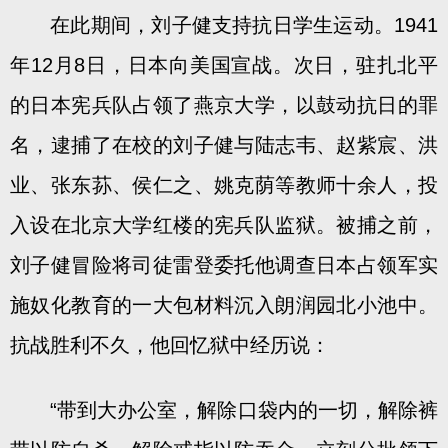
在此期间，刘子健支持抗日学生运动。1941
年12月8日，日本向美国宣战。次日，驻扎北平
的日本宪兵队占领了燕京大学，以鼓动抗日的罪
名，逮捕了在校的刘子健与陆志韦、赵紫宸、洪
业、张东荪、侯仁之、姚克荫等教师十余人，投
入设在北京大学红楼的宪兵队监狱。被捕之前，
刘子健冒险将司徒雷登委托他调查日本占领军实
施奴化教育的一大包材料沉入朗润园北小池中。
抗战胜利不久，他回忆狱中经历说：
“带到大办公室，解除口袋内的一切，解除裤