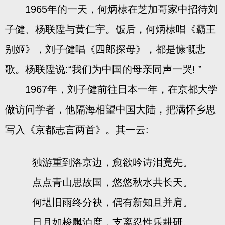
1965年的一天，何炳棣在芝加哥家中招待刘
子健、杨联陞与黄仁宇。饭后，何炳棣唱《霸王
别姬》，刘子健唱《四郎探母》，都是慷慨悲
歌。杨联陞说:“我们为中国的母亲同声一哭! ”
1967年，刘子健前往日本一年，在京都大学
做访问学者，他隔海相望中国大陆，把满怀乡思
写入《京都志言两首》。其一云:
独游重到洛京边，愈欲吟诗泪竟先。
点点青山思故国，悠悠秋水共长天。
何堪旧雨终分袂，偶有新知且并肩。
日月如梭飘泊度，支离忍性乐耕研。