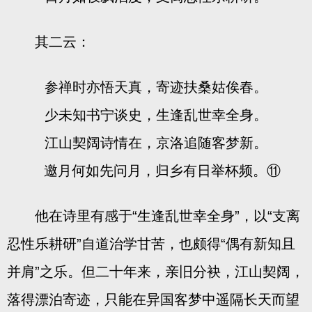
其二云：
参禅时亦悟天真，寄迹扶桑姑俟春。
少未知书宁谈史，生逢乱世幸全身。
江山契阔诗情在，京洛追随客梦新。
邀月何如先问月，归乡有日举杯频。
⑪
他在诗里有感于“生逢乱世幸全身”，以“支离
忍性乐耕研”自道治学甘苦，也颇得“偶有新知且
并肩”之乐。但二十年来，亲旧分袂，江山契阔，
落得漂泊寄迹，只能在异国客梦中遥隔长天而望