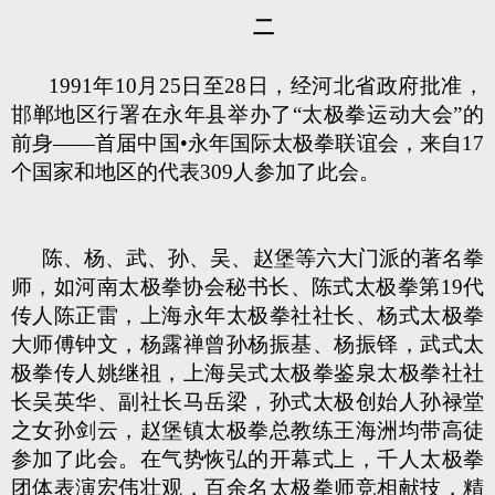
二
1991年10月25日至28日，经河北省政府批准，
邯郸地区行署在永年县举办了“太极拳运动大会”的
前身——首届中国•永年国际太极拳联谊会，来自17
个国家和地区的代表309人参加了此会。
陈、杨、武、孙、吴、赵堡等六大门派的著名拳
师，如河南太极拳协会秘书长、陈式太极拳第19代
传人陈正雷，上海永年太极拳社社长、杨式太极拳
大师傅钟文，杨露禅曾孙杨振基、杨振铎，武式太
极拳传人姚继祖，上海吴式太极拳鉴泉太极拳社社
长吴英华、副社长马岳梁，孙式太极创始人孙禄堂
之女孙剑云，赵堡镇太极拳总教练王海洲均带高徒
参加了此会。在气势恢弘的开幕式上，千人太极拳
团体表演宏伟壮观，百余名太极拳师竞相献技，精