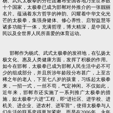
杨、武式太极拳的分社团遍布全国各地乃至世界数
十个国家，太极拳已成为邯郸对外推介的一张靓丽
名片。蕴涵着东方哲学的神韵、闪耀着中华文化光
芒的太极拳，集强身健体、修心养性、启智益慧等
诸多功能于一体，充满哲理，博大精深，是中国人
民以及全世界人民所喜爱的体育运动。
邯郸作为杨式、武式太极拳的发祥地，在弘扬太
极文化、惠及人类健康方面，发挥了积极的作用。
如今在邯郸，太极拳已成为邯郸人民生活中必不可
少的组成部分，并且所涉年龄段分布甚广，上至古
稀之年的老人，下至七八岁的孩童，习练起太极拳
来，一招一式，一丝不苟，气定神闲。不仅如此，
近年来，邯郸市还实施了一系列推广太极拳的措
施，如太极拳“六进”工程，即“进社区、进学校、进
机关、进企业、进农村、进军营”，使得太极拳与人
们生活的联系变得更加紧密。而早在2006年，永年