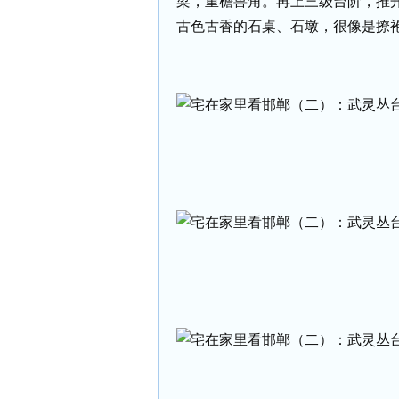
梁，重檐兽角。再上三级台阶，推
古色古香的石桌、石墩，很像是撩