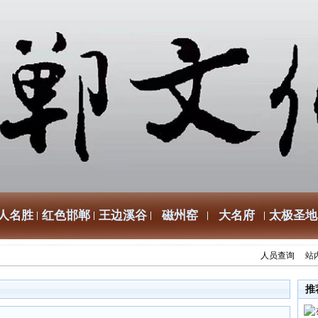
人名胜
红色邯郸
王边溪谷
磁州窑
大名府
太极圣地
人员查询
站
推