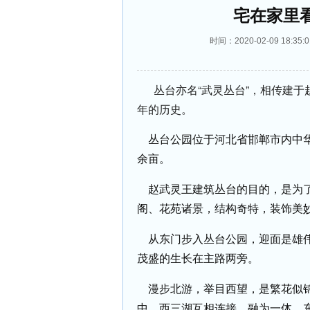
宅在家里
时间：2020-02-09 18
丛台亦名“武灵丛台”，相传建于赵
年的历史。
丛台公园位于河北省邯郸市内中华大
余亩。
赵武灵王建筑丛台的目的，是为了
阁、花苑诸景，结构奇特，装饰美
从东门步入丛台公园，迎面是雄伟的
茂盛的生长在主路两旁。
漫步北游，举目西望，是繁花似锦
中、西三湖互相连接，融为一体。