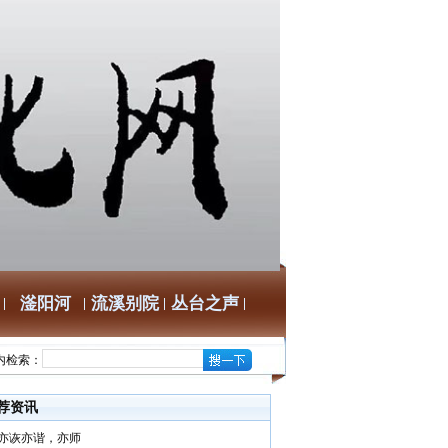
滏阳河
流溪别院
丛台之声
内检索：
荐资讯