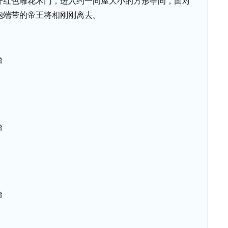
开红色雕花木门，进入约一间屋大小的方形亭间，面对
袍端带的帝王将相刚刚离去。