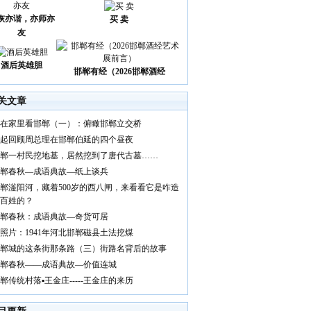
诙亦谐，亦师亦
买 卖
友
酒后英雄胆
邯郸有经（2026邯郸酒经
关文章
在家里看邯郸（一）：俯瞰邯郸立交桥
起回顾周总理在邯郸伯延的四个昼夜
郸一村民挖地基，居然挖到了唐代古墓……
郸春秋—成语典故—纸上谈兵
郸滏阳河，藏着500岁的西八闸，来看看它是咋造
百姓的？
郸春秋：成语典故—奇货可居
照片：1941年河北邯郸磁县土法挖煤
郸城的这条街那条路（三）街路名背后的故事
郸春秋——成语典故—价值连城
郸传统村落▪王金庄-----王金庄的来历