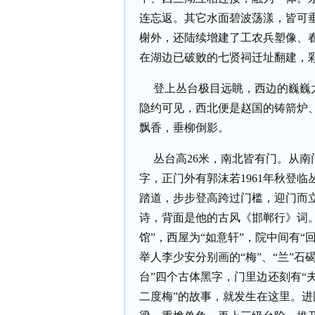
连忘返。其它水面碧波荡漾，皆可
榭外，还陆续增建了工农兵塑像、
在湖边已破败的七贤祠迁址翻建，
登上丛台极目远眺，西边的巍巍太
隐约可见，西北便是赵国的铸箭炉
飘香，垂柳倒影。
丛台高26米，南北皆有门。从南
字，正门外有郭沫若1961年秋登
踏道，步步登高跨过门槛，迎门而
诗，背面是他的古风《邯郸行》词
馆”，西屋为“如意轩”，院中间有“
举人李少安分别画的“梅”、“兰”
台”四个古体黑字，门里边还刻有“
二度梅”的故事，就发生在这里。