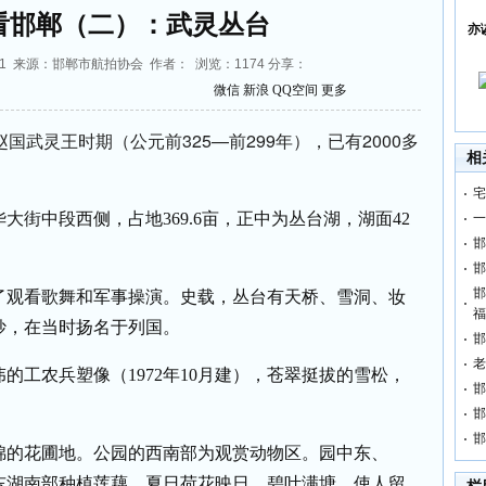
看邯郸（二）：武灵丛台
亦
:35:01 来源：邯郸市航拍协会 作者： 浏览：
1174
分享：
微信
新浪
QQ空间
更多
国武灵王时期（公元前325—前299年），已有2000多
相
宅
街中段西侧，占地369.6亩，正中为丛台湖，湖面42
一
邯
邯
邯
观看歌舞和军事操演。史载，丛台有天桥、雪洞、妆
福
妙，在当时扬名于列国。
邯
老
工农兵塑像（1972年10月建），苍翠挺拔的雪松，
邯
邯
邯
的花圃地。公园的西南部为观赏动物区。园中东、
东湖南部种植莲藕，夏日荷花映日，碧叶满塘，使人留