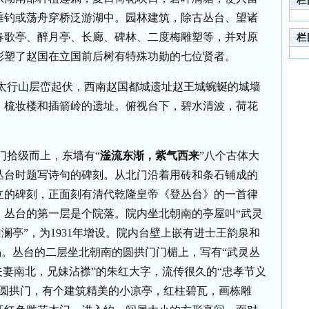
栏
垂钓或荡舟穿桥泛游湖中。园林建筑，除古丛台、望诸
春歌亭、醉月亭、长廊、碑林、二度梅雕塑等，并对原
栏
彩塑了赵国在立国前后树有特殊功勋的七位贤者。
行山层峦起伏，西南赵国都城遗址赵王城蜿蜒的城墙
、梳妆楼和插箭岭的遗址。俯视台下，碧水清波，荷花
门拾级而上，东墙有“
滏流东渐，紫气西来
”八个古体大
临丛台时题写诗句的碑刻。从北门沿着用砖和条石铺成的
立的碑刻，正面刻有清代乾隆皇帝《登丛台》的一首律
。丛台的第一层是个院落。院内坐北朝南的亭屋叫“武灵
回澜亭”，为1931年增设。院内台壁上嵌有进士王韵泉和
石碣。丛台的二层坐北朝南的圆拱门门楣上，写有“武灵丛
夫妻南北，兄妹沾襟”的朱红大字，流传很久的“忠孝节义
进圆拱门，有个建筑精美的小凉亭，红柱碧瓦，画栋雕