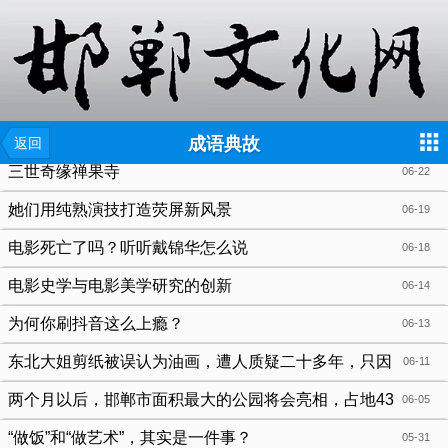
{include file="wap/menu.tpl"}
成语典故
返回
三世奇缘禅果寺
06-22
她们用纯熟演技打造荧屏新风景
06-19
电影死亡了吗？听听戴锦华怎么说
06-18
电影史学与电影美学研究的创新
06-14
为何你刷抖音这么上瘾？
06-13
东北大姐剪纸被误认为油画，遭人质疑二十多年，只因
06-11
太过逼真，不愧是天下第一剪！
两个月以后，邯郸市面积最大的公园将会亮相，占地43
06-05
66亩，很期待
“做饭”和“做艺术”，其实是一件事？
05-31