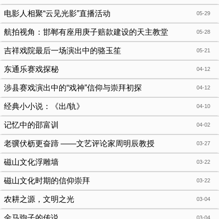
电影人相聚“云见光影”直播活动
05-29
航拍视角：邯郸有座用庚子赔款建设的天主教堂
05-28
吉祥戏院最后一场演出中的骆玉笙
05-21
东通乐赛戏探秘
04-12
涉县赛戏演出中的“戏神”信仰与崇拜初探
04-12
经典小小说：《出/轨》
04-10
记忆中的邵富训
04-02
老骥伏枥更奋蹄 ——文艺评论家周明辰教授
03-27
磁山文化浮雕墙
03-22
磁山文化时期的信仰崇拜
03-22
农耕之源，文明之光
03-04
金马驹子的传说
03-04