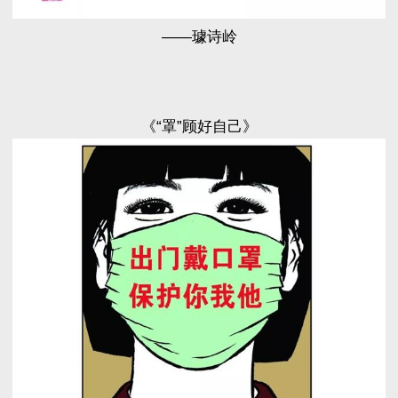
——璩诗岭
《“罩”顾好自己》