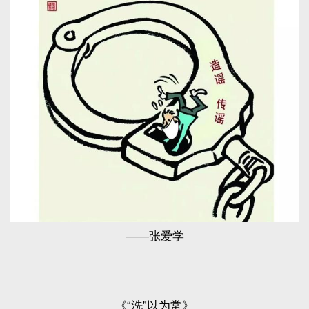
——张爱学
《“洗”以为常》