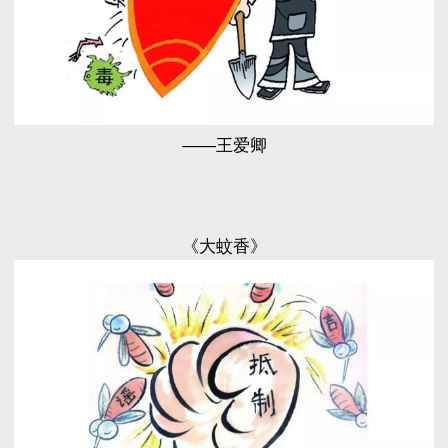
——王爱卿
《大蚊香》