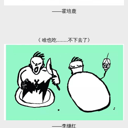
——霍培鹿
《 啥也吃........不下去了》
——李继红