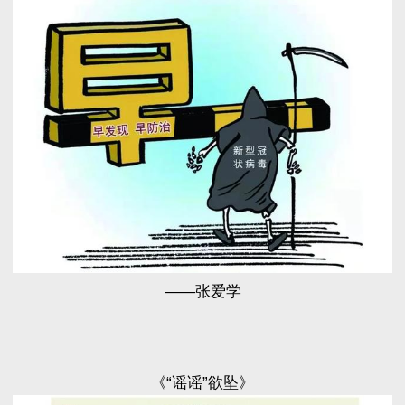
——张爱学
《“谣谣”欲坠》