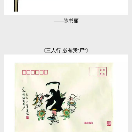
——陈书丽
《三人行 必有我“尸”》