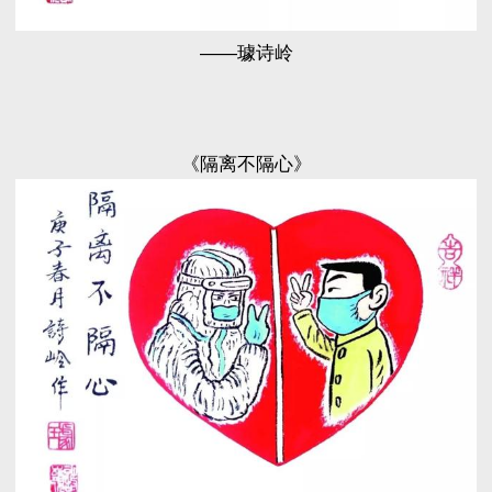
——璩诗岭
《隔离不隔心》