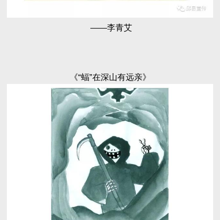
——李青艾
《“蝠”在深山有远亲》