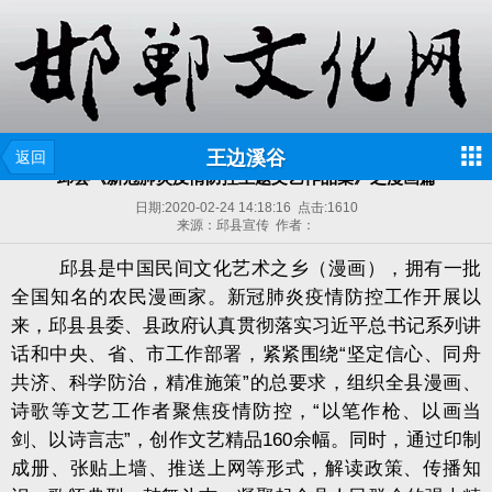
王边溪谷
返回
邱县《新冠肺炎疫情防控主题文艺作品集》之漫画篇
日期:
2020-02-24 14:18:16
点击:
1610
来源：邱县宣传 作者：
邱县是中国民间文化艺术之乡（漫画），拥有一批
全国知名的农民漫画家。新冠肺炎疫情防控工作开展以
来，邱县县委、县政府认真贯彻落实习近平总书记系列讲
话和中央、省、市工作部署，紧紧围绕“坚定信心、同舟
共济、科学防治，精准施策”的总要求，组织全县漫画、
诗歌等文艺工作者聚焦疫情防控，“以笔作枪、以画当
剑、以诗言志”，创作文艺精品160余幅。同时，通过印制
成册、张贴上墙、推送上网等形式，解读政策、传播知