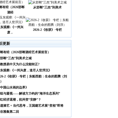
郸有经（2026邯郸
从邯郸“三杰”到美术
酒经
玉东观察:《一州兴
2026-2《收获》·专栏
废，
后更新
郸有经（2026邯郸酒经艺术展前言）
邯郸“三杰”到美术之城
教授易中天为什么没能转正?
东观察:《一州兴废，道尽人世浮沉》
026-2《收获》·专栏｜东船西舫：生命的图腾（刘
）
中国山水画的边界》
组与凝视——解读方力钧的“海洋生态系列”
红经济退潮，杭州变“安静”？
遗漆艺 × 当代思考，王国建艺术展“变相”即将
谷雅集第二回