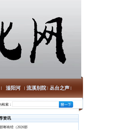
滏阳河
流溪别院
丛台之声
内检索：
荐资讯