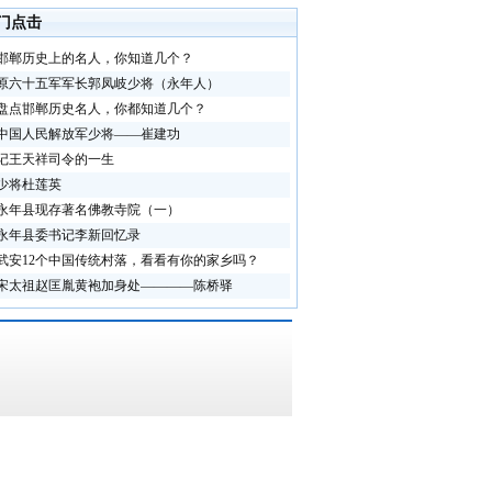
门点击
邯郸历史上的名人，你知道几个？
原六十五军军长郭凤岐少将（永年人）
盘点邯郸历史名人，你都知道几个？
中国人民解放军少将——崔建功
记王天祥司令的一生
少将杜莲英
永年县现存著名佛教寺院（一）
永年县委书记李新回忆录
武安12个中国传统村落，看看有你的家乡吗？
宋太祖赵匡胤黄袍加身处————陈桥驿