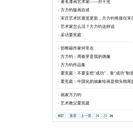
著名漆画艺术家——乔十光
方力钧版画自述
宋庄艺术区展览更新，方力钧将接任宋
艺术家怎么活？方力钧这样说
采访栗宪庭
邯郸籍作家何常在
方力钧：周春芽是我的偶像
方力钧作品集
栗宪庭：不要妄想“成功”，靠“成功”
栗宪庭：中国化的抽象绘画是彻头彻尾
画家方力钧
艺术教父栗宪庭
首页
上一页
24
25
637
26