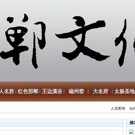
人名胜
红色邯郸
王边溪谷
磁州窑
大名府
太极圣地
人员查询
站
推