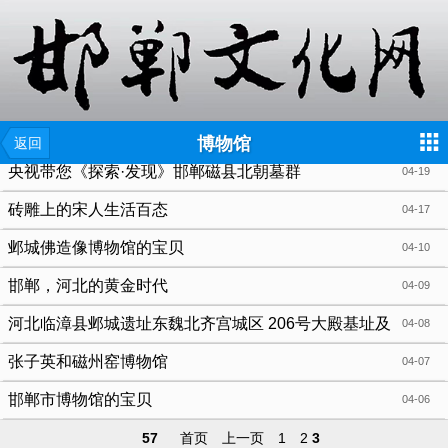
{include file="wap/menu.tpl"}
博物馆
返回
央视带您《探索·发现》邯郸磁县北朝墓群
04-19
砖雕上的宋人生活百态
04-17
邺城佛造像博物馆的宝贝
04-10
邯郸，河北的黄金时代
04-09
河北临漳县邺城遗址东魏北齐宫城区 206号大殿基址及
04-08
附属遗迹
张子英和磁州窑博物馆
04-07
邯郸市博物馆的宝贝
04-06
57
首页
上一页
1
2
3