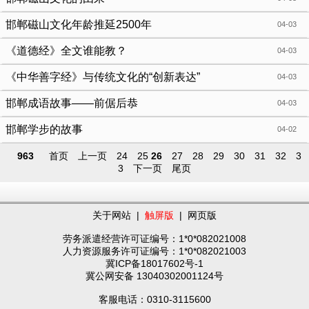
邯郸磁山文化年龄推延2500年
04-03
《道德经》全文谁能教？
04-03
《中华善字经》与传统文化的“创新表达”
04-03
邯郸成语故事——前倨后恭
04-03
邯郸学步的故事
04-02
963
首页
上一页
24
25
26
27
28
29
30
31
32
3
3
下一页
尾页
关于网站
|
触屏版
|
网页版
劳务派遣经营许可证编号：1*0*082021008
人力资源服务许可证编号：1*0*082021003
冀ICP备18017602号-1
冀公网安备 13040302001124号
客服电话：0310-3115600