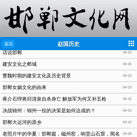
{include file="wap/menu.tpl"}
赵国历史
返回
话说邯郸
04-23
建安文化之邺城
04-15
曹魏时期的建安文化及历史背景
04-15
邯郸女娲文化的由来
04-15
蒋介石悍将邱清泉自杀身亡 解放军为何又补五枪
04-15
决战锦州：锦州一役的决策是如何达成的？
04-15
邯郸大运河的原乡
04-10
老照片中的华夏：邯郸篇，磁州窑，响堂山石窟，闻名
04-09