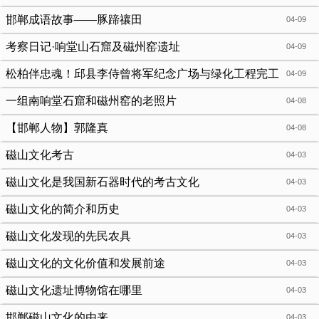
天下！
邯郸成语故事——豚蹄禳田
04-09
考察日记·响堂山石窟及磁州窑遗址
04-09
松柏伴忠魂！邱县李侍曾将军纪念广场与绿化工程完工
04-09
一组南响堂石窟和磁州窑的老照片
04-08
【邯郸人物】郭隆真
04-08
磁山文化考古
04-03
磁山文化是我国新石器时代的考古文化
04-03
磁山文化的简介和历史
04-03
磁山文化发现的先民农具
04-03
磁山文化的文化价值和发展前途
04-03
磁山文化遗址博物馆在哪里
04-03
邯郸磁山文化的由来
04-03