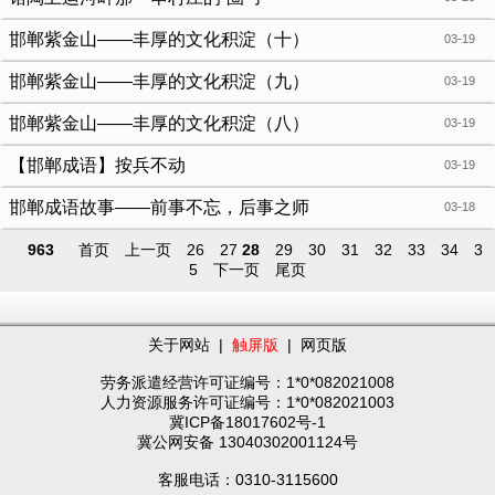
邯郸紫金山——丰厚的文化积淀（十）
03-19
邯郸紫金山——丰厚的文化积淀（九）
03-19
邯郸紫金山——丰厚的文化积淀（八）
03-19
【邯郸成语】按兵不动
03-19
邯郸成语故事——前事不忘，后事之师
03-18
963
首页
上一页
26
27
28
29
30
31
32
33
34
3
5
下一页
尾页
关于网站
|
触屏版
|
网页版
劳务派遣经营许可证编号：1*0*082021008
人力资源服务许可证编号：1*0*082021003
冀ICP备18017602号-1
冀公网安备 13040302001124号
客服电话：0310-3115600