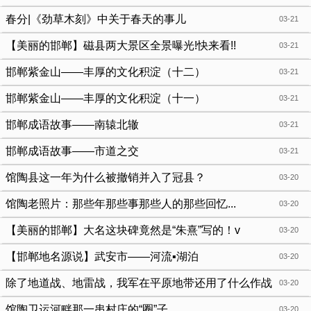
春分|《劲草木刻》中关于春天的事儿
03-21
【美丽的邯郸】磁县两大景区全景曝光!快来看!!
03-21
邯郸紫金山——丰厚的文化积淀（十二）
03-21
邯郸紫金山——丰厚的文化积淀（十一）
03-21
邯郸成语故事——南辕北辙
03-21
邯郸成语故事——市道之交
03-21
馆陶县这一年为什么被撤销并入了冠县？
03-20
馆陶老照片：那些年那些事那些人的那些回忆...
03-20
【美丽的邯郸】大名这块碑竟然是“朱熹”写的！v
03-20
【邯郸地名源说】武安市——河流▪湖泊
03-20
除了地道战、地雷战，我军在平原地带还用了什么作战
03-20
方式？
馆陶卫运河畔那一串村庄的“圈”子
03-20