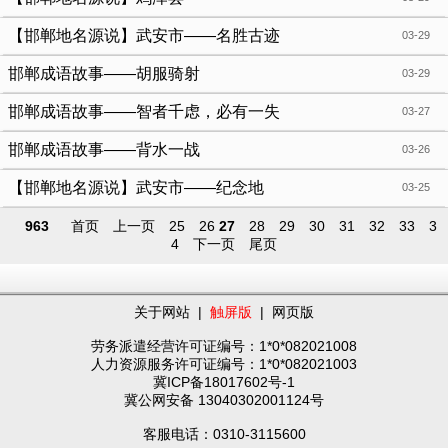
【邯郸地名源说】武安市——名胜古迹
03-29
邯郸成语故事——胡服骑射
03-29
邯郸成语故事——智者千虑，必有一失
03-27
邯郸成语故事——背水一战
03-26
【邯郸地名源说】武安市——纪念地
03-25
963
首页
上一页
25
26
27
28
29
30
31
32
33
3
4
下一页
尾页
关于网站
|
触屏版
|
网页版
劳务派遣经营许可证编号：1*0*082021008
人力资源服务许可证编号：1*0*082021003
冀ICP备18017602号-1
冀公网安备 13040302001124号
客服电话：0310-3115600