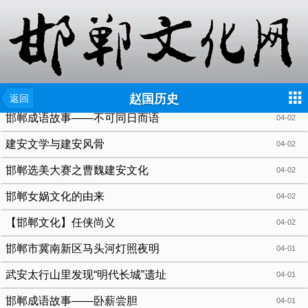
{include file="wap/menu.tpl"}
赵国历史
返回
邯郸成语故事——不可同日而语
04-02
建安文学与建安风骨
04-02
邯郸选美大赛之曹魏建安文化
04-02
邯郸女娲文化的由来
04-02
【邯郸文化】任侠尚义
04-02
邯郸市冀南新区马头河灯照夜明
04-01
武安太行山里发现“明代长城”遗址
04-01
邯郸成语故事——卧薪尝胆
04-01