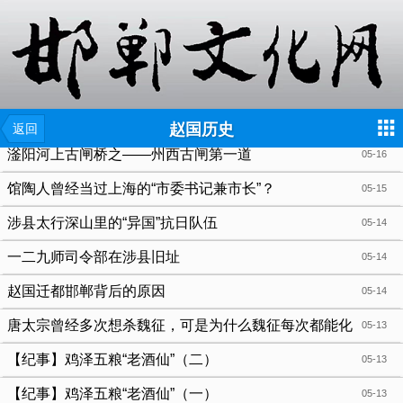
{include file="wap/menu.tpl"}
赵国历史
返回
滏阳河上古闸桥之——州西古闸第一道
05-16
馆陶人曾经当过上海的“市委书记兼市长”？
05-15
涉县太行深山里的“异国”抗日队伍
05-14
一二九师司令部在涉县旧址
05-14
赵国迁都邯郸背后的原因
05-14
唐太宗曾经多次想杀魏征，可是为什么魏征每次都能化
05-13
险为夷呢
【纪事】鸡泽五粮“老酒仙”（二）
05-13
【纪事】鸡泽五粮“老酒仙”（一）
05-13