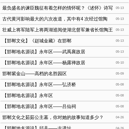
最负盛名的谏臣魏征有着怎样的情怀呢？《述怀》诗写
05-13
的是什么呢？
古代黄河影响最大的六次改道，其中有4 次经过馆陶
05-13
壮威上将军陆军上将两湖巡阅使湖北督军兼省长馆陶王
05-13
公（占元）碑铭
【邯郸文化】《赵城金藏》在邯郸
05-13
【邯郸地名源说】永年区——武禹襄故居
05-13
【邯郸地名源说】永年区——杨露禅故居
05-10
邯郸紫金山——高档的名胜园区
05-09
【邯郸地名源说】永年区——弘济桥
05-08
【邯郸地名源说】永年区
05-08
【邯郸地名源说】永年区——吕仙祠
05-08
邯郸文化之茹茹公主墓，你对她的故事知道多少？
04-26
【邯郸地名源说】邱县——古遗址
04-26