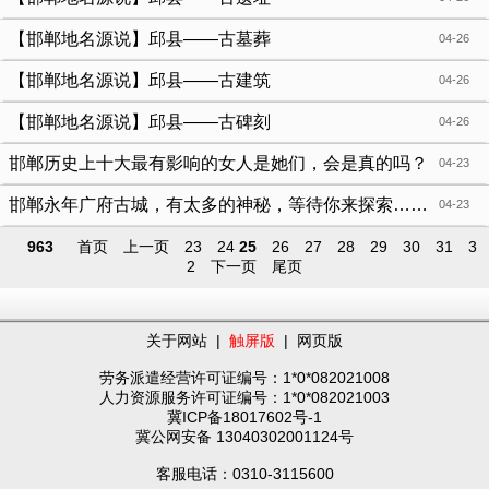
【邯郸地名源说】邱县——古墓葬
04-26
【邯郸地名源说】邱县——古建筑
04-26
【邯郸地名源说】邱县——古碑刻
04-26
邯郸历史上十大最有影响的女人是她们，会是真的吗？
04-23
邯郸永年广府古城，有太多的神秘，等待你来探索……
04-23
963
首页
上一页
23
24
25
26
27
28
29
30
31
3
2
下一页
尾页
关于网站
|
触屏版
|
网页版
劳务派遣经营许可证编号：1*0*082021008
人力资源服务许可证编号：1*0*082021003
冀ICP备18017602号-1
冀公网安备 13040302001124号
客服电话：0310-3115600