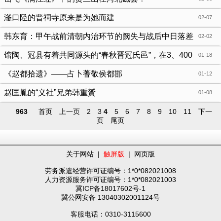
滏口陉的晋祠寺原来是为她而建
02-07
韩东育：甲午战前清朝内治环节的阙失与战后中日落差
02-02
分析
馆陶、冠县有着共同源头的“春秋晋冠氏邑”，在3、400
01-18
年时间的历史跨度中，究竟设于哪年？
《赵都拾遗》——占卜蓍敬侯都邯
01-12
赵匡胤的“义社”兄弟韩重贇
01-08
963
首页
上一页
2
3
4
5
6
7
8
9
10
11
下一
页
尾页
关于网站
|
触屏版
|
网页版
劳务派遣经营许可证编号：1*0*082021008
人力资源服务许可证编号：1*0*082021003
冀ICP备18017602号-1
冀公网安备 13040302001124号
客服电话：0310-3115600