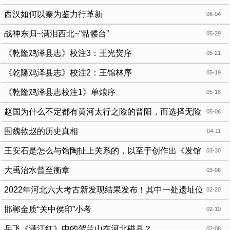
西汉如何以秦为鉴力行革新
06-04
战神东归~满泪西北~“骷髅台”
05-29
《乾隆鸡泽县志》校注3：王光爕序
05-21
《乾隆鸡泽县志》校注2：王锦林序
05-19
《乾隆鸡泽县志校注1》单烺序
05-18
赵国为什么不定都有黄河太行之险的晋阳，而选择无险
05-06
可守的邯郸？
围魏救赵的历史真相
04-11
王安石是怎么与馆陶扯上关系的，以至于创作出《发馆
03-30
陶》等两首诗？
大禹治水曾至衡章
03-06
2022年河北六大考古新发现结果发布！其中一处遗址位
02-20
于邯郸
邯郸金质“关中侯印”小考
02-10
岳飞《满江红》中的贺兰山在河北磁县？
02-08