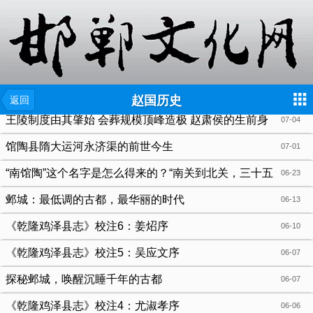
{include file="wap/menu.tpl"}
赵国历史
返回
王陵制度由其肇始 会葬规模顶峰造极 赵肃侯的生前身
07-04
后名
馆陶县隋大运河永济渠的前世今生
07-01
“南馆陶”这个名字是怎么得来的？“南关到北关，三十五
06-23
里宽”是啥意思？
邺城：最低调的古都，最华丽的时代
06-13
《乾隆鸡泽县志》校注6：姜炤序
06-10
《乾隆鸡泽县志》校注5：吴应文序
06-07
探秘邺城，唤醒沉睡千年的古都
06-07
《乾隆鸡泽县志》校注4：尤淑孝序
06-06