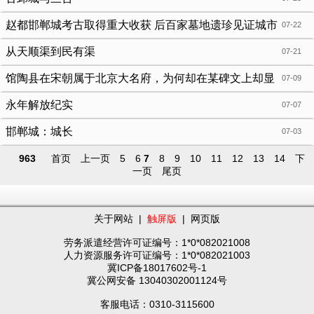
赵都邯郸城考古取得重大收获 后百家墓地遗珍见证城市
07-22
繁荣
从天顺渠到民有渠
07-21
馆陶县在宋朝属于北京大名府，为何却在某碑文上却显
07-09
示属天雄军
永年解放纪实
07-07
邯郸城：城长
07-03
963
首页
上一页
5
6
7
8
9
10
11
12
13
14
下
一页
尾页
关于网站
|
触屏版
|
网页版
劳务派遣经营许可证编号：1*0*082021008
人力资源服务许可证编号：1*0*082021003
冀ICP备18017602号-1
冀公网安备 13040302001124号
客服电话：0310-3115600