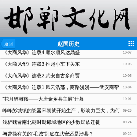
{include file="wap/menu.tpl"}
赵国历史
返回
《大商风华》连载4 顺水顺风达鼎盛
10-07
《大商风华》连载3 推起小车下关东
10-06
《大商风华》连载2 武安自古多商贾
10-05
《大商风华》连载1 风云浩荡，商路漫漫——武安商帮
10-04
的历史脉络
“花月醉雕鞍——大唐金乡县主展”开幕
10-01
峰峰彭城镇的瓷器宋朝就开始生产，影响力巨大，为何
09-25
峰峰设区时不以彭城为名
浅析魏晋南北朝时期邺城地区的少数民族迁徙
09-24
与曹操有关的“毛城”到底在武安还是涉县？
09-22