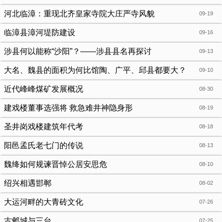
河北临漳：重现北齐皇家寺院大庄严寺风貌
09-19
临漳县漳河堤防建设
09-16
涉县何以能称“沙阳”？——涉县县名再探讨
09-13
大名、魏县的面积为何比馆陶、广平、邱县都要大？
09-10
近代峰峰煤矿发展概况
08-30
建戏楼董事选强将 救急难井神隐身形
08-19
圣井岗戏楼建筑年代考
08-18
阳邑孟氏老七门的传说
08-13
魏绛如何规谏晋悼公居安思危
08-10
绍兴相遇邯郸
08-02
大运河畔的大青砖文化
07-26
古邺城与三台
07-25