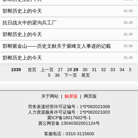
邯郸历史上的今天
01-30
抗日战火中的梁沟兵工厂
01-29
邯郸历史上的今天
01-29
邯郸紫金山——历史文献关于紫峰文人事迹的记載
01-28
（续）
邯郸历史上的今天
01-28
1039
首页
上一页
27
28
29
30
31
32
33
34
3
5
36
下一页
尾页
关于网站
|
触屏版
|
网页版
劳务派遣经营许可证编号：1*0*082021008
人力资源服务许可证编号：1*0*082021003
冀ICP备18017602号-1
冀公网安备 13040302001124号
客服电话：0310-3115600