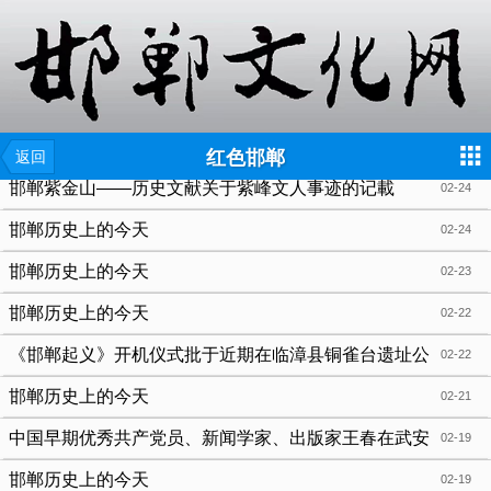
{include file="wap/menu.tpl"}
红色邯郸
返回
邯郸紫金山——历史文献关于紫峰文人事迹的记載
02-24
（续）
邯郸历史上的今天
02-24
邯郸历史上的今天
02-23
邯郸历史上的今天
02-22
《邯郸起义》开机仪式批于近期在临漳县铜雀台遗址公
02-22
园举行
邯郸历史上的今天
02-21
中国早期优秀共产党员、新闻学家、出版家王春在武安
02-19
邯郸历史上的今天
02-19