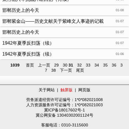
邯郸历史上的今天
01-08
邯郸紫金山——历史文献关于紫峰文人事迹的记載
01-07
（续）
邯郸历史上的今天
01-07
1942年夏季反扫荡（续）
01-07
1942年夏季反扫荡（续）
01-06
1039
首页
上一页
29
30
31
32
33
34
35
36
3
7
38
下一页
尾页
关于网站
|
触屏版
|
网页版
劳务派遣经营许可证编号：1*0*082021008
人力资源服务许可证编号：1*0*082021003
冀ICP备18017602号-1
冀公网安备 13040302001124号
客服电话：0310-3115600