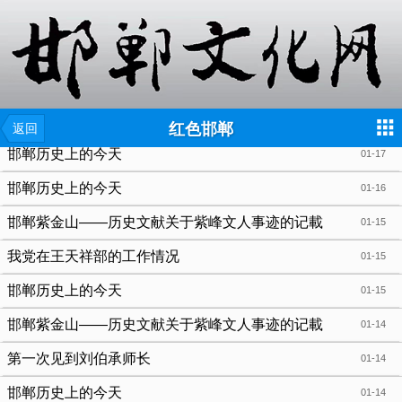
{include file="wap/menu.tpl"}
红色邯郸
返回
邯郸历史上的今天
01-17
邯郸历史上的今天
01-16
邯郸紫金山——历史文献关于紫峰文人事迹的记載
01-15
（续）
我党在王天祥部的工作情况
01-15
邯郸历史上的今天
01-15
邯郸紫金山——历史文献关于紫峰文人事迹的记載
01-14
（续）
第一次见到刘伯承师长
01-14
邯郸历史上的今天
01-14