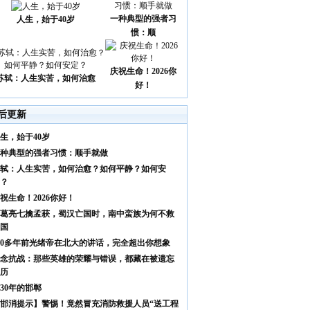
一种典型的强者习
人生，始于40岁
惯：顺
庆祝生命！2026你
苏轼：人生实苦，如何治愈
好！
后更新
生，始于40岁
种典型的强者习惯：顺手就做
轼：人生实苦，如何治愈？如何平静？如何安
？
祝生命！2026你好！
葛亮七擒孟获，蜀汉亡国时，南中蛮族为何不救
国
00多年前光绪帝在北大的讲话，完全超出你想象
念抗战：那些英雄的荣耀与错误，都藏在被遗忘
历
930年的邯郸
邯消提示】警惕！竟然冒充消防救援人员“送工程