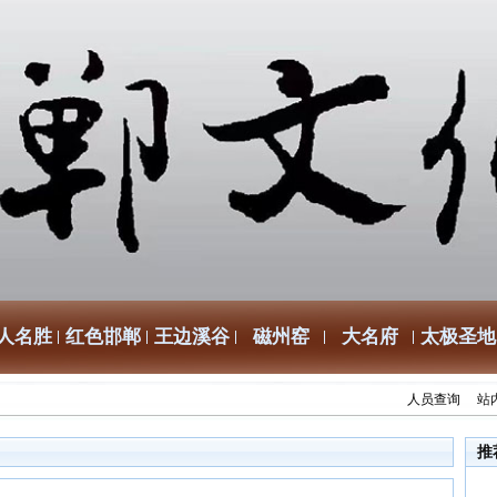
人名胜
红色邯郸
王边溪谷
磁州窑
大名府
太极圣地
人员查询
站
推