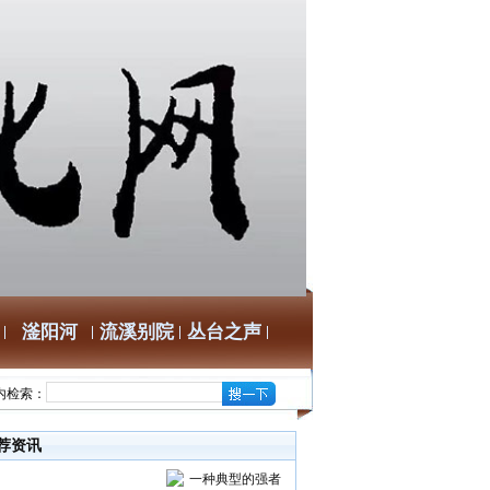
滏阳河
流溪别院
丛台之声
内检索：
荐资讯