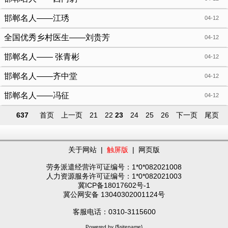
邯郸名人——江琇
04-12
全国优秀乡村医生——刘贵芳
04-12
邯郸名人—— 张青彬
04-12
邯郸名人——齐中堂
04-12
邯郸名人——冯征
04-12
637
首页
上一页
21
22
23
24
25
26
下一页
尾页
关于网站
|
触屏版
|
网页版
劳务派遣经营许可证编号：1*0*082021008
人力资源服务许可证编号：1*0*082021003
冀ICP备18017602号-1
冀公网安备 13040302001124号
客服电话：0310-3115600
Powered by {$sitename}