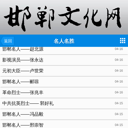
{include file="wap/menu.tpl"}
名人名胜
返回
邯郸名人——赵北源
04-16
影视演员——张永达
04-16
元初大臣——卢世荣
04-16
邯郸名人——郦琼
04-16
革命烈士——张兆丰
04-16
中共抗英烈士—— 郭好礼
04-15
邯郸名人——冯品毅
04-15
邯郸名人——邢崇智
04-15