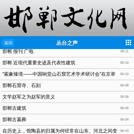
{include file="wap/menu.tpl"}
丛台之声
返回
邯郸 报刊 广电
06-11
邯郸 近现代重要史迹及代表性建筑
06-10
“索象臻境——中国响堂山石窟艺术学术研讨会”在京举
06-10
行
邯郸石窟寺、石刻
06-08
文学赵军之为赵军的意义
06-06
邯郸古建筑
06-05
邯郸古墓葬
06-04
在历史上，馆陶县的归属为何经常在山东、河北之间变
06-03