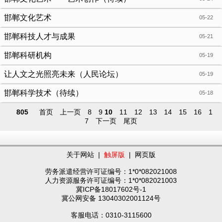
邯郸文化艺术
05-22
邯郸科技人才与成果
05-21
邯郸科研机构
05-19
让人文之光照亮未来（人民论坛）
05-19
邯郸科学技术（待续）
05-18
805
首页
上一页
8
9
10
11
12
13
14
15
16
1
7
下一页
尾页
关于网站
|
触屏版
|
网页版
劳务派遣经营许可证编号：1*0*082021008
人力资源服务许可证编号：1*0*082021003
冀ICP备18017602号-1
冀公网安备 13040302001124号
客服电话：0310-3115600