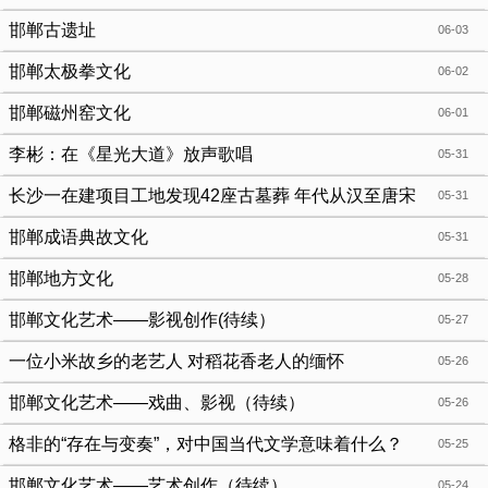
来变去？
邯郸古遗址
06-03
邯郸太极拳文化
06-02
邯郸磁州窑文化
06-01
李彬：在《星光大道》放声歌唱
05-31
长沙一在建项目工地发现42座古墓葬 年代从汉至唐宋
05-31
邯郸成语典故文化
05-31
邯郸地方文化
05-28
邯郸文化艺术——影视创作(待续）
05-27
一位小米故乡的老艺人 对稻花香老人的缅怀
05-26
邯郸文化艺术——戏曲、影视（待续）
05-26
格非的“存在与变奏”，对中国当代文学意味着什么？
05-25
邯郸文化艺术——艺术创作（待续）
05-24