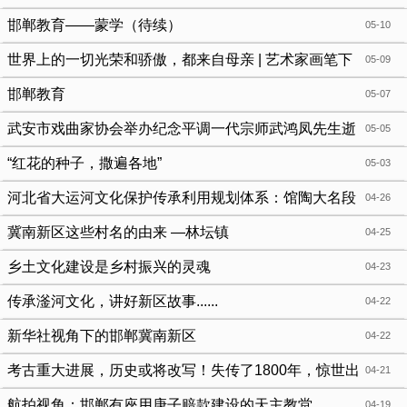
邯郸教育——蒙学（待续）
05-10
世界上的一切光荣和骄傲，都来自母亲 | 艺术家画笔下
05-09
的母爱
邯郸教育
05-07
武安市戏曲家协会举办纪念平调一代宗师武鸿凤先生逝
05-05
世三周年演唱会
“红花的种子，撒遍各地”
05-03
河北省大运河文化保护传承利用规划体系：馆陶大名段
04-26
重点体现“古都家园”景观风貌，2035年河道水系正常年份全
冀南新区这些村名的由来 —林坛镇
04-25
线通水！
乡土文化建设是乡村振兴的灵魂
04-23
传承滏河文化，讲好新区故事......
04-22
新华社视角下的邯郸冀南新区
04-22
考古重大进展，历史或将改写！失传了1800年，惊世出
04-21
土！
航拍视角：邯郸有座用庚子赔款建设的天主教堂
04-19