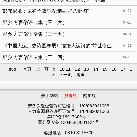
邯郸秘境：鬼谷子故里发现巨型“八卦图”
04-17
肥乡 方言俗语专集（三十六）
04-15
肥乡 方言俗语专集（三十五）
04-14
《中国大运河史诗图卷展》描绘大运河的“前世今生”
04-13
肥乡 方言俗语专集（三十四）
04-13
805
首页
上一页
9
10
11
12
13
14
15
16
17
1
8
下一页
尾页
关于网站
|
触屏版
|
网页版
劳务派遣经营许可证编号：1*0*082021008
人力资源服务许可证编号：1*0*082021003
冀ICP备18017602号-1
冀公网安备 13040302001124号
客服电话：0310-3115600