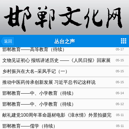
{include file="wap/menu.tpl"}
丛台之声
返回
邯郸教育——高等教育（待续）
05-17
文物见证初心 报纸讲述历史 ——《人民日报》回家展
05-15
在邯郸文化网举行
乡村振兴在大名--采风手记（一）
05-15
推动中医药传承创新发展 习近平总书记这样说
05-15
邯郸教育——中、小学教育（待续）
05-14
邯郸教育——中、小学教育（待续）
05-12
献礼建党100周年革命题材电影《漳水情》外景拍摄完
05-11
成
邯郸教育——儒学（待续）
05-11